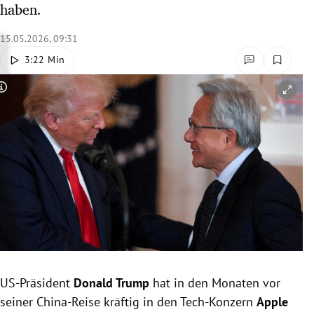
haben.
rreich Untermenü
15.05.2026, 09:31
rt Untermenü
3:22 Min
schaft Untermenü
Copyright-Hinweis öffnen/schließen
s Untermenü
zeit Untermenü
undheit Untermenü
tur Untermenü
nung Untermenü
US-Präsident
Donald
Trump
hat in den Monaten vor
lität Untermenü
seiner China-Reise kräftig in den Tech-Konzern
Apple