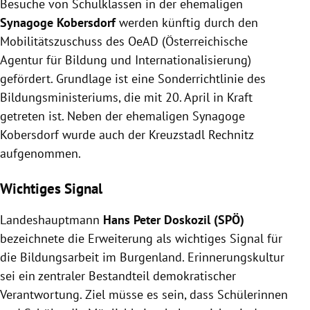
Besuche von Schulklassen in der ehemaligen
auch Besuche von Schulklassen in der ehemaligen
Synagoge Kobersdorf und im Kreuzstadl Rechnitz.
Synagoge Kobersdorf
werden künftig durch den
Die Erweiterung des Förderprogramms gilt für
Mobilitätszuschuss des OeAD (Österreichische
Schulklassen der 8. und 11. Schulstufen aller
Agentur für Bildung und Internationalisierung)
Bundesländer und umfasst Transport- sowie
gefördert. Grundlage ist eine Sonderrichtlinie des
Vermittlungskosten.
Bildungsministeriums, die mit 20. April in Kraft
Landeshauptmann Doskozil betont die Bedeutung
getreten ist. Neben der ehemaligen Synagoge
der Erinnerungskultur und sieht die Maßnahme als
Kobersdorf wurde auch der Kreuzstadl Rechnitz
wichtiges Signal für die Bildungsarbeit im
aufgenommen.
Burgenland.
Wichtiges Signal
Landeshauptmann
Hans Peter Doskozil (SPÖ)
bezeichnete die Erweiterung als wichtiges Signal für
die Bildungsarbeit im Burgenland. Erinnerungskultur
sei ein zentraler Bestandteil demokratischer
Verantwortung. Ziel müsse es sein, dass Schülerinnen