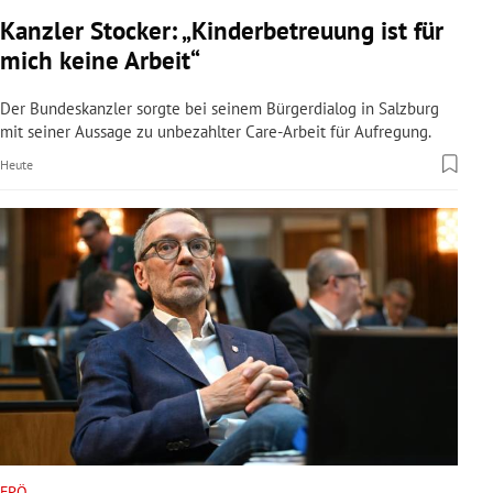
rreich Untermenü
Kanzler Stocker: „Kinderbetreuung ist für
mich keine Arbeit“
rt Untermenü
Der Bundeskanzler sorgte bei seinem Bürgerdialog in Salzburg
schaft Untermenü
mit seiner Aussage zu unbezahlter Care-Arbeit für Aufregung.
Heute
s Untermenü
zeit Untermenü
undheit Untermenü
tur Untermenü
nung Untermenü
lität Untermenü
FPÖ