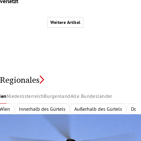
verletzt
Weitere Artikel
Regionales
ien
Niederösterreich
Burgenland
Alle Bundesländer
Wien
Niederösterreich
Burgenland
Alle Bundesländer
Innerhalb des Gürtels
Nordburgenland
Rund um Wien
Wien
Niederösterreich
Außerhalb des Gürtels
Eisenstadt
Zentralregion
Südburgenlan
Burgenland
Waldvier
Dona