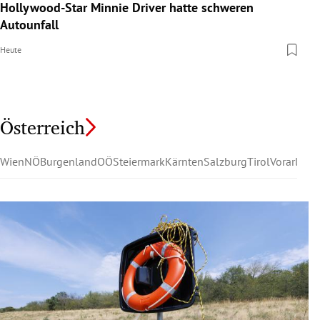
Hollywood-Star Minnie Driver hatte schweren
Autounfall
Heute
Österreich
Wien
NÖ
Burgenland
OÖ
Steiermark
Kärnten
Salzburg
Tirol
Vorarlber