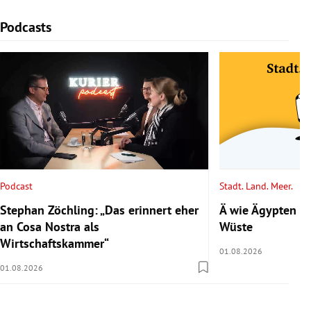
Podcasts
Slide 1 von 6
Podcast
Stadt. Land. Meer.
Stephan Zöchling: „Das erinnert eher
Ä wie Ägypten 2/
an Cosa Nostra als
Wüste
Wirtschaftskammer“
01.08.2026
01.08.2026