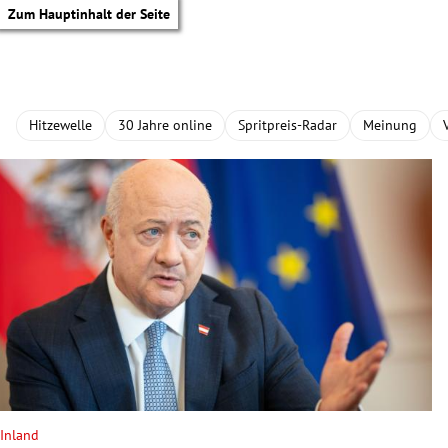
Zum Hauptinhalt der Seite
Hitzewelle
30 Jahre online
Spritpreis-Radar
Meinung
tik Untermenü
Inland