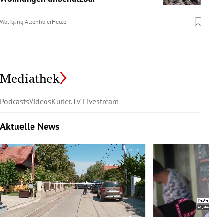
Wolfgang Atzenhofer
Heute
Mediathek
Podcasts
Videos
Kurier.TV Livestream
Aktuelle News
Slide 1 von 6