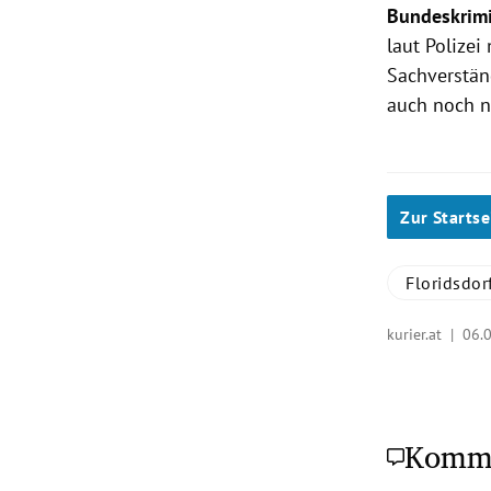
Bundeskrim
laut Polize
Sachverstän
auch noch n
Zur Startse
Floridsdor
kurier.at |
06.0
Komm