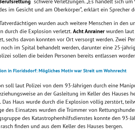
Berufsrettung
schwere Verletzungen. „Es handelt sich um
des im Gesicht und am Oberkörper“, erklärt ein Sprecher
atverdächtigen wurden auch weitere Menschen in den u
 durch die Explosion verletzt.
Acht Anrainer
wurden laut
etzt, sechs davon konnten vor Ort versorgt werden. Zwei P
noch im Spital behandelt werden, darunter eine 25-jähr
olizei sollen die beiden Personen bereits entlassen worden
ion in Floridsdorf: Mögliches Motiv war Streit um Wohnrecht
on soll laut Polizei von dem 93-Jährigen durch eine Mani
eziehungsweise an der Gasleitung im Keller des Hauses h
 Das Haus wurde durch die Explosion völlig zerstört, teil
ge des Einsatzes wurden die Trümmer von Rettungshunde
gsgruppe des Katastrophenhilfsdienstes konnte den 93-Jä
rasch finden und aus dem Keller des Hauses bergen.