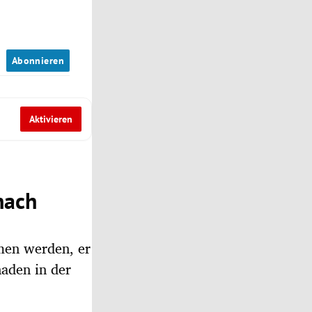
n
Abonnieren
Aktivieren
nach
men werden, er
haden in der