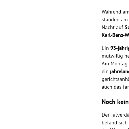
Während am
standen am 
Nacht auf
S
Karl-Benz-
Ein
93-jähr
mutwillig h
Am Montag 
ein
jahrelan
gerichtsanh
auch das fa
Noch kei
Der Tatverd
befand sic