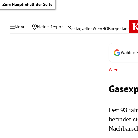
Zum Hauptinhalt der Seite
Menü
Meine Region
Schlagzeilen
Wien
NÖ
Burgenland
Öste
Wählen S
Wien
Gasexp
Der 93-jä
befindet s
tik Untermenü
Nachbarsch
rreich Untermenü