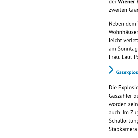
der
Wiener 
zweiten Gra
Neben dem T
Wohnhäusern
leicht verl
am Sonntag 
Frau. Laut P
Gasexplos
Die Explosi
Gaszähler b
worden sein.
auch. Im Zu
Schallortun
Stabkamera 