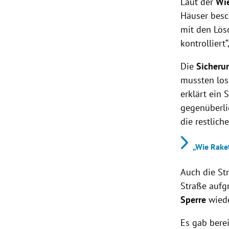
Laut der
Wie
Häuser besc
mit den Lös
kontrolliert
Die
Sicheru
mussten los
erklärt ein
gegenüberli
die restlic
„Wie Rake
Auch die St
Straße aufg
Sperre
wied
Es gab bere