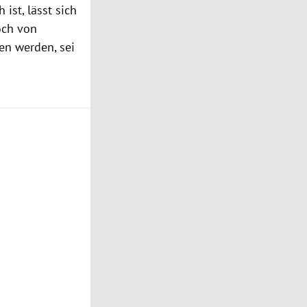
ist, lässt sich
och von
en werden, sei