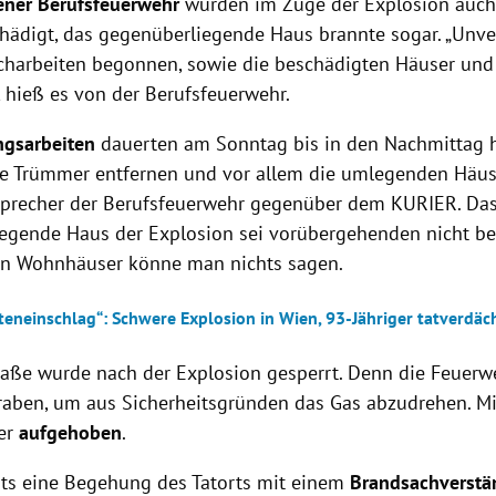
ner Berufsfeuerwehr
wurden im Zuge der Explosion auch
hädigt, das gegenüberliegende Haus brannte sogar. „Unv
charbeiten begonnen, sowie die beschädigten Häuser un
“, hieß es von der Berufsfeuerwehr.
ngsarbeiten
dauerten am Sonntag bis in den Nachmittag hi
e Trümmer entfernen und vor allem die umlegenden Häuse
 Sprecher der Berufsfeuerwehr gegenüber dem KURIER. Da
egende Haus der Explosion sei vorübergehenden nicht b
hen Wohnhäuser könne man nichts sagen.
teneinschlag“: Schwere Explosion in Wien, 93-Jähriger tatverdäc
raße wurde nach der Explosion gesperrt. Denn die Feuerw
raben, um aus Sicherheitsgründen das Gas abzudrehen. Mitt
er
aufgehoben
.
its eine Begehung des Tatorts mit einem
Brandsachverstä