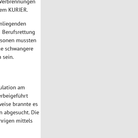
 Verbrennungen
 dem KURIER.
mliegenden
 Berufsrettung
ersonen mussten
ige schwangere
 sein.
pulation am
erbeigeführt
weise brannte es
n abgesucht. Die
hrigen mittels