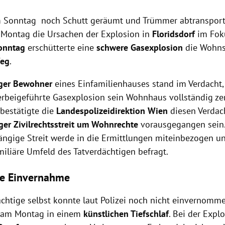
 Sonntag noch Schutt geräumt und Trümmer abtransporti
Montag die Ursachen der Explosion in
Floridsdorf
im Foku
onntag
erschütterte eine
schwere Gasexplosion
die Wohns
Weg
.
iger Bewohner
eines Einfamilienhauses stand im Verdacht,
erbeigeführte Gasexplosion sein Wohnhaus vollständig zer
bestätigte die
Landespolizeidirektion Wien
diesen Verdach
ger Zivilrechtsstreit um Wohnrechte
vorausgegangen sein.
ängige Streit werde in die Ermittlungen miteinbezogen u
miliäre Umfeld des Tatverdächtigen befragt.
ne Einvernahme
ächtige selbst konnte laut Polizei noch nicht einvernomm
h am Montag in einem
künstlichen Tiefschlaf
. Bei der Explo