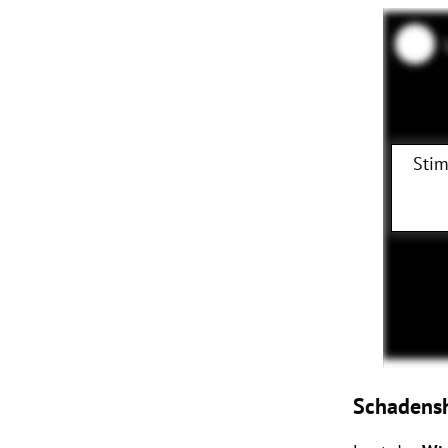
Stim
Schadens