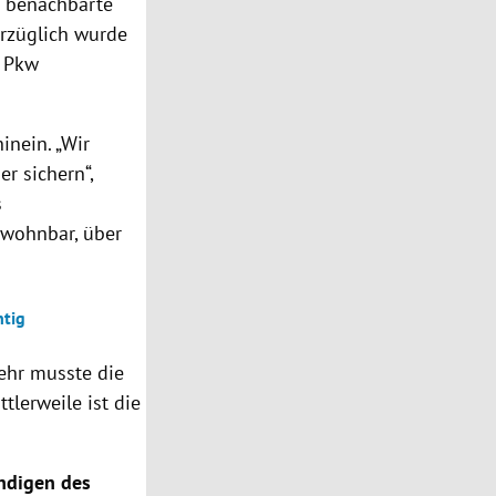
 benachbarte
erzüglich wurde
d Pkw
nein. „Wir
r sichern“,
s
ewohnbar, über
htig
ehr musste die
lerweile ist die
ndigen des