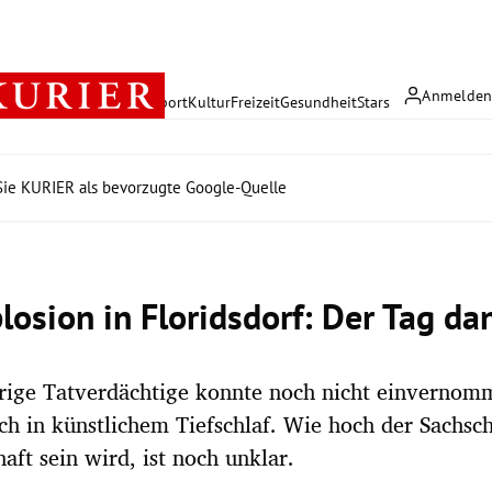
Anmelde
rreich
Politik
Wirtschaft
Sport
Kultur
Freizeit
Gesundheit
Stars
ie KURIER als bevorzugte Google-Quelle
losion in Floridsdorf: Der Tag da
hrige Tatverdächtige konnte noch nicht einvernom
ich in künstlichem Tiefschlaf. Wie hoch der Sachsc
aft sein wird, ist noch unklar.