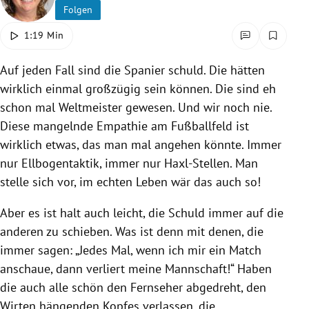
Folgen
rreich Untermenü
1:19 Min
rt Untermenü
Auf jeden Fall sind die Spanier schuld. Die hätten
schaft Untermenü
wirklich einmal großzügig sein können. Die sind eh
schon mal Weltmeister gewesen. Und wir noch nie.
s Untermenü
Diese mangelnde Empathie am Fußballfeld ist
wirklich etwas, das man mal angehen könnte. Immer
zeit Untermenü
nur Ellbogentaktik, immer nur Haxl-Stellen. Man
undheit Untermenü
stelle sich vor, im echten Leben wär das auch so!
Aber es ist halt auch leicht, die Schuld immer auf die
tur Untermenü
anderen zu schieben. Was ist denn mit denen, die
nung Untermenü
immer sagen: „Jedes Mal, wenn ich mir ein Match
anschaue, dann verliert meine Mannschaft!“ Haben
lität Untermenü
die auch alle schön den Fernseher abgedreht, den
Wirten hängenden Kopfes verlassen, die