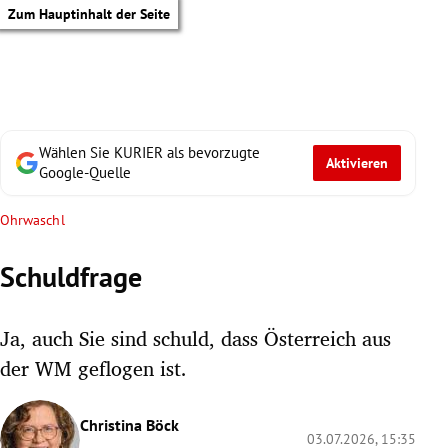
Zum Hauptinhalt der Seite
Wählen Sie KURIER als bevorzugte
Aktivieren
Google-Quelle
Ohrwaschl
Schuldfrage
Ja, auch Sie sind schuld, dass Österreich aus
der WM geflogen ist.
tik Untermenü
Christina Böck
03.07.2026, 15:35