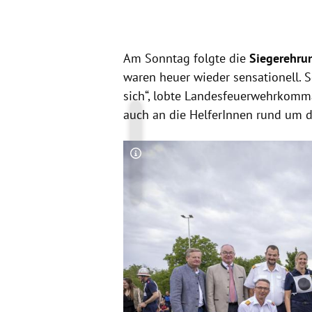
Slide 1 von 11
Am Sonntag folgte die
Siegerehr
waren heuer wieder sensationell. S
sich“, lobte Landesfeuerwehrkom
auch an die HelferInnen rund um 
Copyright-Hinweis öffnen/schließen