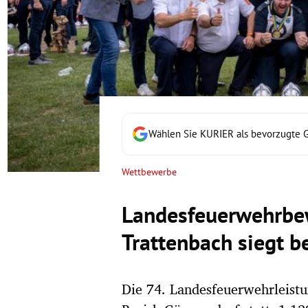
rt Untermenü
schaft Untermenü
s Untermenü
zeit Untermenü
Wählen Sie KURIER als bevorzugte 
undheit Untermenü
Wettbewerbe
tur Untermenü
Landesfeuerwehrbew
nung Untermenü
Trattenbach siegt b
lität Untermenü
Die 74. Landesfeuerwehrleistu