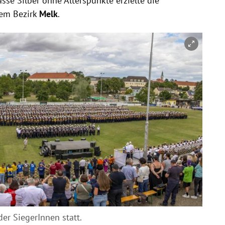
se Silber ohne Alterspunkte erzielte die
em Bezirk
Melk
.
r SiegerInnen statt.