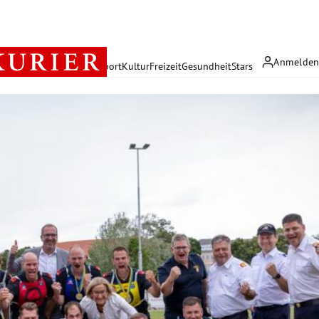
Anmelde
rreich
Politik
Wirtschaft
Sport
Kultur
Freizeit
Gesundheit
Stars