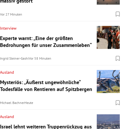
massiv gestört
Vor 27 Minuten
Interview
Experte warnt: „Eine der größten
Bedrohungen für unser Zusammenleben“
Ingrid Steiner-Gashi
Vor 58 Minuten
Ausland
Mysteriös: „Äußerst ungewöhnliche“
Todesfälle von Rentieren auf Spitzbergen
Michael Bachner
Heute
Ausland
Israel lehnt weiteren Truppenrückzug aus