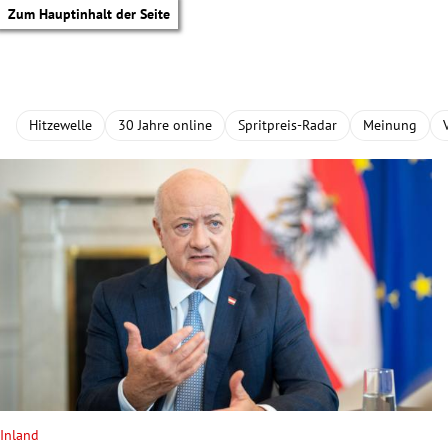
Zum Hauptinhalt der Seite
Hitzewelle
30 Jahre online
Spritpreis-Radar
Meinung
tik Untermenü
Inland