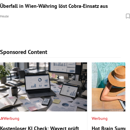
Zigarettenglut entfachte Großbrand: Viele Wohnungen
Überfall in Wien-Währing löst Cobra-Einsatz aus
Rebkrankheit verschont
Brennerautobahn: Spur auf Europabrücke tagelang
unbenutzbar
gesperrt
Heute
Gestern
Wolfgang Atzenhofer
Heute
Vor 22 Minuten
Sponsored Content
Slide 1 von 9
Werbung
Werbung
Kostenloser KI Check: Wavect prüft
Hot Brain Summe