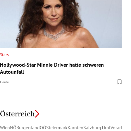
Stars
Hollywood-Star Minnie Driver hatte schweren
Autounfall
Heute
Österreich
Wien
NÖ
Burgenland
OÖ
Steiermark
Kärnten
Salzburg
Tirol
Vorarlber