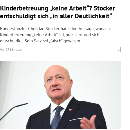
rreich Untermenü
Kinderbetreuung „keine Arbeit“? Stocker
entschuldigt sich „in aller Deutlichkeit“
rt Untermenü
Bundeskanzler Christian Stocker hat seine Aussage, wonach
schaft Untermenü
Kinderbetreuung „keine Arbeit“ sei, präzisiert und sich
entschuldigt. Sein Satz sei „falsch“ gewesen.
s Untermenü
Vor 27 Minuten
zeit Untermenü
undheit Untermenü
tur Untermenü
nung Untermenü
lität Untermenü