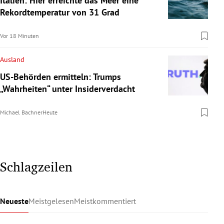
Italien: Hier erreichte das Meer eine
Rekordtemperatur von 31 Grad
Vor 18 Minuten
Ausland
US-Behörden ermitteln: Trumps
„Wahrheiten“ unter Insiderverdacht
Michael Bachner
Heute
Schlagzeilen
Neueste
Meistgelesen
Meistkommentiert