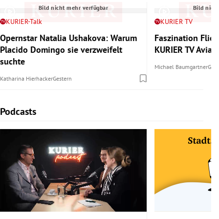
Bild nicht mehr verfügbar
Bild nich
KURIER-Talk
KURIER TV
Opernstar Natalia Ushakova: Warum
Faszination Flie
Placido Domingo sie verzweifelt
KURIER TV Aviat
suchte
Michael Baumgartner
Gest
Katharina Hierhacker
Gestern
Podcasts
Slide 1 von 6