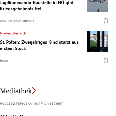
Jagdkommando-Baustelle in NÖ gibt
Kriegsgeheimnis frei
Johannes Weichhart
Heute
Niederösterreich
St. Pölten: Zweijähriges Kind stürzt aus
erstem Stock
Heute
Mediathek
Podcasts
Videos
Kurier.TV Livestream