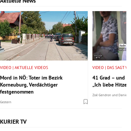
Aktuelle News
Slide 1 von 6
VIDEO | AKTUELLE VIDEOS
VIDEO | DAS SAGT W
Mord in NÖ: Toter im Bezirk
41 Grad – und tr
Korneuburg, Verdächtiger
„Ich liebe Hitze.“
festgenommen
Zoé Gendron
und
Daniel 
Gestern
KURIER TV
Slide 1 von 6