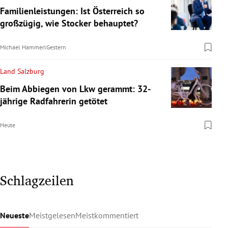
Familienleistungen: Ist Österreich so
großzügig, wie Stocker behauptet?
Michael Hammerl
Gestern
Land Salzburg
Beim Abbiegen von Lkw gerammt: 32-
jährige Radfahrerin getötet
Heute
Schlagzeilen
Neueste
Meistgelesen
Meistkommentiert