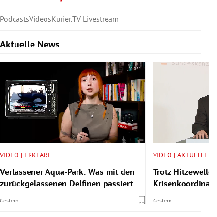
Podcasts
Videos
Kurier.TV Livestream
Aktuelle News
Slide 1 von 6
VIDEO | ERKLÄRT
VIDEO | AKTUELLE V
Verlassener Aqua-Park: Was mit den
Trotz Hitzewelle:
zurückgelassenen Delfinen passiert
Krisenkoordinator
Gestern
Gestern