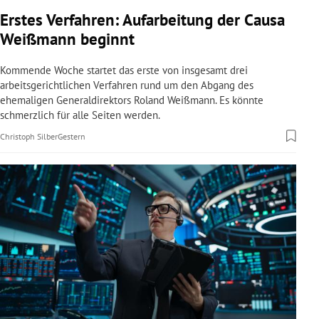
rreich Untermenü
Erstes Verfahren: Aufarbeitung der Causa
Weißmann beginnt
rt Untermenü
Kommende Woche startet das erste von insgesamt drei
schaft Untermenü
arbeitsgerichtlichen Verfahren rund um den Abgang des
ehemaligen Generaldirektors Roland Weißmann. Es könnte
schmerzlich für alle Seiten werden.
s Untermenü
Christoph Silber
Gestern
zeit Untermenü
undheit Untermenü
tur Untermenü
nung Untermenü
lität Untermenü