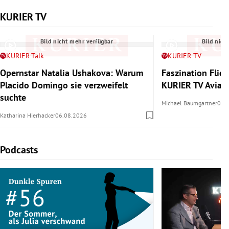
KURIER TV
Slide 1 von 6
Bild nicht mehr verfügbar
Bild nich
KURIER-Talk
KURIER TV
Opernstar Natalia Ushakova: Warum
Faszination Flie
Placido Domingo sie verzweifelt
KURIER TV Aviat
suchte
Michael Baumgartner
06.
Katharina Hierhacker
06.08.2026
Podcasts
Slide 1 von 4