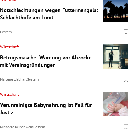
Notschlachtungen wegen Futtermangels:
Schlachthöfe am Limit
Gestern
Wirtschaft
Betrugsmasche: Warnung vor Abzocke
mit Vereinsgründungen
Marlene Liebhart
Gestern
Wirtschaft
Verunreinigte Babynahrung ist Fall für
Justiz
Michaela Reibenwein
Gestern