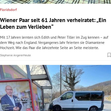
Floridsdorf
Österreich
Zufallsfund
Kärnten
Wiener Paar seit 61 Jahren verheiratet: „Ein
Zu Gast am Heldenberg: Wo die (weißen)
Vergessene Fässer: Ein fast verloren
Überholung missglückt: Biker verursachte
Leben zum Verlieben“
Hengste Urlaub machen
gegangener Weinschatz
Unfall mit vier Verletzten
Mit 17 Jahren lernten sich Edith und Peter Tiller im Zug kennen – auf
Im Trainingszentrum im Weinviertel lernen die edlen Lipizzaner der
Fast hätte der
Kollision von gleich drei Fahrzeugen in Berg im Drautal forderte die
Zagersdorfer Winzer
Herbert Schuller einen Top-Wein
dem Weg nach England. Vergangenes Jahr feierten sie Diamantene
Hofreitschule fürs Leben. Aber auch Erholung muss sein: Im Sommer
entsorgt. Jetzt gibt es ihn in limitierter Abfüllung.
Einsatzkräfte.
Hochzeit. Wie das Paar die Jahrzehnte Seite an Seite meisterte.
haben die Pferde Pause.
Heute
Vor 15 Minuten
Stephanie Angerer
Vanessa Reichenauer
Heute
Heute