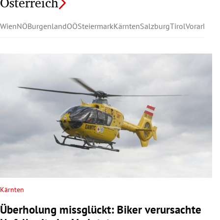
Österreich
Wien
NÖ
Burgenland
OÖ
Steiermark
Kärnten
Salzburg
Tirol
Vorarlber
Kärnten
Überholung missglückt: Biker verursachte