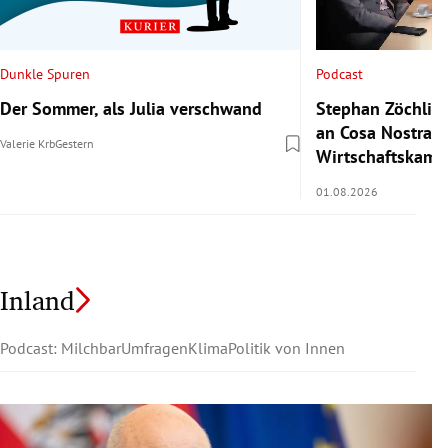
Podcast
Dunkle Spuren
Stephan Zöchling
Der Sommer, als Julia verschwand
an Cosa Nostra a
Valerie Krb
Gestern
Wirtschaftskamm
01.08.2026
Inland
Podcast: Milchbar
Umfragen
Klima
Politik von Innen