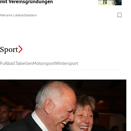
mit Vereinsgründungen
Marlene Liebhart
Gestern
Sport
Fußball
Tabellen
Motorsport
Wintersport