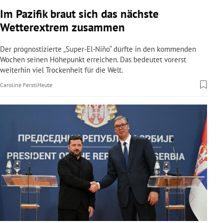
rreich Untermenü
Im Pazifik braut sich das nächste
Wetterextrem zusammen
rt Untermenü
Der prognostizierte „Super-El-Niño“ dürfte in den kommenden
schaft Untermenü
Wochen seinen Höhepunkt erreichen. Das bedeutet vorerst
weiterhin viel Trockenheit für die Welt.
s Untermenü
Caroline Ferstl
Heute
zeit Untermenü
undheit Untermenü
tur Untermenü
nung Untermenü
lität Untermenü