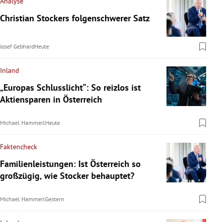
Analyse
Christian Stockers folgenschwerer Satz
Josef Gebhard
Heute
Inland
„Europas Schlusslicht“: So reizlos ist
Aktiensparen in Österreich
Michael Hammerl
Heute
Faktencheck
Familienleistungen: Ist Österreich so
großzügig, wie Stocker behauptet?
Michael Hammerl
Gestern