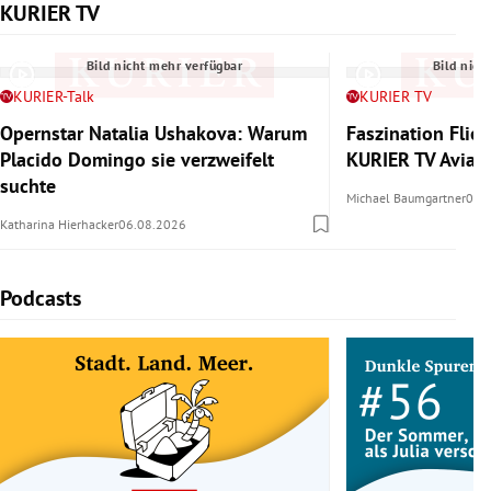
KURIER TV
Slide 1 von 6
Bild nicht mehr verfügbar
Bild nich
KURIER-Talk
KURIER TV
Opernstar Natalia Ushakova: Warum
Faszination Flie
Placido Domingo sie verzweifelt
KURIER TV Aviat
suchte
Michael Baumgartner
06.
Katharina Hierhacker
06.08.2026
Podcasts
Slide 1 von 5