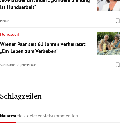
AK-Präsidentin Anderl: „Kindererziehung
ist Hundsarbeit“
Heute
Floridsdorf
Wiener Paar seit 61 Jahren verheiratet:
„Ein Leben zum Verlieben“
Stephanie Angerer
Heute
Schlagzeilen
Neueste
Meistgelesen
Meistkommentiert