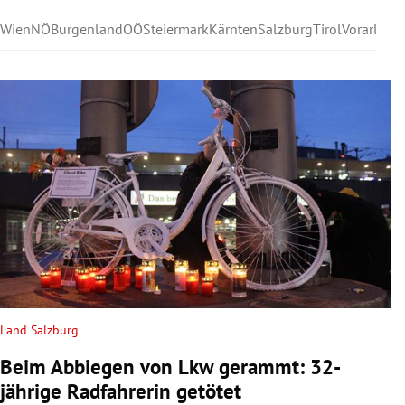
Wien
NÖ
Burgenland
OÖ
Steiermark
Kärnten
Salzburg
Tirol
Vorarlber
Land Salzburg
Beim Abbiegen von Lkw gerammt: 32-
jährige Radfahrerin getötet