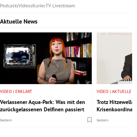
Podcasts
Videos
Kurier.TV Livestream
Aktuelle News
Slide 1 von 6
VIDEO | ERKLÄRT
VIDEO | AKTUELLE V
Verlassener Aqua-Park: Was mit den
Trotz Hitzewelle:
zurückgelassenen Delfinen passiert
Krisenkoordinator
Gestern
Gestern