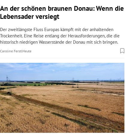
rreich Untermenü
An der schönen braunen Donau: Wenn die
Lebensader versiegt
rt Untermenü
Der zweitlängste Fluss Europas kämpft mit der anhaltenden
schaft Untermenü
Trockenheit. Eine Reise entlang der Herausforderungen, die die
historisch niedrigen Wasserstände der Donau mit sich bringen.
s Untermenü
Caroline Ferstl
Heute
zeit Untermenü
undheit Untermenü
tur Untermenü
nung Untermenü
lität Untermenü