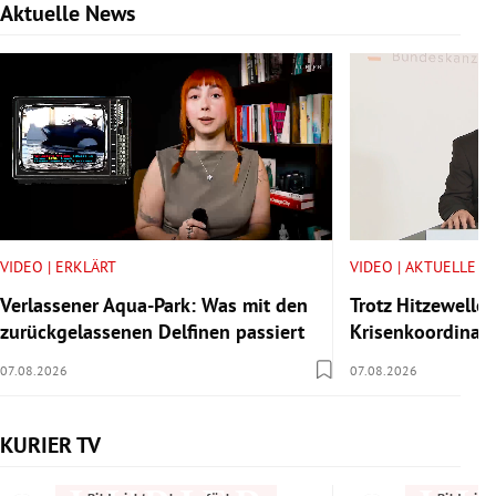
Aktuelle News
Slide 1 von 6
VIDEO | ERKLÄRT
VIDEO | AKTUELLE V
Verlassener Aqua-Park: Was mit den
Trotz Hitzewelle:
zurückgelassenen Delfinen passiert
Krisenkoordinator
07.08.2026
07.08.2026
KURIER TV
Slide 1 von 6