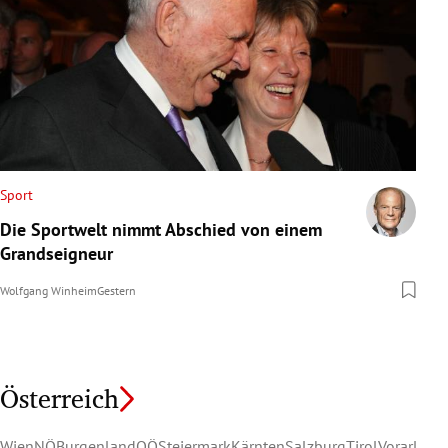
Sport
Die Sportwelt nimmt Abschied von einem
Grandseigneur
Wolfgang Winheim
Gestern
Österreich
Wien
NÖ
Burgenland
OÖ
Steiermark
Kärnten
Salzburg
Tirol
Vorarlber