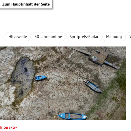
Zum Hauptinhalt der Seite
Hitzewelle
30 Jahre online
Spritpreis-Radar
Meinung
tik Untermenü
Interaktiv