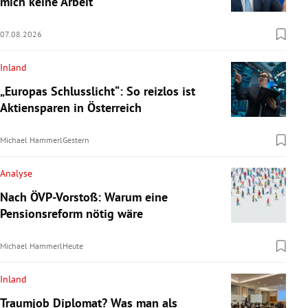
mich keine Arbeit“
07.08.2026
Inland
„Europas Schlusslicht“: So reizlos ist
Aktiensparen in Österreich
Michael Hammerl
Gestern
Analyse
Nach ÖVP-Vorstoß: Warum eine
Pensionsreform nötig wäre
Michael Hammerl
Heute
Inland
Traumjob Diplomat? Was man als