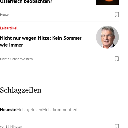
Österreich beobachten?
Heute
Leitartikel
Nicht nur wegen Hitze: Kein Sommer
wie immer
Martin Gebhart
Gestern
Schlagzeilen
Neueste
Meistgelesen
Meistkommentiert
vor 14 Minuten