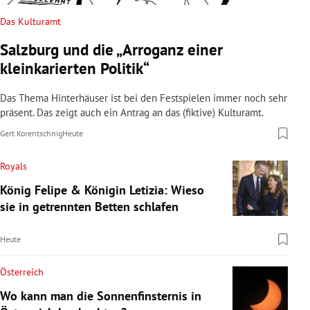
Das Kulturamt
Salzburg und die „Arroganz einer
kleinkarierten Politik“
Das Thema Hinterhäuser ist bei den Festspielen immer noch sehr
präsent. Das zeigt auch ein Antrag an das (fiktive) Kulturamt.
Gert Korentschnig
Heute
Royals
König Felipe & Königin Letizia: Wieso
sie in getrennten Betten schlafen
Heute
Österreich
Wo kann man die Sonnenfinsternis in