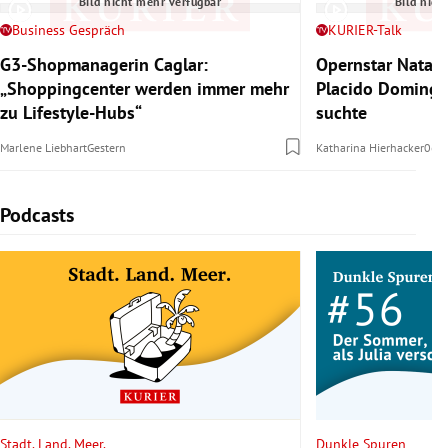
Bild nicht mehr verfügbar
Bild nich
Business Gespräch
KURIER-Talk
G3-Shopmanagerin Caglar:
Opernstar Natal
„Shoppingcenter werden immer mehr
Placido Domingo 
zu Lifestyle-Hubs“
suchte
Marlene Liebhart
Gestern
Katharina Hierhacker
06.
Podcasts
Slide 1 von 5
Stadt. Land. Meer.
Dunkle Spuren