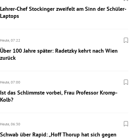
Lehrer-Chef Stockinger zweifelt am Sinn der Schüler-
Laptops
Heute,
07:22
Über 100 Jahre später: Radetzky kehrt nach Wien
zurück
Heute,
07:00
Ist das Schlimmste vorbei, Frau Professor Kromp-
Kolb?
Heute,
06:30
Schwab über Rapid: „Hoff Thorup hat sich gegen