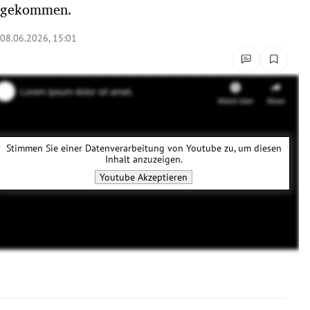
gekommen.
rreich Untermenü
08.06.2026, 15:01
rt Untermenü
schaft Untermenü
s Untermenü
zeit Untermenü
Stimmen Sie einer Datenverarbeitung von
Youtube
zu, um diesen
Inhalt anzuzeigen.
Youtube
Akzeptieren
undheit Untermenü
tur Untermenü
nung Untermenü
lität Untermenü