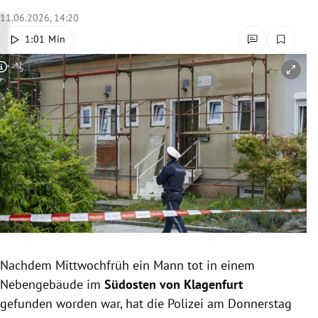
rreich Untermenü
11.06.2026, 14:20
1:01 Min
rt Untermenü
Copyright-Hinweis öffnen/schließen
schaft Untermenü
s Untermenü
zeit Untermenü
undheit Untermenü
tur Untermenü
nung Untermenü
Nachdem Mittwochfrüh ein Mann tot in einem
Nebengebäude im
Südosten von Klagenfurt
lität Untermenü
gefunden worden war, hat die Polizei am Donnerstag