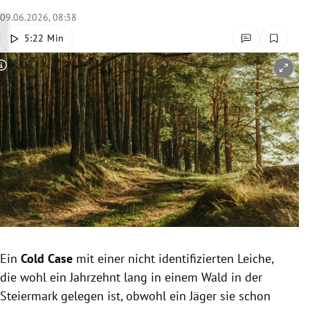
rreich Untermenü
09.06.2026, 08:38
5:22 Min
rt Untermenü
Copyright-Hinweis öffnen/schließen
schaft Untermenü
s Untermenü
zeit Untermenü
undheit Untermenü
tur Untermenü
nung Untermenü
Ein
Cold Case
mit einer nicht identifizierten Leiche,
die wohl ein Jahrzehnt lang in einem Wald in der
lität Untermenü
Steiermark gelegen ist, obwohl ein Jäger sie schon