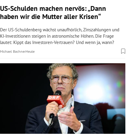
rreich Untermenü
US-Schulden machen nervös: „Dann
haben wir die Mutter aller Krisen“
rt Untermenü
Der US-Schuldenberg wächst unaufhörlich, Zinszahlungen und
schaft Untermenü
KI-Investitionen steigen in astronomische Höhen. Die Frage
lautet: Kippt das Investoren-Vertrauen? Und wenn ja, wann?
s Untermenü
Michael Bachner
Heute
zeit Untermenü
undheit Untermenü
tur Untermenü
nung Untermenü
lität Untermenü