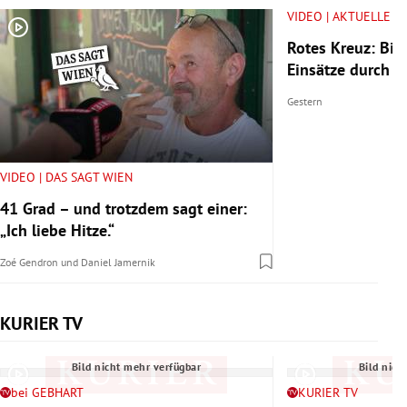
VIDEO | AKTUELLE V
Rotes Kreuz: Bis
Einsätze durch H
Gestern
VIDEO | DAS SAGT WIEN
41 Grad – und trotzdem sagt einer:
„Ich liebe Hitze.“
Zoé Gendron
und
Daniel Jamernik
KURIER TV
Slide 1 von 6
Bild nicht mehr verfügbar
Bild nich
bei GEBHART
KURIER TV