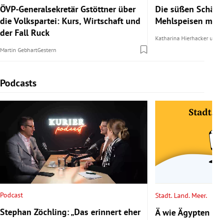
ÖVP-Generalsekretär Gstöttner über
Die süßen Schätz
die Volkspartei: Kurs, Wirtschaft und
Mehlspeisen mit 
der Fall Ruck
Katharina Hierhacker
un
Martin Gebhart
Gestern
Podcasts
Slide 1 von 6
Podcast
Stadt. Land. Meer.
Stephan Zöchling: „Das erinnert eher
Ä wie Ägypten 2/