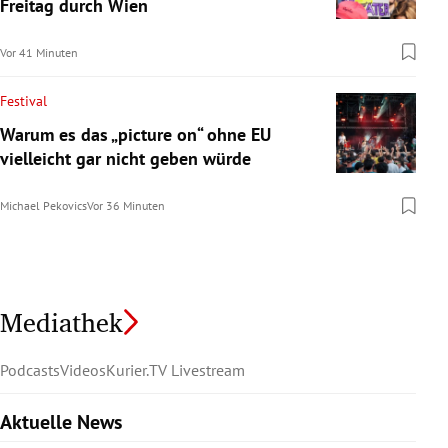
Freitag durch Wien
Vor 41 Minuten
Festival
Warum es das „picture on“ ohne EU
vielleicht gar nicht geben würde
Michael Pekovics
Vor 36 Minuten
Mediathek
Podcasts
Videos
Kurier.TV Livestream
Aktuelle News
Slide 1 von 6