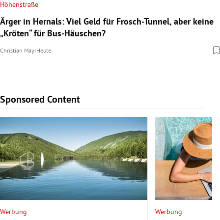
Höhenstraße
Polizei stoppt Lkw
Trockenheit
Ärger in Hernals: Viel Geld für Frosch-Tunnel, aber keine
Gefahrgut an Grenze: Feuerwehren „verarzten“ undichten
Wasser ist knapp: Gemeinde ruft zum Sparen auf, so
„Kröten“ für Bus-Häuschen?
Container
reagieren die Bürger
Christian Mayr
Heute
Michael Pekovics
Heute
Heute
Sponsored Content
Slide 1 von 9
Werbung
Werbung