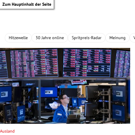
Zum Hauptinhalt der Seite
Hitzewelle
30 Jahre online
Spritpreis-Radar
Meinung
tik Untermenü
Ausland