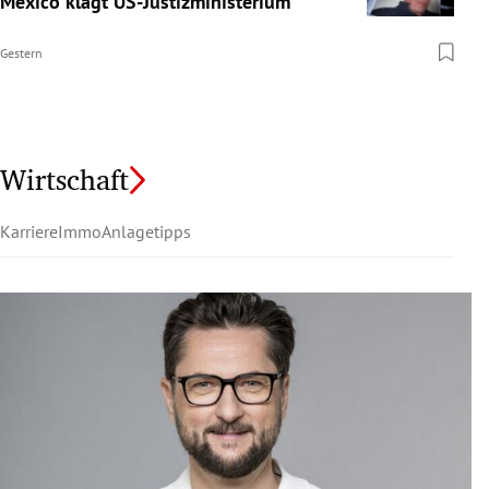
Mexico klagt US-Justizministerium
Gestern
Wirtschaft
Karriere
Immo
Anlagetipps