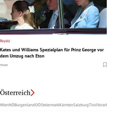
Royals
Kates und Williams Spezialplan für Prinz George vor
dem Umzug nach Eton
Heute
Österreich
Wien
NÖ
Burgenland
OÖ
Steiermark
Kärnten
Salzburg
Tirol
Vorarlber