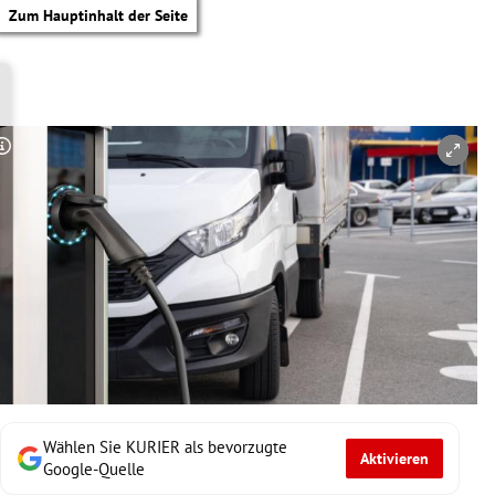
Zum Hauptinhalt der Seite
Copyright-Hinweis öffnen/schließen
Wählen Sie KURIER als bevorzugte
Aktivieren
tik Untermenü
Google-Quelle