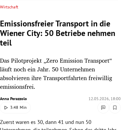
rreich Untermenü
Wirtschaft
rt Untermenü
Emissionsfreier Transport in die
Wiener City: 50 Betriebe nehmen
schaft Untermenü
teil
s Untermenü
Das Pilotprojekt „Zero Emission Transport“
zeit Untermenü
läuft noch ein Jahr. 50 Unternehmen
undheit Untermenü
absolvieren ihre Transportfahrten freiwillig
emissionsfrei.
tur Untermenü
Anna Perazzolo
12.05.2026, 18:00
nung Untermenü
3:48 Min
lität Untermenü
Zuerst waren es 30, dann 41 und nun 50
Unternehmen, die teilnehmen. Schon das dritte Jahr