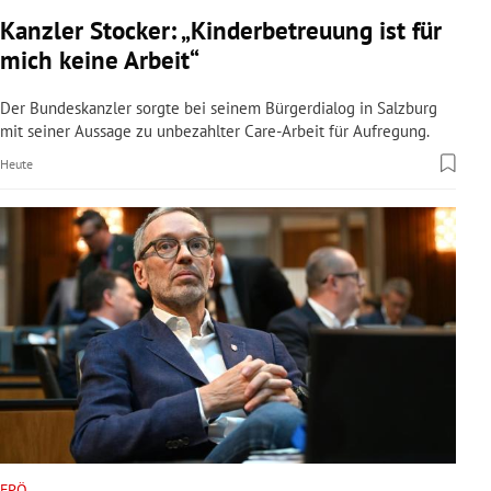
rreich Untermenü
Kanzler Stocker: „Kinderbetreuung ist für
mich keine Arbeit“
rt Untermenü
Der Bundeskanzler sorgte bei seinem Bürgerdialog in Salzburg
schaft Untermenü
mit seiner Aussage zu unbezahlter Care-Arbeit für Aufregung.
Heute
s Untermenü
zeit Untermenü
undheit Untermenü
tur Untermenü
nung Untermenü
lität Untermenü
FPÖ