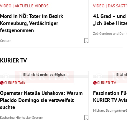
VIDEO | AKTUELLE VIDEOS
VIDEO | DAS SAGT W
Mord in NÖ: Toter im Bezirk
41 Grad – und tr
Korneuburg, Verdächtiger
„Ich liebe Hitze.“
festgenommen
Zoé Gendron
und
Daniel 
Gestern
KURIER TV
Slide 1 von 6
Bild nicht mehr verfügbar
Bild nich
KURIER-Talk
KURIER TV
Opernstar Natalia Ushakova: Warum
Faszination Flie
Placido Domingo sie verzweifelt
KURIER TV Aviat
suchte
Michael Baumgartner
Gest
Katharina Hierhacker
Gestern