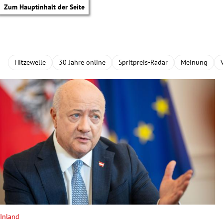
Zum Hauptinhalt der Seite
Hitzewelle
30 Jahre online
Spritpreis-Radar
Meinung
tik Untermenü
Inland