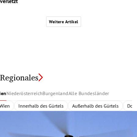
verletzt
Weitere Artikel
Regionales
ien
Niederösterreich
Burgenland
Alle Bundesländer
Wien
Niederösterreich
Burgenland
Alle Bundesländer
Innerhalb des Gürtels
Nordburgenland
Rund um Wien
Wien
Niederösterreich
Außerhalb des Gürtels
Eisenstadt
Zentralregion
Südburgenlan
Burgenland
Waldvier
Dona