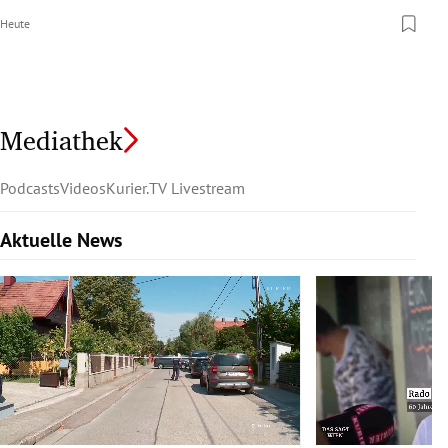
Heute
Mediathek
Podcasts
Videos
Kurier.TV Livestream
Aktuelle News
Slide 1 von 6