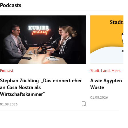
Podcasts
Slide 1 von 6
Podcast
Stadt. Land. Meer.
Stephan Zöchling: „Das erinnert eher
Ä wie Ägypten 2/
an Cosa Nostra als
Wüste
Wirtschaftskammer“
01.08.2026
01.08.2026