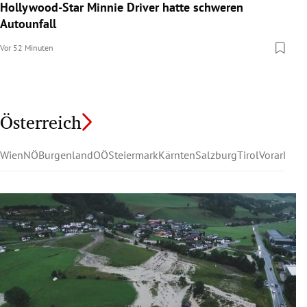
Hollywood-Star Minnie Driver hatte schweren
Autounfall
Vor 52 Minuten
Österreich
Wien
NÖ
Burgenland
OÖ
Steiermark
Kärnten
Salzburg
Tirol
Vorarlber