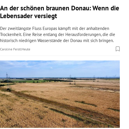
rreich Untermenü
An der schönen braunen Donau: Wenn die
Lebensader versiegt
rt Untermenü
Der zweitlängste Fluss Europas kämpft mit der anhaltenden
schaft Untermenü
Trockenheit. Eine Reise entlang der Herausforderungen, die die
historisch niedrigen Wasserstände der Donau mit sich bringen.
s Untermenü
Caroline Ferstl
Heute
zeit Untermenü
undheit Untermenü
tur Untermenü
nung Untermenü
lität Untermenü