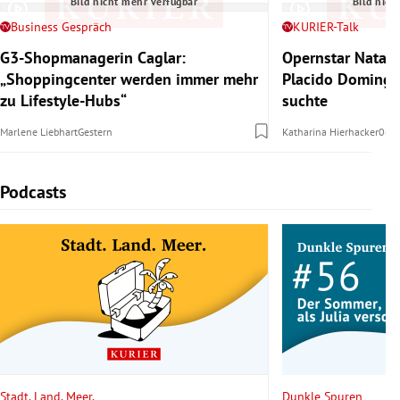
Bild nicht mehr verfügbar
Bild nich
Business Gespräch
KURIER-Talk
G3-Shopmanagerin Caglar:
Opernstar Natal
„Shoppingcenter werden immer mehr
Placido Domingo 
zu Lifestyle-Hubs“
suchte
Marlene Liebhart
Gestern
Katharina Hierhacker
06.
Podcasts
Slide 1 von 5
Stadt. Land. Meer.
Dunkle Spuren