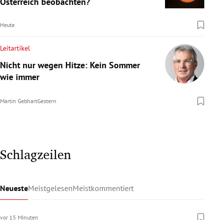
Österreich beobachten?
Heute
Leitartikel
Nicht nur wegen Hitze: Kein Sommer
wie immer
Martin Gebhart
Gestern
Schlagzeilen
Neueste
Meistgelesen
Meistkommentiert
vor 15 Minuten