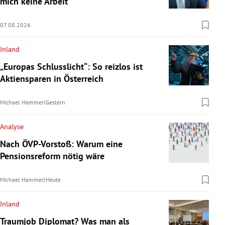
mich keine Arbeit“
07.08.2026
Inland
„Europas Schlusslicht“: So reizlos ist
Aktiensparen in Österreich
Michael Hammerl
Gestern
Analyse
Nach ÖVP-Vorstoß: Warum eine
Pensionsreform nötig wäre
Michael Hammerl
Heute
Inland
Traumjob Diplomat? Was man als