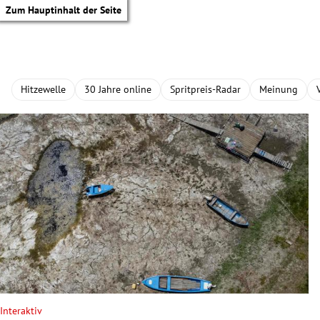
Zum Hauptinhalt der Seite
Hitzewelle
30 Jahre online
Spritpreis-Radar
Meinung
tik Untermenü
Interaktiv