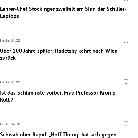
Lehrer-Chef Stockinger zweifelt am Sinn der Schüler-
Laptops
Heute,
07:22
Über 100 Jahre später: Radetzky kehrt nach Wien
zurück
Heute,
07:00
Ist das Schlimmste vorbei, Frau Professor Kromp-
Kolb?
Heute,
06:30
Schwab über Rapid: „Hoff Thorup hat sich gegen