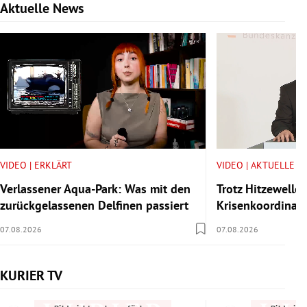
Aktuelle News
Slide 1 von 6
VIDEO | ERKLÄRT
VIDEO | AKTUELLE V
Verlassener Aqua-Park: Was mit den
Trotz Hitzewelle:
zurückgelassenen Delfinen passiert
Krisenkoordinator
07.08.2026
07.08.2026
KURIER TV
Slide 1 von 6