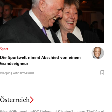
Sport
Die Sportwelt nimmt Abschied von einem
Grandseigneur
Wolfgang Winheim
Gestern
Österreich
Wien
NÖ
Burgenland
OÖ
Steiermark
Kärnten
Salzburg
Tirol
Vorarlber