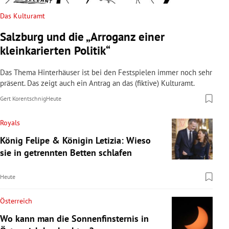
Das Kulturamt
Salzburg und die „Arroganz einer
kleinkarierten Politik“
Das Thema Hinterhäuser ist bei den Festspielen immer noch sehr
präsent. Das zeigt auch ein Antrag an das (fiktive) Kulturamt.
Gert Korentschnig
Heute
Royals
König Felipe & Königin Letizia: Wieso
sie in getrennten Betten schlafen
Heute
Österreich
Wo kann man die Sonnenfinsternis in