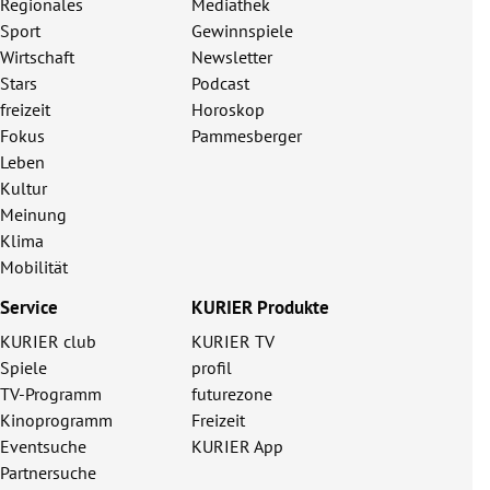
Regionales
Mediathek
Sport
Gewinnspiele
Wirtschaft
Newsletter
Stars
Podcast
freizeit
Horoskop
Fokus
Pammesberger
Leben
Kultur
Meinung
Klima
Mobilität
Service
KURIER Produkte
KURIER club
KURIER TV
Spiele
profil
TV-Programm
futurezone
Kinoprogramm
Freizeit
Eventsuche
KURIER App
Partnersuche