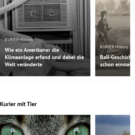
KURIER-History
KURIER-History
Wie ein Amerikaner die
Klimaanlage erfand und dabei die
Ball-Geschicht
Welt veränderte
schon einmal F
Kurier mit Tier
Slide 1 von 7