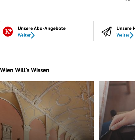
Unsere Abo-Angebote
Unsere Ne
Weiter
Weiter
Wien Will's Wissen
Slide 1 von 139