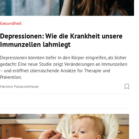
rreich Untermenü
rt Untermenü
Gesundheit
Depressionen: Wie die Krankheit unsere
schaft Untermenü
Immunzellen lahmlegt
s Untermenü
Depressionen könnten tiefer in den Körper eingreifen, als bisher
gedacht: Eine neue Studie zeigt Veränderungen an Immunzellen
zeit Untermenü
– und eröffnet überraschende Ansätze für Therapie und
Prävention.
undheit Untermenü
Marlene Patsalidis
Heute
tur Untermenü
nung Untermenü
lität Untermenü