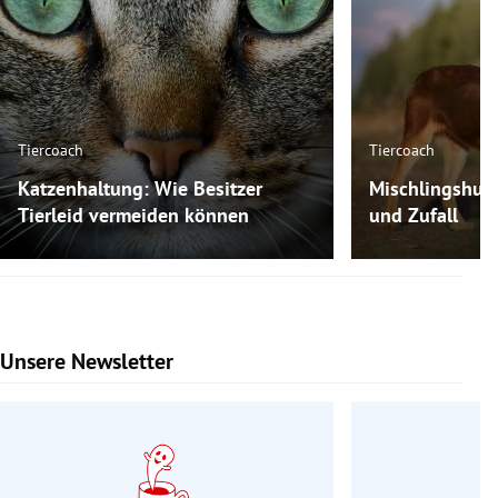
Tiercoach
Tiercoach
Katzenhaltung: Wie Besitzer
Mischlingshun
Tierleid vermeiden können
und Zufall
Unsere Newsletter
Slide 1 von 9