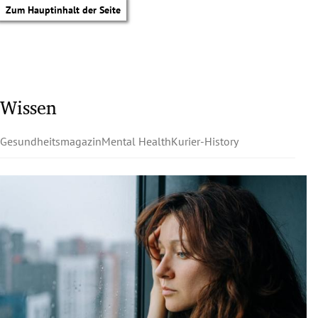
Zum Hauptinhalt der Seite
Wissen
Gesundheitsmagazin
Mental Health
Kurier-History
tik Untermenü