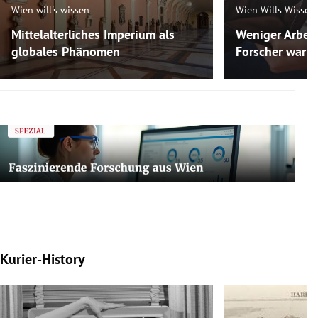
Wien will's wissen
Wien Wills Wissen
Mittelalterliches Imperium als
Weniger Arbeit
globales Phänomen
Forscher warne
Kurier-History
Slide 1 von 7