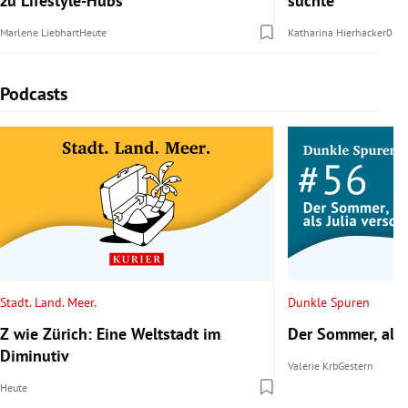
zu Lifestyle-Hubs“
suchte
Marlene Liebhart
Heute
Katharina Hierhacker
06.
Podcasts
Slide 1 von 5
Stadt. Land. Meer.
Dunkle Spuren
Z wie Zürich: Eine Weltstadt im
Der Sommer, als 
Diminutiv
Valerie Krb
Gestern
Heute