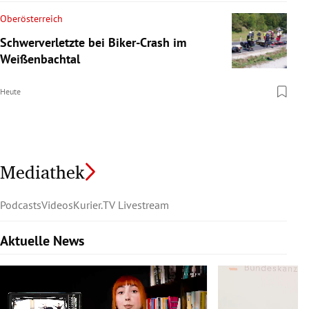
Oberösterreich
Schwerverletzte bei Biker-Crash im
Weißenbachtal
Heute
Mediathek
Podcasts
Videos
Kurier.TV Livestream
Aktuelle News
Slide 1 von 6