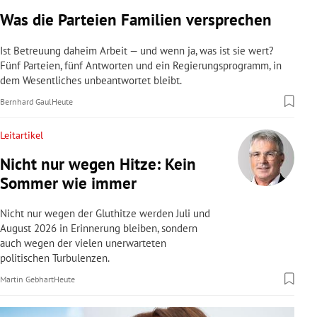
rreich Untermenü
Was die Parteien Familien versprechen
rt Untermenü
Ist Betreuung daheim Arbeit — und wenn ja, was ist sie wert?
Fünf Parteien, fünf Antworten und ein Regierungsprogramm, in
dem Wesentliches unbeantwortet bleibt.
schaft Untermenü
Bernhard Gaul
Heute
s Untermenü
Leitartikel
zeit Untermenü
Nicht nur wegen Hitze: Kein
Sommer wie immer
undheit Untermenü
Nicht nur wegen der Gluthitze werden Juli und
tur Untermenü
August 2026 in Erinnerung bleiben, sondern
auch wegen der vielen unerwarteten
nung Untermenü
politischen Turbulenzen.
Martin Gebhart
Heute
lität Untermenü