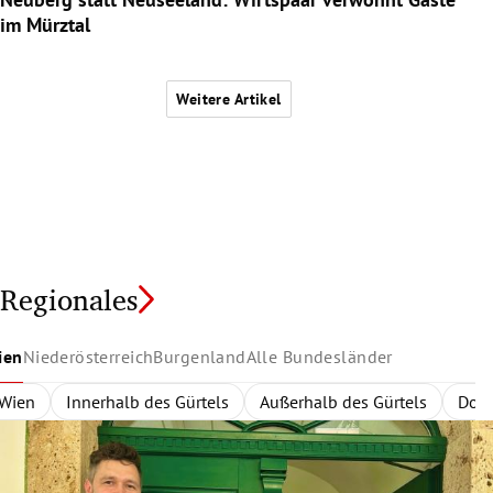
im Mürztal
Weitere Artikel
Regionales
ien
Niederösterreich
Burgenland
Alle Bundesländer
Wien
Niederösterreich
Burgenland
Alle Bundesländer
Innerhalb des Gürtels
Nordburgenland
Rund um Wien
Wien
Niederösterreich
Außerhalb des Gürtels
Eisenstadt
Zentralregion
Südburgenlan
Burgenland
Waldvier
Dona