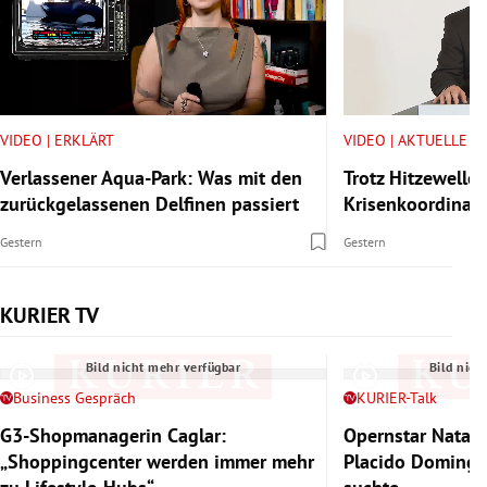
VIDEO | ERKLÄRT
VIDEO | AKTUELLE V
Verlassener Aqua-Park: Was mit den
Trotz Hitzewelle:
zurückgelassenen Delfinen passiert
Krisenkoordinator
Gestern
Gestern
KURIER TV
Slide 1 von 6
Bild nicht mehr verfügbar
Bild nich
Business Gespräch
KURIER-Talk
G3-Shopmanagerin Caglar:
Opernstar Natal
„Shoppingcenter werden immer mehr
Placido Domingo 