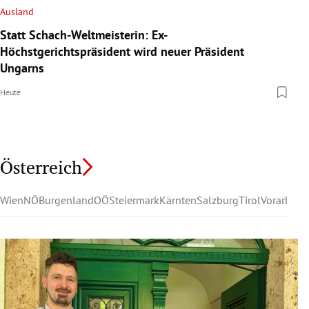
Ausland
Statt Schach-Weltmeisterin: Ex-
Höchstgerichtspräsident wird neuer Präsident
Ungarns
Heute
Österreich
Wien
NÖ
Burgenland
OÖ
Steiermark
Kärnten
Salzburg
Tirol
Vorarlber