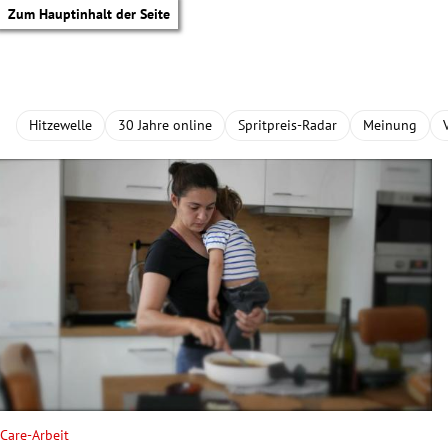
Zum Hauptinhalt der Seite
Hitzewelle
30 Jahre online
Spritpreis-Radar
Meinung
tik Untermenü
Care-Arbeit