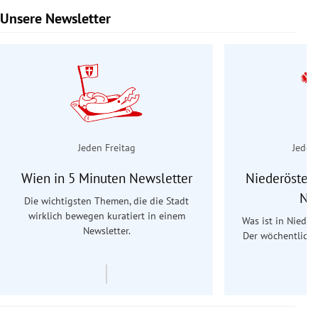
Unsere Newsletter
Slide 1 von 9
Jeden Freitag
Jeden
Wien in 5 Minuten Newsletter
Niederösterr
Ne
Die wichtigsten Themen, die die Stadt
wirklich bewegen kuratiert in einem
Was ist in Nieder
Newsletter.
Der wöchentliche
Re