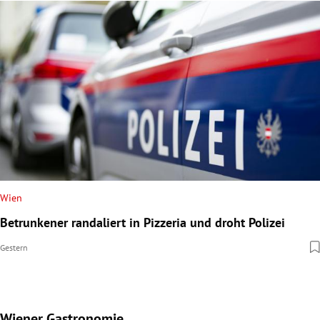
Wien
Betrunkener randaliert in Pizzeria und droht Polizei
Gestern
Wiener Gastronomie
Slide 1 von 15