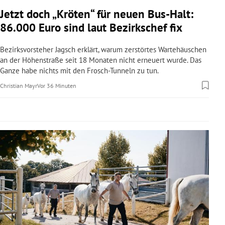
rreich Untermenü
Jetzt doch „Kröten“ für neuen Bus-Halt:
86.000 Euro sind laut Bezirkschef fix
rt Untermenü
Bezirksvorsteher Jagsch erklärt, warum zerstörtes Wartehäuschen
schaft Untermenü
an der Höhenstraße seit 18 Monaten nicht erneuert wurde. Das
Ganze habe nichts mit den Frosch-Tunneln zu tun.
s Untermenü
Christian Mayr
Vor 36 Minuten
zeit Untermenü
undheit Untermenü
tur Untermenü
nung Untermenü
lität Untermenü