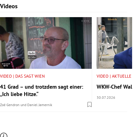
Videos
Slide 1 von 7
VIDEO | DAS SAGT WIEN
VIDEO | AKTUELLE V
41 Grad – und trotzdem sagt einer:
WKW-Chef Walter 
„Ich liebe Hitze.“
30.07.2026
Zoé Gendron
und
Daniel Jamernik