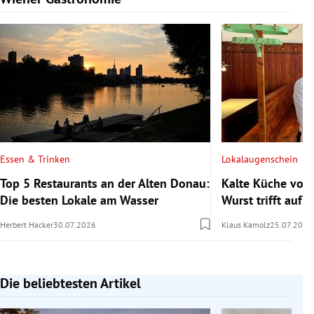
Essen & Trinken
Lokalaugenschein
Top 5 Restaurants an der Alten Donau:
Kalte Küche vom
Die besten Lokale am Wasser
Wurst trifft auf s
Herbert Hacker
30.07.2026
Klaus Kamolz
25.07.2026
Die beliebtesten Artikel
Slide 1 von 7