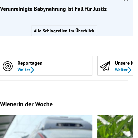
Verunreinigte Babynahrung ist Fall für Justiz
Alle Schlagzeilen im Überblick
Reportagen
Unsere Ne
Weiter
Weiter
Wienerin der Woche
Slide 1 von 7