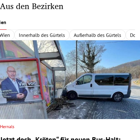
Aus den Bezirken
ien
Wien
Innerhalb des Gürtels
Außerhalb des Gürtels
Dona
Hernals
Jetzt doch „Kröten“ für neuen Bus-Halt: