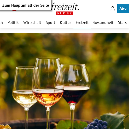
Zum Hauptinhalt der Seite
Abo
ch
Politik
Wirtschaft
Sport
Kultur
Freizeit
Gesundheit
Stars
itik Untermenü