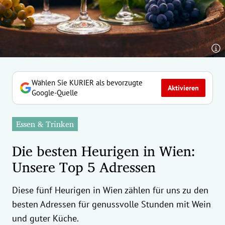
erreich Untermenü
rt Untermenü
tschaft Untermenü
rs Untermenü
Wählen Sie KURIER als bevorzugte
Aktivieren
Google-Quelle
izeit Untermenü
Essen & Trinken
undheit Untermenü
Die besten Heurigen in Wien:
tur Untermenü
Unsere Top 5 Adressen
nung Untermenü
Diese fünf Heurigen in Wien zählen für uns zu den
ilität Untermenü
besten Adressen für genussvolle Stunden mit Wein
und guter Küche.