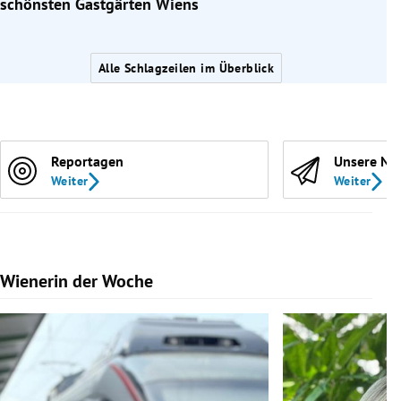
schönsten Gastgärten Wiens
Alle Schlagzeilen im Überblick
Reportagen
Unsere Ne
Weiter
Weiter
Wienerin der Woche
Slide 1 von 7