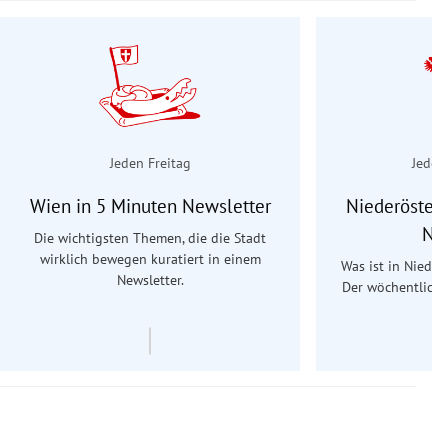
Jeden Freitag
Jeden
Wien in 5 Minuten Newsletter
Niederösterr
Ne
Die wichtigsten Themen, die die Stadt
wirklich bewegen kuratiert in einem
Was ist in Nieder
Newsletter.
Der wöchentliche
Re