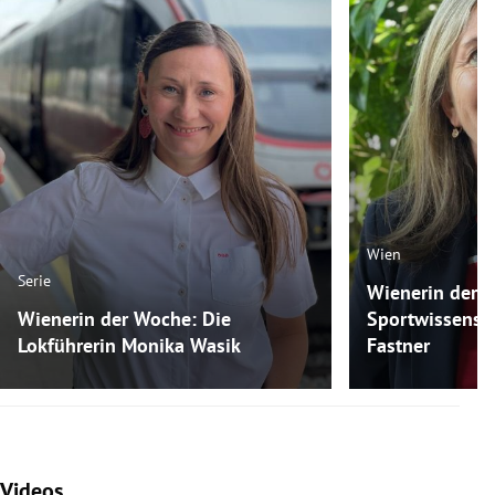
Wien
Serie
Wienerin der 
Wienerin der Woche: Die
Sportwissensch
Lokführerin Monika Wasik
Fastner
Videos
Slide 1 von 7