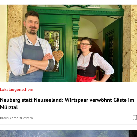
Lokalaugenschein
Neuberg statt Neuseeland: Wirtspaar verwöhnt Gäste im
Mürztal
Klaus Kamolz
Gestern