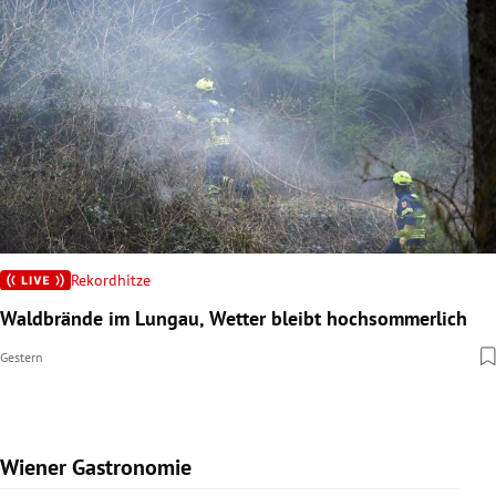
Rekordhitze
Waldbrände im Lungau, Wetter bleibt hochsommerlich
Gestern
Wiener Gastronomie
Slide 1 von 15