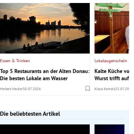
Essen & Trinken
Lokalaugenschein
Top 5 Restaurants an der Alten Donau:
Kalte Küche vom
Die besten Lokale am Wasser
Wurst trifft auf s
Herbert Hacker
30.07.2026
Klaus Kamolz
25.07.2026
Die beliebtesten Artikel
Slide 1 von 7