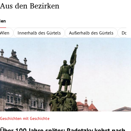
Aus den Bezirken
ien
Wien
Innerhalb des Gürtels
Außerhalb des Gürtels
Dona
Geschichten mit Geschichte
Über 100 Jahre später: Radetzky kehrt nach