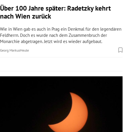
rreich Untermenü
Über 100 Jahre später: Radetzky kehrt
nach Wien zurück
rt Untermenü
Wie in Wien gab es auch in Prag ein Denkmal für den legendären
schaft Untermenü
Feldherrn. Doch es wurde nach dem Zusammenbruch der
Monarchie abgetragen. Jetzt wird es wieder aufgebaut.
s Untermenü
Georg Markus
Heute
zeit Untermenü
undheit Untermenü
tur Untermenü
nung Untermenü
lität Untermenü