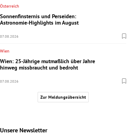
Österreich
Sonnenfinsternis und Perseiden:
Astronomie-Highlights im August
07.08.2026
Wien
Wien: 25-Jährige mutmaßlich über Jahre
hinweg missbraucht und bedroht
07.08.2026
Zur Meldungsübersicht
Unsere Newsletter
Slide 1 von 9