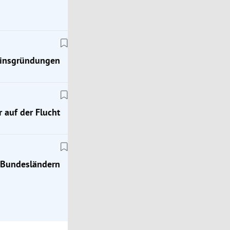
einsgründungen
 auf der Flucht
Rekordhitze
Unwetter in Salzburg und Tirol: Straßen im Ziller
nach Muren gesperrt
n Bundesländern