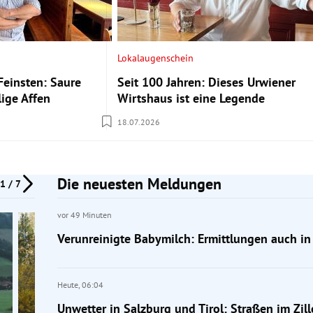
Lokalaugenschein
Feinsten: Saure
Seit 100 Jahren: Dieses Urwiener
lige Affen
Wirtshaus ist eine Legende
18.07.2026
Die neuesten Meldungen
1 / 7
vor 49 Minuten
Verunreinigte Babymilch: Ermittlungen auch in
Heute,
06:04
Unwetter in Salzburg und Tirol: Straßen im Zil