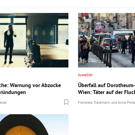
Juwelier
che: Warnung vor Abzocke
Überfall auf Dorotheum-
sgründungen
Wien: Täter auf der Fluc
eute
Franziska Trautmann
und
Anna Peraz