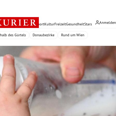
Anmelde
rreich
Politik
Wirtschaft
Sport
Kultur
Freizeit
Gesundheit
Stars
halb des Gürtels
Donaubezirke
Rund um Wien