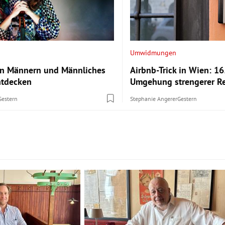
Umwidmungen
in Männern und Männliches
Airbnb-Trick in Wien: 16
ntdecken
Umgehung strengerer R
Gestern
Stephanie Angerer
Gestern