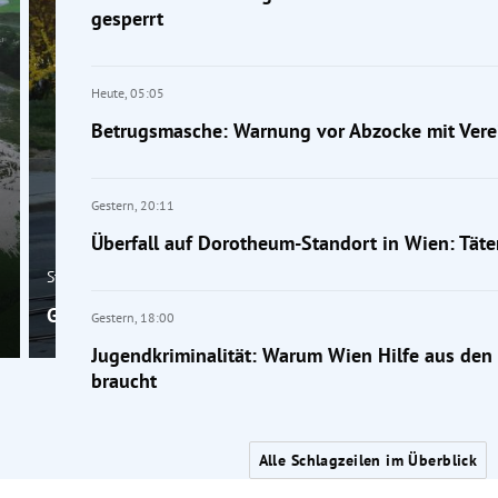
gesperrt
Heute,
05:05
Betrugsmasche: Warnung vor Abzocke mit Ver
Gestern,
20:11
Überfall auf Dorotheum-Standort in Wien: Täter
Steiermark
Graz-Jakomini: Alko-Unfall endet mit Überschlag
Gestern,
18:00
Jugendkriminalität: Warum Wien Hilfe aus de
braucht
Alle Schlagzeilen im Überblick