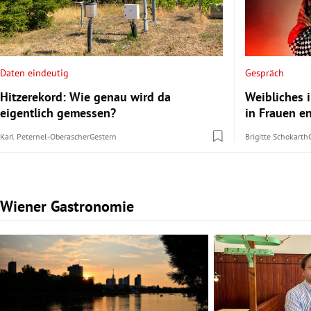
Daten eindeutig
Gespräch
Hitzerekord: Wie genau wird da
Weibliches 
eigentlich gemessen?
in Frauen e
Karl Peternel-Oberascher
Gestern
Brigitte Schokarth
Wiener Gastronomie
Slide 1 von 5