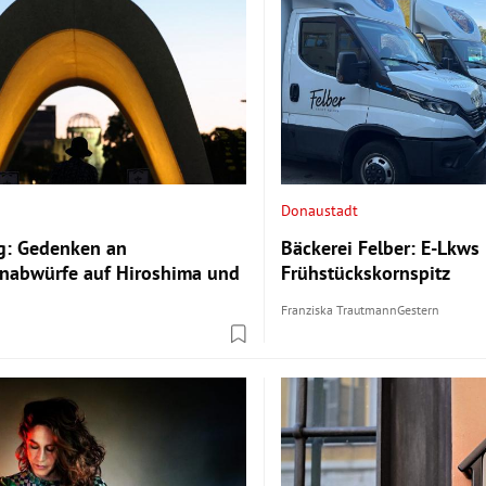
Donaustadt
ag: Gedenken an
Bäckerei Felber: E-Lkws
abwürfe auf Hiroshima und
Frühstückskornspitz
Franziska Trautmann
Gestern