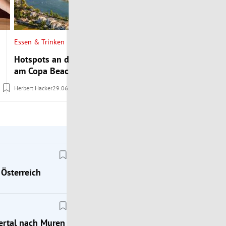
Essen & Trinken
Lokalaugenschein
Hotspots an der Donau: Top 5 Lokale
Alles Leiwand
am Copa Beach & Pier 22
und Essen im „
Herbert Hacker
29.06.2026
Klaus Kamolz
27.06.2
 Österreich
lertal nach Muren