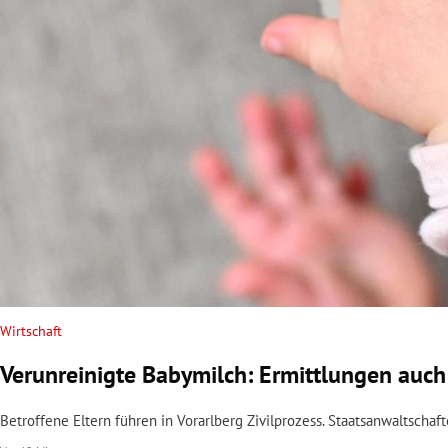
rt Untermenü
schaft Untermenü
s Untermenü
zeit Untermenü
undheit Untermenü
tur Untermenü
nung Untermenü
Wirtschaft
Verunreinigte Babymilch: Ermittlungen auch 
lität Untermenü
Betroffene Eltern führen in Vorarlberg Zivilprozess. Staatsanwaltscha