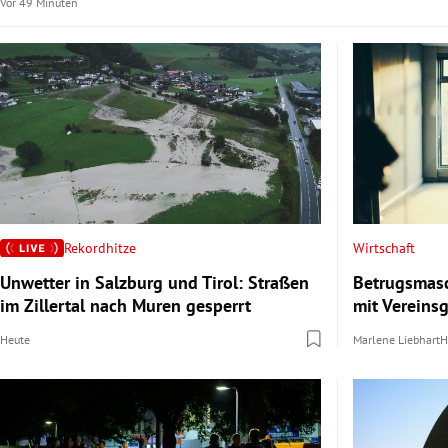
Vor 49 Minuten
Rekordhitze
Wirtschaft
Unwetter in Salzburg und Tirol: Straßen
Betrugsmas
im Zillertal nach Muren gesperrt
mit Verein
Heute
Marlene Liebhart
H