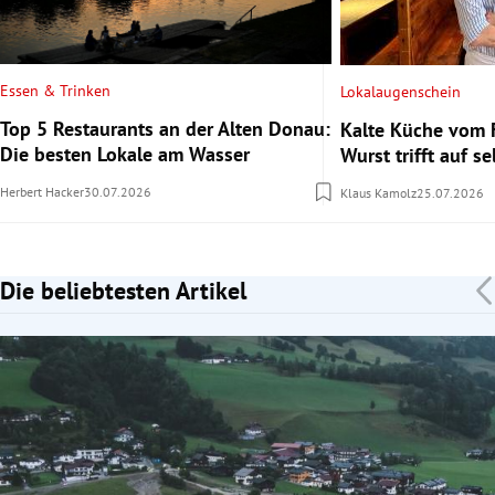
Essen & Trinken
Lokalaugenschein
Top 5 Restaurants an der Alten Donau:
Kalte Küche vom 
Die besten Lokale am Wasser
Wurst trifft auf se
Herbert Hacker
30.07.2026
Klaus Kamolz
25.07.2026
Die beliebtesten Artikel
Slide 1 von 7