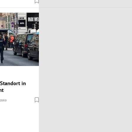
Standort in
ht
zolo