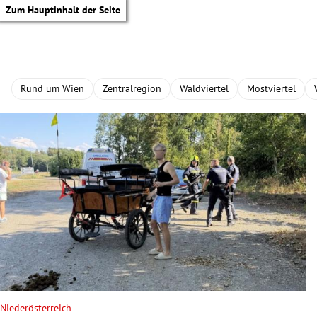
Zum Hauptinhalt der Seite
Rund um Wien
Zentralregion
Waldviertel
Mostviertel
tik Untermenü
Niederösterreich