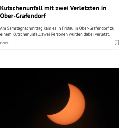
rreich Untermenü
Kutschenunfall mit zwei Verletzten in
Ober-Grafendorf
rt Untermenü
Am Samstagnachmittag kam es in Fridau in Ober-Grafendorf zu
schaft Untermenü
einem Kutschenunfall, zwei Personen wurden dabei verletzt.
Heute
s Untermenü
zeit Untermenü
undheit Untermenü
tur Untermenü
nung Untermenü
lität Untermenü