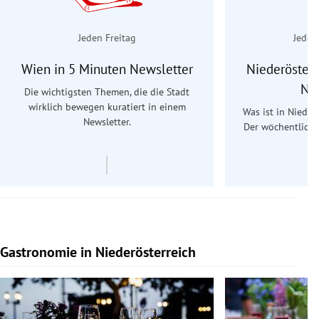
Jeden Freitag
Jeden
Wien in 5 Minuten Newsletter
Niederösterr
Ne
Die wichtigsten Themen, die die Stadt
wirklich bewegen kuratiert in einem
Was ist in Nieder
Newsletter.
Der wöchentliche
Re
Gastronomie in Niederösterreich
Slide 1 von 15