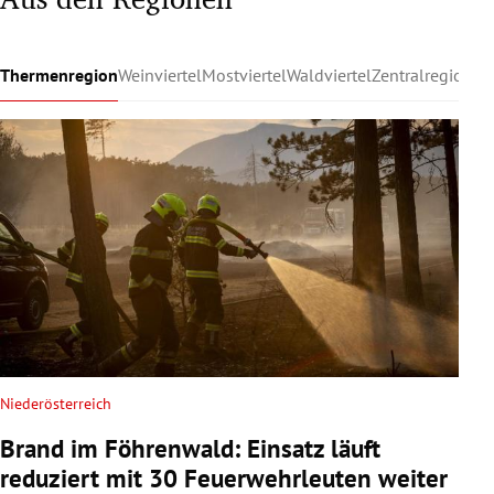
Thermenregion
Weinviertel
Mostviertel
Waldviertel
Zentralregion
Ru
Niederösterreich
Brand im Föhrenwald: Einsatz läuft
reduziert mit 30 Feuerwehrleuten weiter