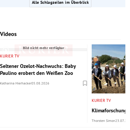
Alle Schlagzeilen im Überblick
Videos
Slide 1 von 7
Bild nicht mehr verfügbar
KURIER TV
Seltener Ozelot-Nachwuchs: Baby
Paulino erobert den Weißen Zoo
Katharina Hierhacker
05.08.2026
KURIER TV
Klimaforschung 
Thorsten Simon
23.07.20