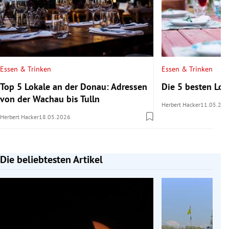
Essen & Trinken
Essen & Trinken
Top 5 Lokale an der Donau: Adressen
Die 5 besten Lo
von der Wachau bis Tulln
Herbert Hacker
11.05.202
Herbert Hacker
18.05.2026
Die beliebtesten Artikel
Slide 1 von 7