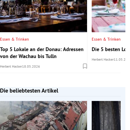
Essen & Trinken
Essen & Trinken
Top 5 Lokale an der Donau: Adressen
Die 5 besten Lo
von der Wachau bis Tulln
Herbert Hacker
11.05.202
Herbert Hacker
18.05.2026
Die beliebtesten Artikel
Slide 1 von 7