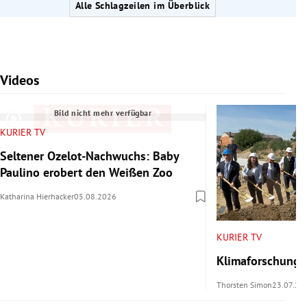
Alle Schlagzeilen im Überblick
Videos
Slide 1 von 7
Bild nicht mehr verfügbar
KURIER TV
Seltener Ozelot-Nachwuchs: Baby
Paulino erobert den Weißen Zoo
Katharina Hierhacker
05.08.2026
KURIER TV
Klimaforschung 
Thorsten Simon
23.07.20