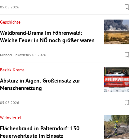
05.08.2026
Geschichte
Waldbrand-Drama im Föhrenwald:
Welche Feuer in NÖ noch größer waren
Michael Pekovics
05.08.2026
Bezirk Krems
Absturz in Aigen: Großeinsatz zur
Menschenrettung
05.08.2026
Weinviertel
Flächenbrand in Palterndorf: 130
Feuerwehrleute im Einsatz