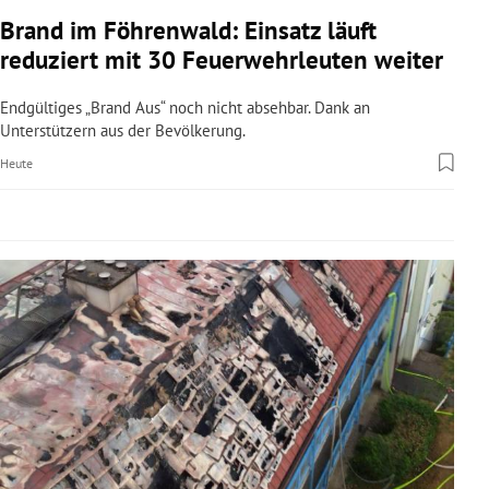
rreich Untermenü
Brand im Föhrenwald: Einsatz läuft
reduziert mit 30 Feuerwehrleuten weiter
rt Untermenü
Endgültiges „Brand Aus“ noch nicht absehbar. Dank an
schaft Untermenü
Unterstützern aus der Bevölkerung.
Heute
s Untermenü
zeit Untermenü
undheit Untermenü
tur Untermenü
nung Untermenü
lität Untermenü