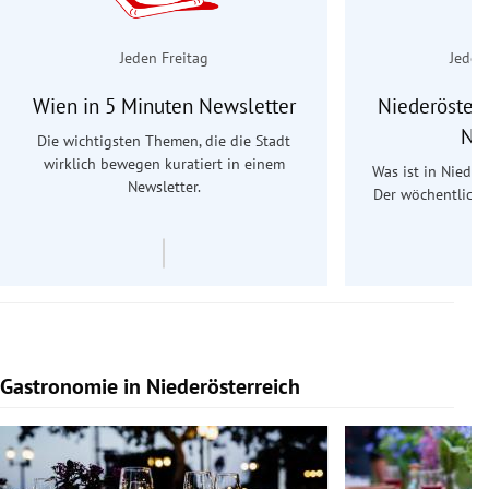
Jeden Freitag
Jeden
Wien in 5 Minuten Newsletter
Niederösterr
Ne
Die wichtigsten Themen, die die Stadt
wirklich bewegen kuratiert in einem
Was ist in Nieder
Newsletter.
Der wöchentliche
Re
Gastronomie in Niederösterreich
Slide 1 von 15