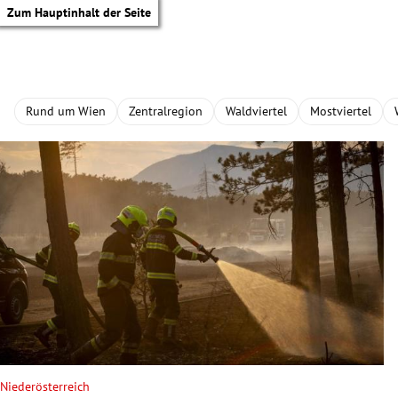
Zum Hauptinhalt der Seite
Rund um Wien
Zentralregion
Waldviertel
Mostviertel
tik Untermenü
Niederösterreich