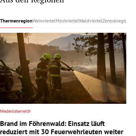
Thermenregion
Weinviertel
Mostviertel
Waldviertel
Zentralregion
Ru
Niederösterreich
Brand im Föhrenwald: Einsatz läuft
reduziert mit 30 Feuerwehrleuten weiter