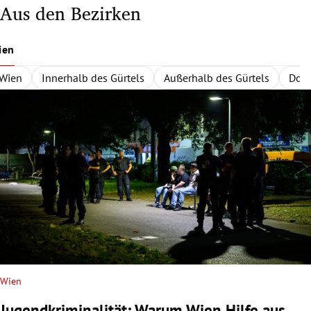
Aus den Bezirken
ien
Wien
Innerhalb des Gürtels
Außerhalb des Gürtels
Dona
Wien
Jugendkriminalität: Warum Wien Hilfe aus