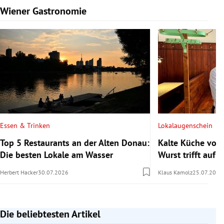
Wiener Gastronomie
Slide 1 von 15
Essen & Trinken
Lokalaugenschein
Top 5 Restaurants an der Alten Donau:
Kalte Küche vom
Die besten Lokale am Wasser
Wurst trifft auf s
Herbert Hacker
30.07.2026
Klaus Kamolz
25.07.2026
Die beliebtesten Artikel
Slide 1 von 7