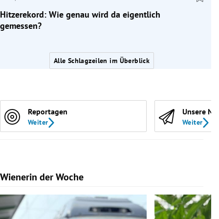
Hitzerekord: Wie genau wird da eigentlich
gemessen?
Alle Schlagzeilen im Überblick
Reportagen
Unsere Ne
Weiter
Weiter
Wienerin der Woche
Slide 1 von 7