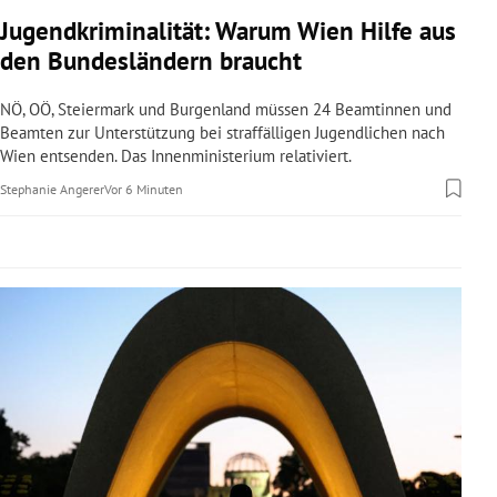
rreich Untermenü
Jugendkriminalität: Warum Wien Hilfe aus
den Bundesländern braucht
rt Untermenü
NÖ, OÖ, Steiermark und Burgenland müssen 24 Beamtinnen und
schaft Untermenü
Beamten zur Unterstützung bei straffälligen Jugendlichen nach
Wien entsenden. Das Innenministerium relativiert.
s Untermenü
Stephanie Angerer
Vor 6 Minuten
zeit Untermenü
undheit Untermenü
tur Untermenü
nung Untermenü
lität Untermenü