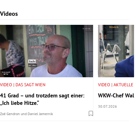
Videos
Slide 1 von 7
VIDEO | DAS SAGT WIEN
VIDEO | AKTUELLE V
41 Grad – und trotzdem sagt einer:
WKW-Chef Walter 
„Ich liebe Hitze.“
30.07.2026
Zoé Gendron
und
Daniel Jamernik