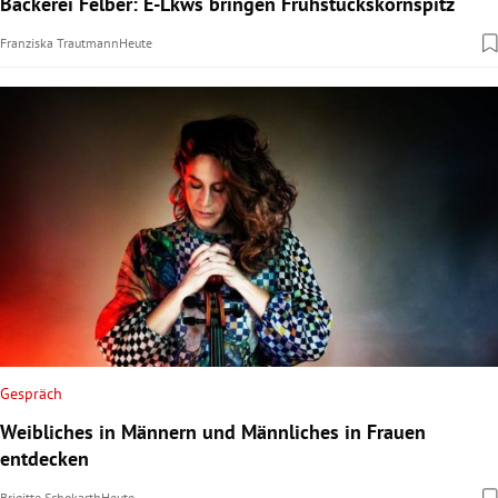
Bäckerei Felber: E-Lkws bringen Frühstückskornspitz
Franziska Trautmann
Heute
Gespräch
Weibliches in Männern und Männliches in Frauen
entdecken
Brigitte Schokarth
Heute