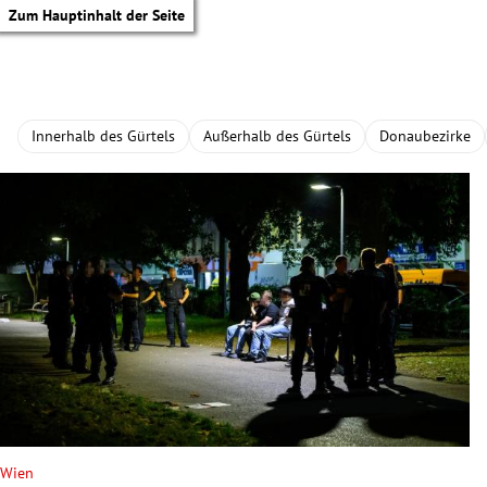
Zum Hauptinhalt der Seite
Innerhalb des Gürtels
Außerhalb des Gürtels
Donaubezirke
tik Untermenü
Wien