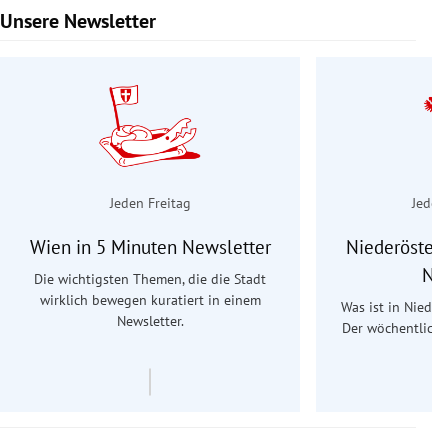
Unsere Newsletter
Slide 1 von 9
Jeden Freitag
Jeden
Wien in 5 Minuten Newsletter
Niederösterr
Ne
Die wichtigsten Themen, die die Stadt
wirklich bewegen kuratiert in einem
Was ist in Nieder
Newsletter.
Der wöchentliche
Re