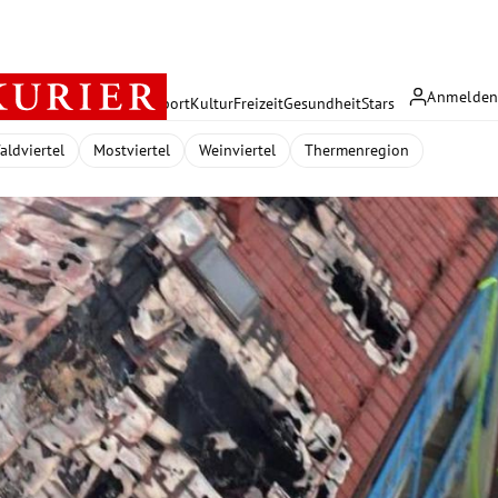
Anmelde
rreich
Politik
Wirtschaft
Sport
Kultur
Freizeit
Gesundheit
Stars
aldviertel
Mostviertel
Weinviertel
Thermenregion