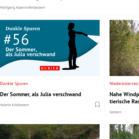
Wolfgang Atzenhofer
Gestern
Dunkle Spuren
Niederösterrei
Der Sommer, als Julia verschwand
Nahe Windpa
tierische R
Valerie Krb
Gestern
Gestern