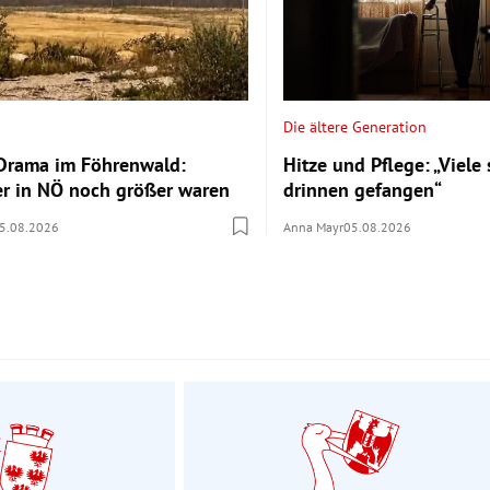
Die ältere Generation
Drama im Föhrenwald:
Hitze und Pflege: „Viele
r in NÖ noch größer waren
drinnen gefangen“
5.08.2026
Anna Mayr
05.08.2026