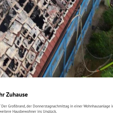
hr Zuhause
.“ Der Großbrand, der Donnerstagnachmittag in einer Wohnhausanlage 
 weitere Hausbewohner ins Unglück.