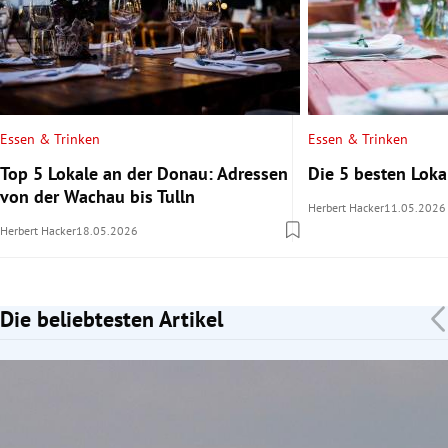
Essen & Trinken
Essen & Trinken
Top 5 Lokale an der Donau: Adressen
Die 5 besten Lok
von der Wachau bis Tulln
Herbert Hacker
11.05.2026
Herbert Hacker
18.05.2026
Die beliebtesten Artikel
Slide 1 von 7