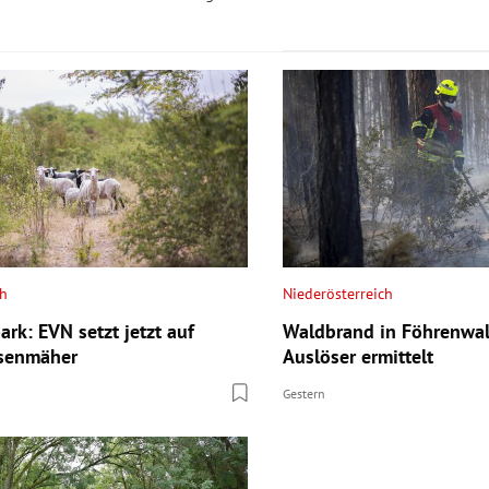
ch
Niederösterreich
rk: EVN setzt jetzt auf
Waldbrand in Föhrenwald
asenmäher
Auslöser ermittelt
Gestern