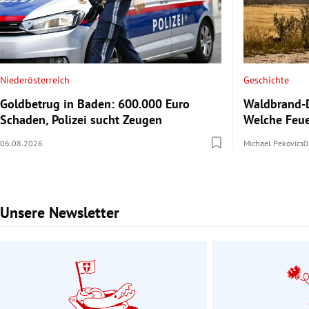
Niederösterreich
Geschichte
Goldbetrug in Baden: 600.000 Euro
Waldbrand-
Schaden, Polizei sucht Zeugen
Welche Feue
06.08.2026
Michael Pekovics
0
Unsere Newsletter
Slide 1 von 3