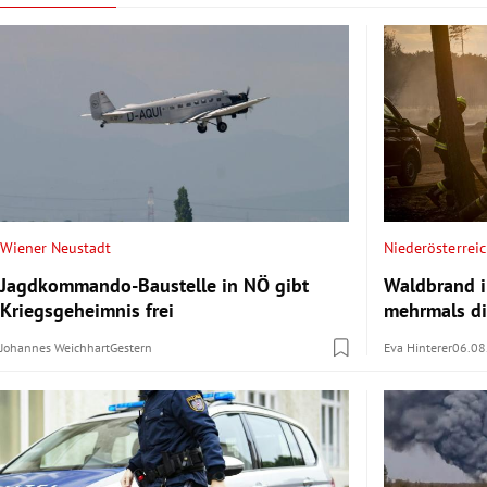
Wiener Neustadt
Niederösterrei
Jagdkommando-Baustelle in NÖ gibt
Waldbrand i
Kriegsgeheimnis frei
mehrmals di
Johannes Weichhart
Gestern
Eva Hinterer
06.08