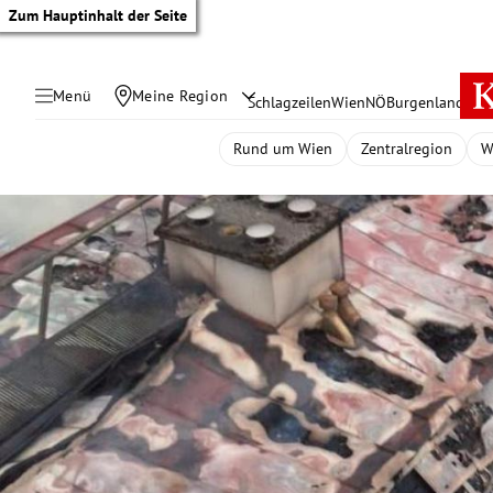
Zum Hauptinhalt der Seite
Menü
Meine Region
Schlagzeilen
Wien
NÖ
Burgenland
Öste
Rund um Wien
Zentralregion
W
tik Untermenü
rreich Untermenü