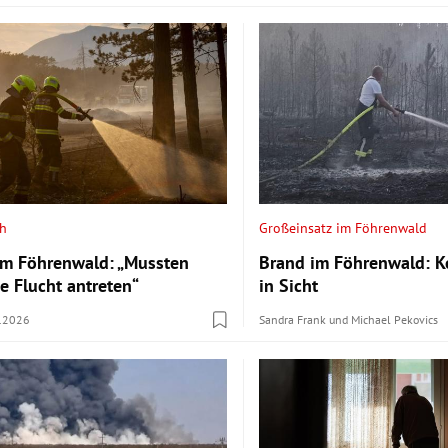
ch
Großeinsatz im Föhrenwald
m Föhrenwald: „Mussten
Brand im Föhrenwald: Ke
e Flucht antreten“
in Sicht
.2026
Sandra Frank
und
Michael Pekovics