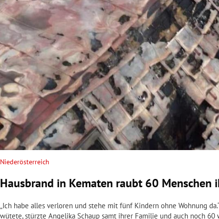
rt Untermenü
schaft Untermenü
s Untermenü
zeit Untermenü
undheit Untermenü
tur Untermenü
nung Untermenü
Niederösterreich
Hausbrand in Kematen raubt 60 Menschen i
lität Untermenü
„Ich habe alles verloren und stehe mit fünf Kindern ohne Wohnung da
wütete, stürzte Angelika Schaup samt ihrer Familie und auch noch 60