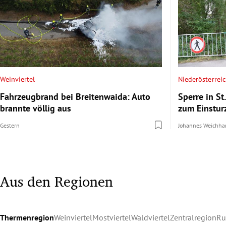
Weinviertel
Niederösterrei
Fahrzeugbrand bei Breitenwaida: Auto
Sperre in S
brannte völlig aus
zum Einstur
Gestern
Johannes Weichha
Aus den Regionen
Thermenregion
Weinviertel
Mostviertel
Waldviertel
Zentralregion
Ru