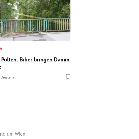
ch
t. Pölten: Biber bringen Damm
z
rt
Gestern
nd um Wien