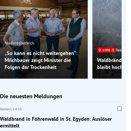
Niederösterreich
Rekordh
„So kann es nicht weitergehen“:
Milchbauer zeigt Minister die
Waldbrände im
Folgen der Trockenheit
bleibt hochso
Die neuesten Meldungen
Gestern,
14:05
Waldbrand in Föhrenwald in St. Egyden: Auslöser
ermittelt