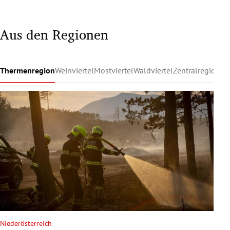
Aus den Regionen
Thermenregion
Weinviertel
Mostviertel
Waldviertel
Zentralregion
Ru
Niederösterreich