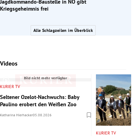
Jagdkommando-Baustelle in NÖ gibt
Kriegsgeheimnis frei
Alle Schlagzeilen im Überblick
Videos
Slide 1 von 7
Bild nicht mehr verfügbar
KURIER TV
Seltener Ozelot-Nachwuchs: Baby
Paulino erobert den Weißen Zoo
Katharina Hierhacker
05.08.2026
KURIER TV