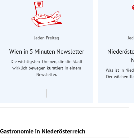
Jeden Freitag
Jeden
Wien in 5 Minuten Newsletter
Niederösterr
Ne
Die wichtigsten Themen, die die Stadt
wirklich bewegen kuratiert in einem
Was ist in Nieder
Newsletter.
Der wöchentliche
Re
Gastronomie in Niederösterreich
Slide 1 von 15