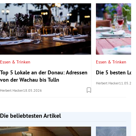
Essen & Trinken
Essen & Trinken
Top 5 Lokale an der Donau: Adressen
Die 5 besten Lo
von der Wachau bis Tulln
Herbert Hacker
11.05.202
Herbert Hacker
18.05.2026
Die beliebtesten Artikel
Slide 1 von 7