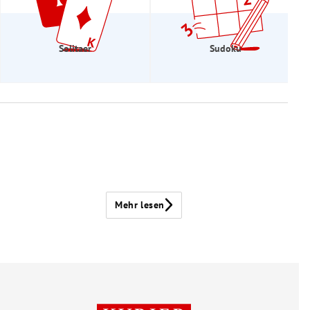
Solitaer
Sudoku
Mehr lesen