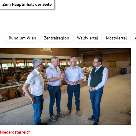
Zum Hauptinhalt der Seite
Rund um Wien
Zentralregion
Waldviertel
Mostviertel
tik Untermenü
Niederösterreich