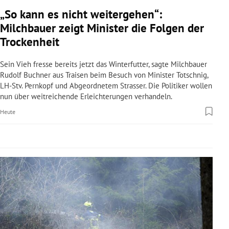
rreich Untermenü
„So kann es nicht weitergehen“:
Milchbauer zeigt Minister die Folgen der
rt Untermenü
Trockenheit
schaft Untermenü
Sein Vieh fresse bereits jetzt das Winterfutter, sagte Milchbauer
Rudolf Buchner aus Traisen beim Besuch von Minister Totschnig,
s Untermenü
LH-Stv. Pernkopf und Abgeordnetem Strasser. Die Politiker wollen
nun über weitreichende Erleichterungen verhandeln.
zeit Untermenü
Heute
undheit Untermenü
tur Untermenü
nung Untermenü
lität Untermenü