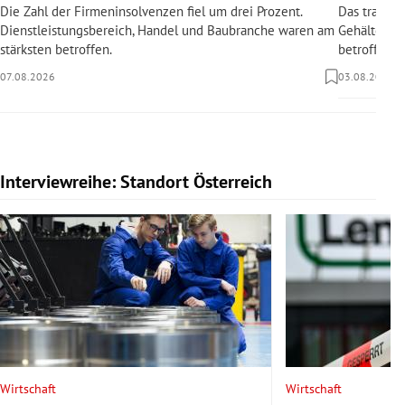
Die Zahl der Firmeninsolvenzen fiel um drei Prozent.
Das traditi
Dienstleistungsbereich, Handel und Baubranche waren am
Gehälter sin
stärksten betroffen.
betroffen.
07.08.2026
03.08.2026
Interviewreihe: Standort Österreich
Slide 1 von 20
Wirtschaft
Wirtschaft