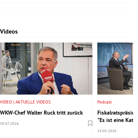
Videos
Slide 1 von 7
VIDEO | AKTUELLE VIDEOS
Podcast
WKW-Chef Walter Ruck tritt zurück
Fiskalratspräside
"Es ist eine Kata
30.07.2026
19.05.2026