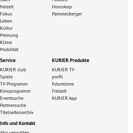
freizeit
Horoskop
Fokus
Pammesberger
Leben
Kultur
Meinung
Klima
Mobilität
Service
KURIER Produkte
KURIER club
KURIER TV
Spiele
profil
TV-Programm
futurezone
Kinoprogramm
Freizeit
Eventsuche
KURIER App
Partnersuche
Titelseitenarchiv
Info und Kontakt
Abo verwalten