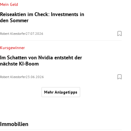
Mein Geld
Reiseaktien im Check: Investments in
den Sommer
Robert Kleedorfer
27.07.2026
Kursgewinner
Im Schatten von Nvidia entsteht der
nächste KI-Boom
Robert Kleedorfer
23.06.2026
Mehr Anlagetipps
Immobilien
Slide 1 von 7