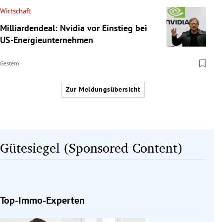
Wirtschaft
Milliardendeal: Nvidia vor Einstieg bei
US-Energieunternehmen
Gestern
Zur Meldungsübersicht
Gütesiegel (Sponsored Content)
Top-Immo-Experten
Slide 1 von 1