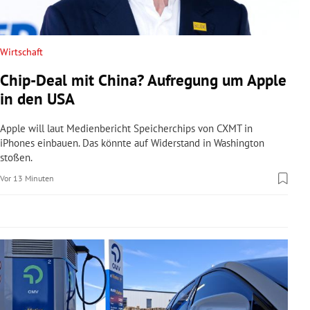
rreich Untermenü
rt Untermenü
Wirtschaft
Chip-Deal mit China? Aufregung um Apple
schaft Untermenü
in den USA
s Untermenü
Apple will laut Medienbericht Speicherchips von CXMT in
iPhones einbauen. Das könnte auf Widerstand in Washington
zeit Untermenü
stoßen.
Vor 13 Minuten
undheit Untermenü
tur Untermenü
nung Untermenü
lität Untermenü