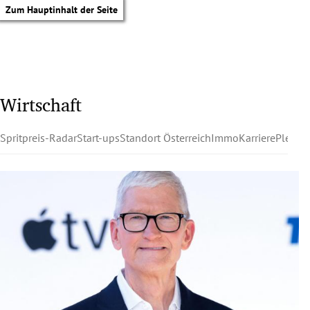
Zum Hauptinhalt der Seite
Wirtschaft
Spritpreis-Radar
Start-ups
Standort Österreich
Immo
Karriere
Pleite
tik Untermenü