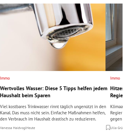
Immo
Immo
Wertvolles Wasser: Diese 5 Tipps helfen jedem
Hitzeschu
Haushalt beim Sparen
Regierun
Viel kostbares Trinkwasser rinnt täglich ungenützt in den
Klimaanlag
Kanal. Das muss nicht sein. Einfache Maßnahmen helfen,
Regierung 
den Verbrauch im Haushalt drastisch zu reduzieren.
gegen die 
Vanessa Haidvogl
Heute
Ulla Grünbach