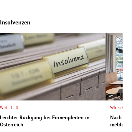
Insolvenzen
Slide 1 von 7
Wirtschaft
Wirtschaft
Leichter Rückgang bei Firmenpleiten in
Nach Tod
Österreich
meldet In