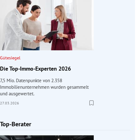
Gütesiegel
Die Top-Immo-Experten 2026
7,5 Mio. Datenpunkte von 2.358
Immobilienunternehmen wurden gesammelt
und ausgewertet.
27.03.2026
Top-Berater
Slide 1 von 1