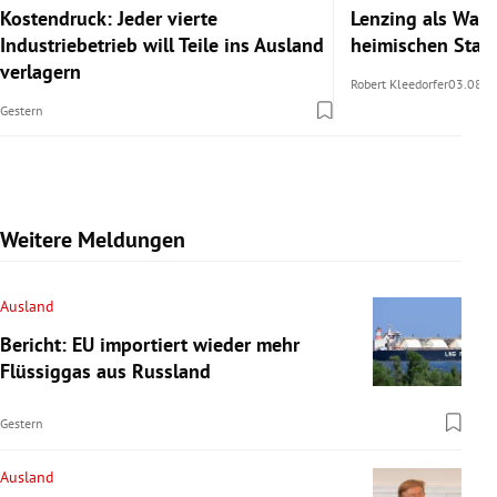
Kostendruck: Jeder vierte
Lenzing als Warn
Industriebetrieb will Teile ins Ausland
heimischen Stan
verlagern
Robert Kleedorfer
03.08.2
Gestern
Weitere Meldungen
Ausland
Bericht: EU importiert wieder mehr
Flüssiggas aus Russland
Gestern
Ausland