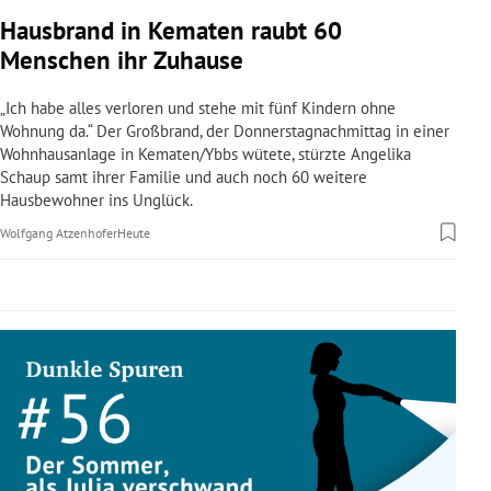
rreich Untermenü
Hausbrand in Kematen raubt 60
Menschen ihr Zuhause
rt Untermenü
„Ich habe alles verloren und stehe mit fünf Kindern ohne
schaft Untermenü
Wohnung da.“ Der Großbrand, der Donnerstagnachmittag in einer
Wohnhausanlage in Kematen/Ybbs wütete, stürzte Angelika
Schaup samt ihrer Familie und auch noch 60 weitere
s Untermenü
Hausbewohner ins Unglück.
zeit Untermenü
Wolfgang Atzenhofer
Heute
undheit Untermenü
tur Untermenü
nung Untermenü
lität Untermenü