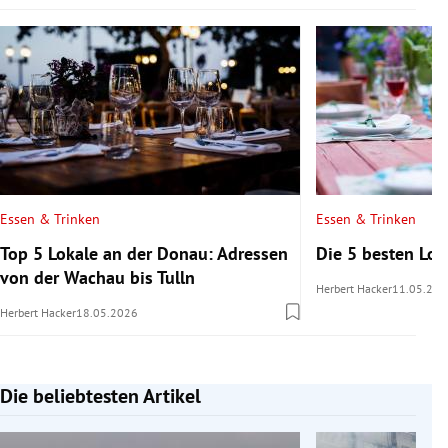
Essen & Trinken
Essen & Trinken
Top 5 Lokale an der Donau: Adressen
Die 5 besten Lo
von der Wachau bis Tulln
Herbert Hacker
11.05.202
Herbert Hacker
18.05.2026
Die beliebtesten Artikel
Slide 1 von 7