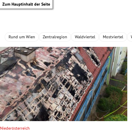
Zum Hauptinhalt der Seite
Rund um Wien
Zentralregion
Waldviertel
Mostviertel
tik Untermenü
Niederösterreich