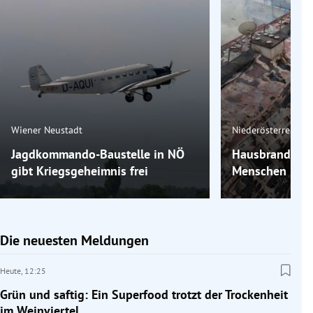
Wiener Neustadt
Niederösterreich
Jagdkommando-Baustelle in NÖ
Hausbrand in 
gibt Kriegsgeheimnis frei
Menschen ihr 
Die neuesten Meldungen
Heute,
12:25
Grün und saftig: Ein Superfood trotzt der Trockenheit
im Weinviertel