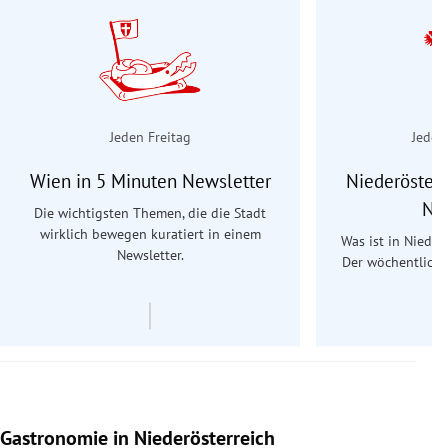
Jeden Freitag
Jeden
Wien in 5 Minuten Newsletter
Niederösterr
Ne
Die wichtigsten Themen, die die Stadt
wirklich bewegen kuratiert in einem
Was ist in Nieder
Newsletter.
Der wöchentliche
Re
Gastronomie in Niederösterreich
Slide 1 von 15