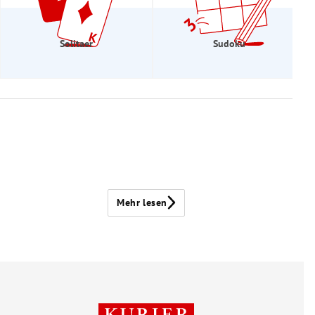
Solitaer
Sudoku
Mehr lesen