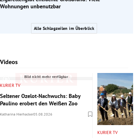
Wohnungen unbenutzbar
Alle Schlagzeilen im Überblick
Videos
Slide 1 von 7
Bild nicht mehr verfügbar
KURIER TV
Seltener Ozelot-Nachwuchs: Baby
Paulino erobert den Weißen Zoo
Katharina Hierhacker
05.08.2026
KURIER TV