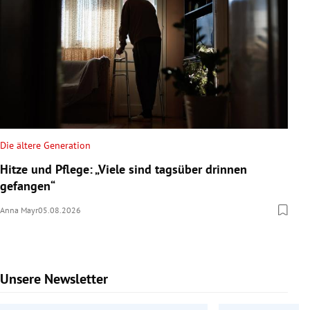
Die ältere Generation
Hitze und Pflege: „Viele sind tagsüber drinnen
gefangen“
Anna Mayr
05.08.2026
Unsere Newsletter
Slide 1 von 9