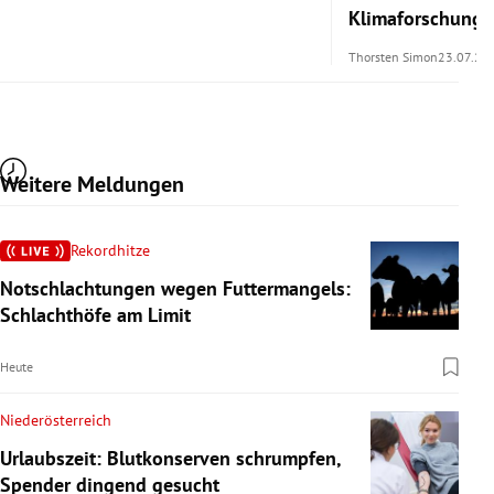
Klimaforschung 
Thorsten Simon
23.07.20
Weitere Meldungen
Rekordhitze
Notschlachtungen wegen Futtermangels:
Schlachthöfe am Limit
Heute
Niederösterreich
Urlaubszeit: Blutkonserven schrumpfen,
Spender dingend gesucht