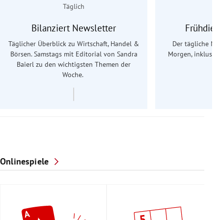
Täglich
Bilanziert Newsletter
Frühdien
Täglicher Überblick zu Wirtschaft, Handel &
Der tägliche Na
Börsen. Samstags mit Editorial von Sandra
Morgen, inklusive
Baierl
zu den wichtigsten Themen der
Ös
Woche.
Onlinespiele