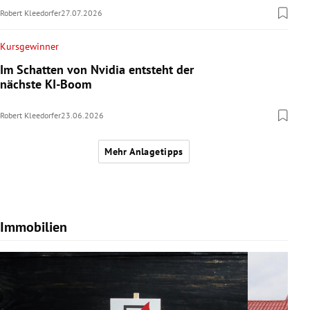
Robert Kleedorfer
27.07.2026
Kursgewinner
Im Schatten von Nvidia entsteht der
nächste KI-Boom
Robert Kleedorfer
23.06.2026
Mehr Anlagetipps
Immobilien
Slide 1 von 7