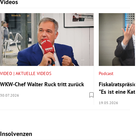
Videos
Slide 1 von 7
VIDEO | AKTUELLE VIDEOS
Podcast
WKW-Chef Walter Ruck tritt zurück
Fiskalratspräside
"Es ist eine Kata
30.07.2026
19.05.2026
Insolvenzen
Slide 1 von 7