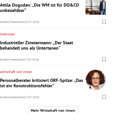
Attila Dogudan: „Die WM ist für DO&CO
unbezahlbar“
Andrea Hodoschek
20.07.2026
Interview
Industrieller Zimmermann: „Der Staat
behandelt uns als Untertanen“
Andrea Hodoschek
17.07.2026
wirtschaft von innen
Personalberater kritisiert ORF-Spitze: „Das
ist ein Konstruktionsfehler“
Andrea Hodoschek
13.07.2026
Mehr Wirtschaft von Innen