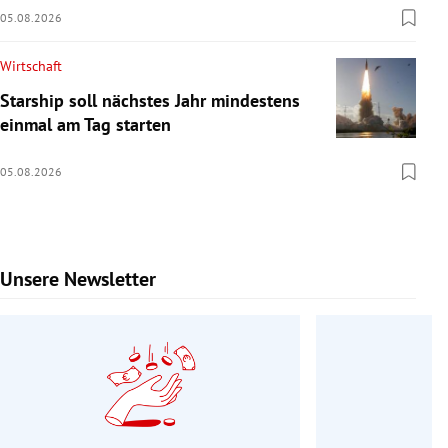
05.08.2026
Wirtschaft
Starship soll nächstes Jahr mindestens
einmal am Tag starten
05.08.2026
Unsere Newsletter
Slide 1 von 9