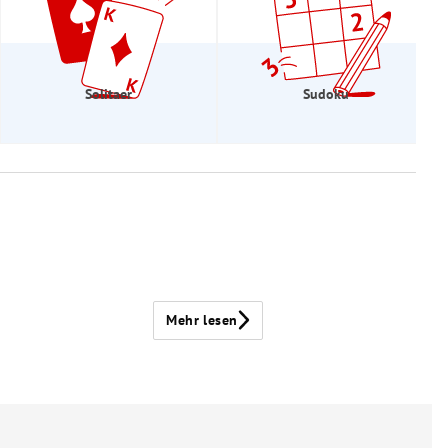
Solitaer
Sudoku
Mehr lesen