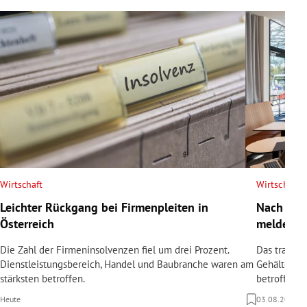
Wirtschaft
Wirtschaft
Leichter Rückgang bei Firmenpleiten in
Nach Tod
Österreich
meldet In
Die Zahl der Firmeninsolvenzen fiel um drei Prozent.
Das traditi
Dienstleistungsbereich, Handel und Baubranche waren am
Gehälter sin
stärksten betroffen.
betroffen.
Heute
03.08.2026