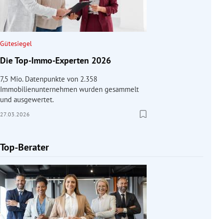
Gütesiegel
Die Top-Immo-Experten 2026
7,5 Mio. Datenpunkte von 2.358
Immobilienunternehmen wurden gesammelt
und ausgewertet.
27.03.2026
Top-Berater
Slide 1 von 1