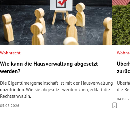
Wohnrecht
Wohnrecht
Wie kann die Hausverwaltung abgesetzt
Überhäng
werden?
zurücksc
Die Eigentümergemeinschaft ist mit der Hausverwaltung
Überhängen
unzufrieden. Wie sie abgesetzt werden kann, erklärt die
die Reparat
Rechtsanwältin.
04.08.2026
05.08.2026