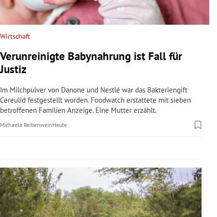
rreich Untermenü
rt Untermenü
Wirtschaft
Verunreinigte Babynahrung ist Fall für
schaft Untermenü
Justiz
s Untermenü
Im Milchpulver von Danone und Nestlé war das Bakteriengift
Cereulid festgestellt worden. Foodwatch erstattete mit sieben
zeit Untermenü
betroffenen Familien Anzeige. Eine Mutter erzählt.
Michaela Reibenwein
Heute
undheit Untermenü
tur Untermenü
nung Untermenü
lität Untermenü