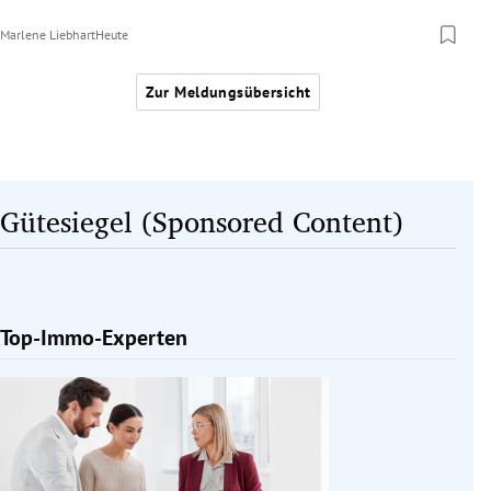
Marlene Liebhart
Heute
Zur Meldungsübersicht
Gütesiegel (Sponsored Content)
Top-Immo-Experten
Slide 1 von 1