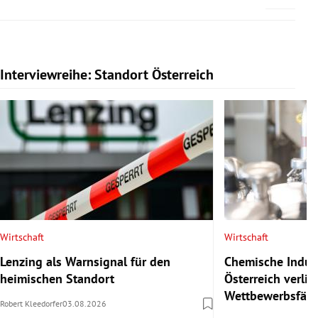
Interviewreihe: Standort Österreich
Slide 1 von 20
Wirtschaft
Wirtschaft
Lenzing als Warnsignal für den
Chemische Indust
heimischen Standort
Österreich verlie
Wettbewerbsfähi
Robert Kleedorfer
03.08.2026