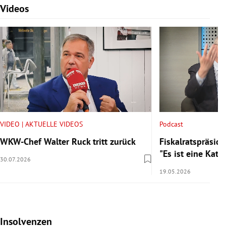
Videos
Slide 1 von 7
VIDEO | AKTUELLE VIDEOS
Podcast
WKW-Chef Walter Ruck tritt zurück
Fiskalratspräside
"Es ist eine Kata
30.07.2026
19.05.2026
Insolvenzen
Slide 1 von 7