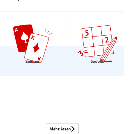
Solitaer
Sudoku
Mehr lesen