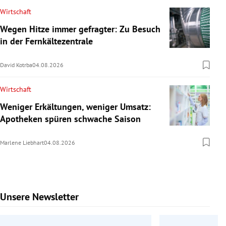
Wirtschaft
Wegen Hitze immer gefragter: Zu Besuch
in der Fernkältezentrale
David Kotrba
04.08.2026
Wirtschaft
Weniger Erkältungen, weniger Umsatz:
Apotheken spüren schwache Saison
Marlene Liebhart
04.08.2026
Unsere Newsletter
Slide 1 von 9