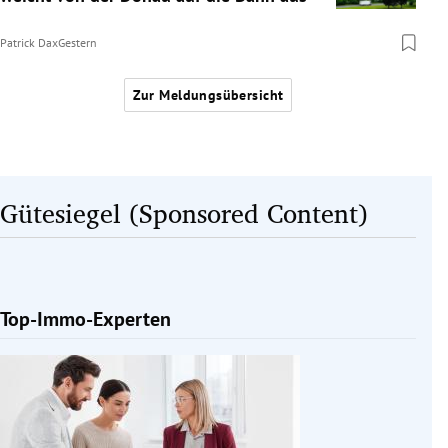
Patrick Dax
Gestern
Zur Meldungsübersicht
Gütesiegel (Sponsored Content)
Top-Immo-Experten
Slide 1 von 1