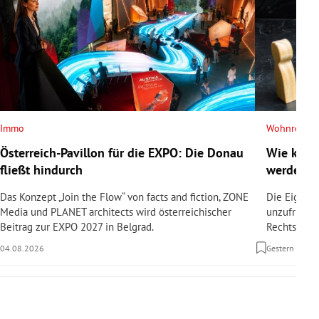
Immo
Wohnrecht
Österreich-Pavillon für die EXPO: Die Donau
Wie kann
fließt hindurch
werden?
Das Konzept „Join the Flow“ von facts and fiction, ZONE
Die Eigent
Media und PLANET architects wird österreichischer
unzufrieden
Beitrag zur EXPO 2027 in Belgrad.
Rechtsanwäl
04.08.2026
Gestern