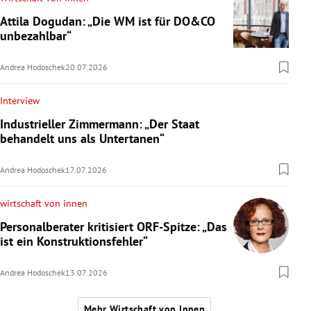
Attila Dogudan: „Die WM ist für DO&CO
unbezahlbar“
Andrea Hodoschek
20.07.2026
Interview
Industrieller Zimmermann: „Der Staat
behandelt uns als Untertanen“
Andrea Hodoschek
17.07.2026
wirtschaft von innen
Personalberater kritisiert ORF-Spitze: „Das
ist ein Konstruktionsfehler“
Andrea Hodoschek
13.07.2026
Mehr Wirtschaft von Innen