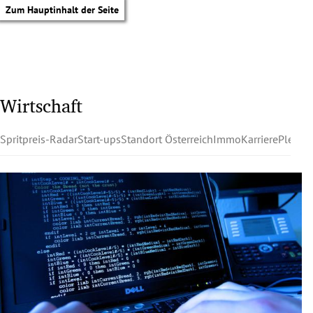
Zum Hauptinhalt der Seite
Wirtschaft
Spritpreis-Radar
Start-ups
Standort Österreich
Immo
Karriere
Pleite
tik Untermenü