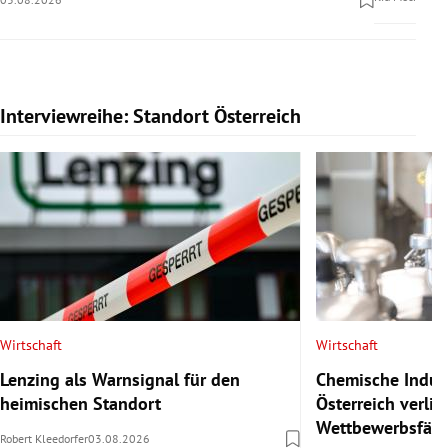
Interviewreihe: Standort Österreich
Slide 1 von 20
Wirtschaft
Wirtschaft
Lenzing als Warnsignal für den
Chemische Indust
heimischen Standort
Österreich verlie
Wettbewerbsfähi
Robert Kleedorfer
03.08.2026