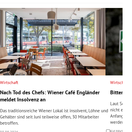
Wirtschaft
Wirtschaft
Nach Tod des Chefs: Wiener Café Engländer
Bittere P
meldet Insolvenz an
Laut Schul
nicht erfül
Das traditionsreiche Wiener Lokal ist insolvent, Löhne und
Anfangsinve
Gehälter sind seit Juni teilweise offen, 30 Mitarbeiter
werden.
betroffen.
Kid Möchel
30
03.08.2026