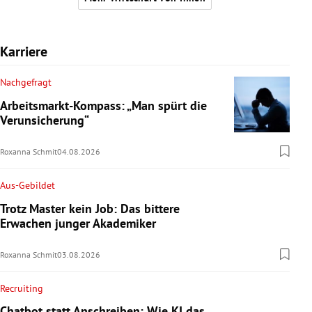
Karriere
Nachgefragt
Arbeitsmarkt-Kompass: „Man spürt die
Verunsicherung“
Roxanna Schmit
04.08.2026
Aus-Gebildet
Trotz Master kein Job: Das bittere
Erwachen junger Akademiker
Roxanna Schmit
03.08.2026
Recruiting
Chatbot statt Anschreiben: Wie KI das