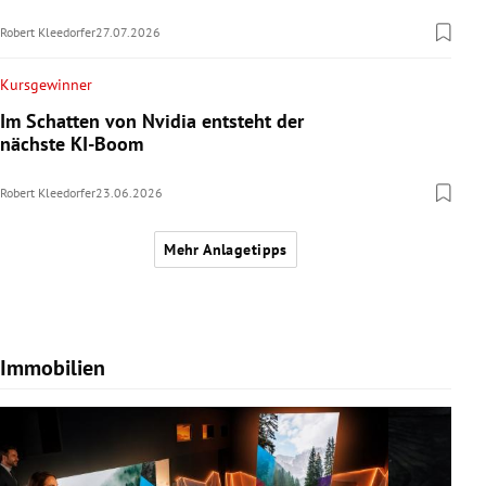
Robert Kleedorfer
27.07.2026
Kursgewinner
Im Schatten von Nvidia entsteht der
nächste KI-Boom
Robert Kleedorfer
23.06.2026
Mehr Anlagetipps
Immobilien
Slide 1 von 7