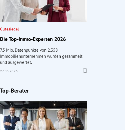
Gütesiegel
Die Top-Immo-Experten 2026
7,5 Mio. Datenpunkte von 2.358
Immobilienunternehmen wurden gesammelt
und ausgewertet.
27.03.2026
Top-Berater
Slide 1 von 1