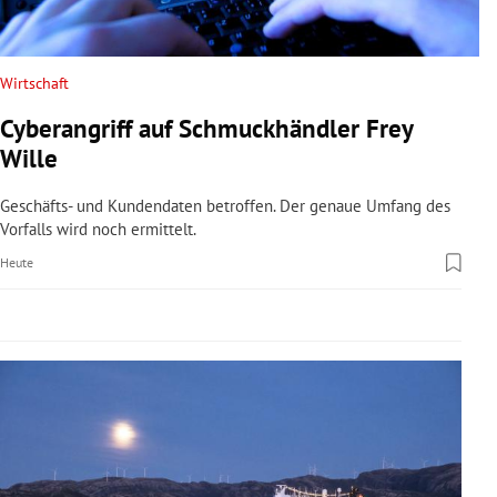
rreich Untermenü
rt Untermenü
Wirtschaft
Cyberangriff auf Schmuckhändler Frey
schaft Untermenü
Wille
s Untermenü
Geschäfts- und Kundendaten betroffen. Der genaue Umfang des
Vorfalls wird noch ermittelt.
zeit Untermenü
Heute
undheit Untermenü
tur Untermenü
nung Untermenü
lität Untermenü