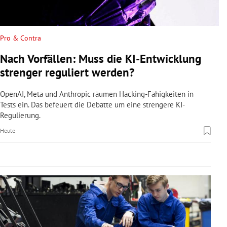
rreich Untermenü
rt Untermenü
Pro & Contra
Nach Vorfällen: Muss die KI-Entwicklung
schaft Untermenü
strenger reguliert werden?
s Untermenü
OpenAI, Meta und Anthropic räumen Hacking-Fähigkeiten in
Tests ein. Das befeuert die Debatte um eine strengere KI-
zeit Untermenü
Regulierung.
Heute
undheit Untermenü
tur Untermenü
nung Untermenü
lität Untermenü