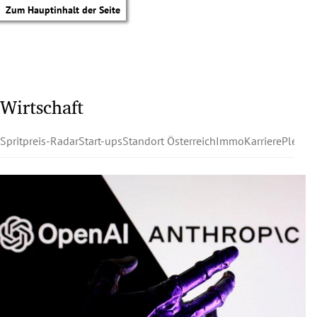
Zum Hauptinhalt der Seite
Wirtschaft
Spritpreis-Radar
Start-ups
Standort Österreich
Immo
Karriere
Pleite
tik Untermenü