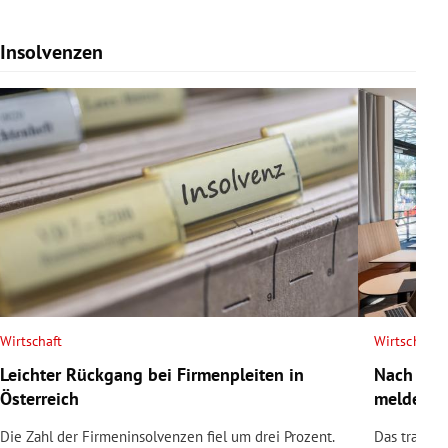
Insolvenzen
Slide 1 von 7
Wirtschaft
Wirtschaft
Leichter Rückgang bei Firmenpleiten in
Nach Tod
Österreich
meldet In
Die Zahl der Firmeninsolvenzen fiel um drei Prozent.
Das traditi