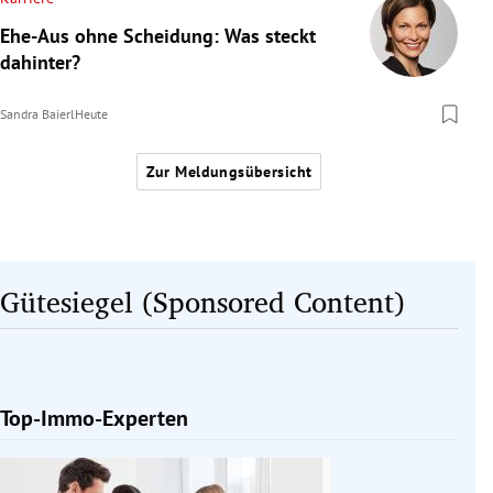
Ehe-Aus ohne Scheidung: Was steckt
dahinter?
Sandra Baierl
Heute
Zur Meldungsübersicht
Gütesiegel (Sponsored Content)
Top-Immo-Experten
Slide 1 von 1