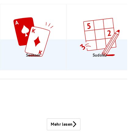
Solitaer
Sudoku
Mehr lesen