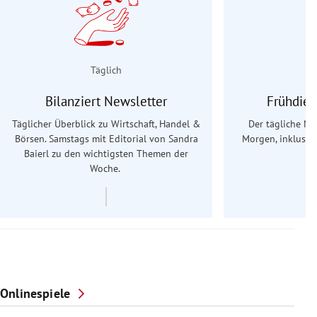
Täglich
Bilanziert Newsletter
Frühdien
Täglicher Überblick zu Wirtschaft, Handel &
Der tägliche Na
Börsen. Samstags mit Editorial von Sandra
Morgen, inklusive
Baierl
zu den wichtigsten Themen der
Ös
Woche.
Onlinespiele