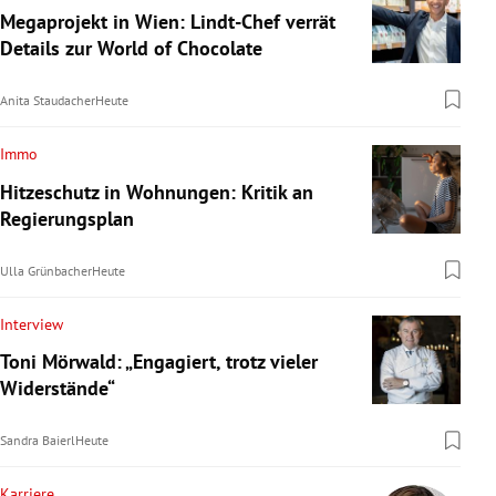
Megaprojekt in Wien: Lindt-Chef verrät
Details zur World of Chocolate
Anita Staudacher
Heute
Immo
Hitzeschutz in Wohnungen: Kritik an
Regierungsplan
Ulla Grünbacher
Heute
Interview
Toni Mörwald: „Engagiert, trotz vieler
Widerstände“
Sandra Baierl
Heute
Karriere