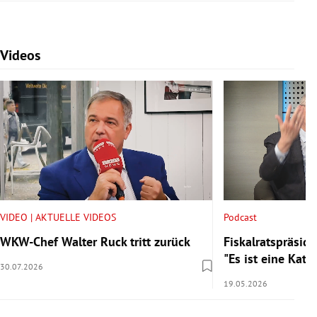
Videos
Slide 1 von 7
VIDEO | AKTUELLE VIDEOS
Podcast
WKW-Chef Walter Ruck tritt zurück
Fiskalratspräside
"Es ist eine Kata
30.07.2026
19.05.2026