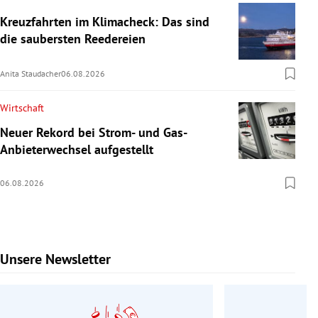
Kreuzfahrten im Klimacheck: Das sind
die saubersten Reedereien
Anita Staudacher
06.08.2026
Wirtschaft
Neuer Rekord bei Strom- und Gas-
Anbieterwechsel aufgestellt
06.08.2026
Unsere Newsletter
Slide 1 von 9