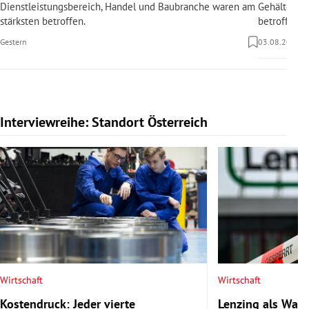
Dienstleistungsbereich, Handel und Baubranche waren am
Gehälter sin
stärksten betroffen.
betroffen.
Gestern
03.08.2026
Interviewreihe: Standort Österreich
Slide 1 von 20
Wirtschaft
Wirtschaft
Kostendruck: Jeder vierte
Lenzing als Warn