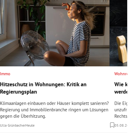
Immo
Wohnrecht
Hitzeschutz in Wohnungen: Kritik an
Wie kann
Regierungsplan
werden?
Klimaanlagen einbauen oder Häuser komplett sanieren?
Die Eigent
Regierung und Immobilienbranche ringen um Lösungen
unzufrieden
gegen die Überhitzung.
Rechtsanwäl
Ulla Grünbacher
Heute
05.08.2026