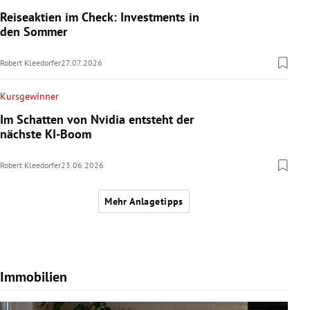
Reiseaktien im Check: Investments in
den Sommer
Robert Kleedorfer
27.07.2026
Kursgewinner
Im Schatten von Nvidia entsteht der
nächste KI-Boom
Robert Kleedorfer
23.06.2026
Mehr Anlagetipps
Immobilien
Slide 1 von 7