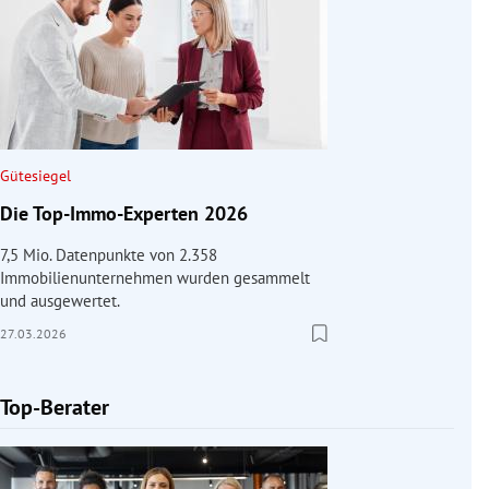
Gütesiegel
Die Top-Immo-Experten 2026
7,5 Mio. Datenpunkte von 2.358
Immobilienunternehmen wurden gesammelt
und ausgewertet.
27.03.2026
Top-Berater
Slide 1 von 1