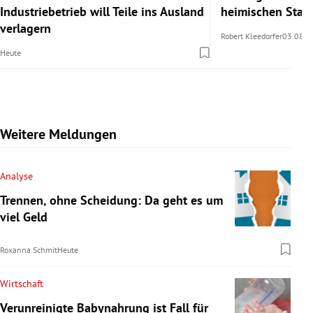
Industriebetrieb will Teile ins Ausland
heimischen Stan
verlagern
Robert Kleedorfer
03.08.2
Heute
Weitere Meldungen
Analyse
Trennen, ohne Scheidung: Da geht es um
viel Geld
Roxanna Schmit
Heute
Wirtschaft
Verunreinigte Babynahrung ist Fall für