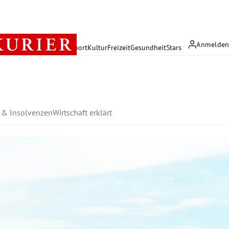
Anmelde
rreich
Politik
Wirtschaft
Sport
Kultur
Freizeit
Gesundheit
Stars
n & Insolvenzen
Wirtschaft erklärt