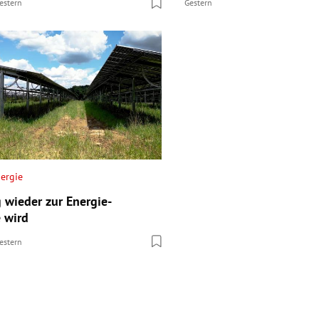
estern
Gestern
ergie
 wieder zur Energie-
 wird
estern