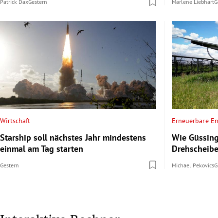
Patrick Dax
Gestern
Marlene Liebhart
G
Wirtschaft
Erneuerbare En
Starship soll nächstes Jahr mindestens
Wie Güssing
einmal am Tag starten
Drehscheibe
Gestern
Michael Pekovics
G