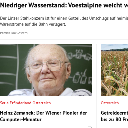
Niedriger Wasserstand: Voestalpine weicht 
Der Linzer Stahlkonzern ist für einen Gutteil des Umschlags auf hei
Warenströme auf die Bahn verlagert.
Patrick Dax
Gestern
Serie Erfinderland Österreich
Österreich
Heinz Zemanek: Der Wiener Pionier der
Getreideern
Computer-Miniatur
bis zu 80 Pr