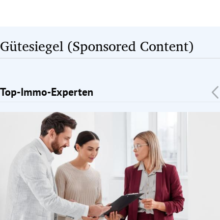
Gütesiegel (Sponsored Content)
Top-Immo-Experten
Slide 1 von 1