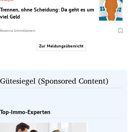
Trennen, ohne Scheidung: Da geht es um
viel Geld
Roxanna Schmit
Gestern
Zur Meldungsübersicht
Gütesiegel (Sponsored Content)
Top-Immo-Experten
Slide 1 von 1