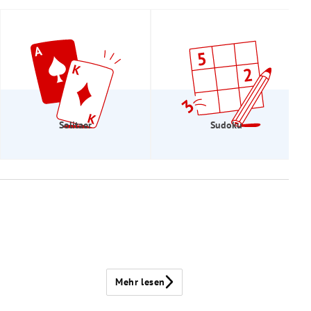
Solitaer
Sudoku
Mehr lesen