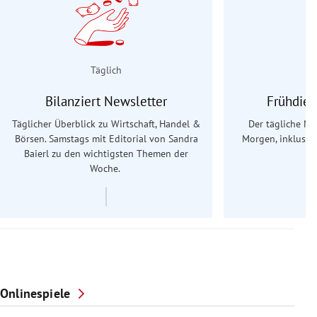
Täglich
Bilanziert Newsletter
Frühdien
Täglicher Überblick zu Wirtschaft, Handel &
Der tägliche Na
Börsen. Samstags mit Editorial von Sandra
Morgen, inklusive
Baierl
zu den wichtigsten Themen der
Ös
Woche.
Onlinespiele