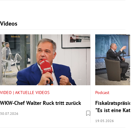
Videos
Slide 1 von 7
VIDEO | AKTUELLE VIDEOS
Podcast
WKW-Chef Walter Ruck tritt zurück
Fiskalratspräside
"Es ist eine Kata
30.07.2026
19.05.2026