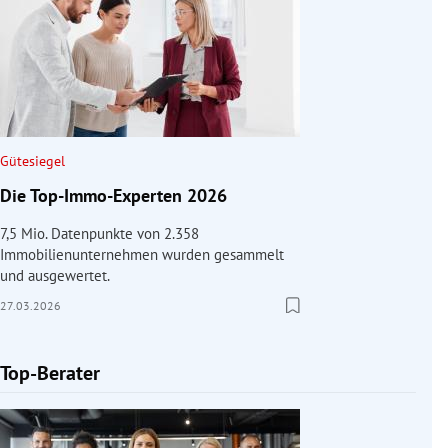
Gütesiegel
Die Top-Immo-Experten 2026
7,5 Mio. Datenpunkte von 2.358
Immobilienunternehmen wurden gesammelt
und ausgewertet.
27.03.2026
Top-Berater
Slide 1 von 1