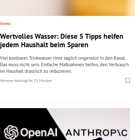
rreich Untermenü
rt Untermenü
Immo
Wertvolles Wasser: Diese 5 Tipps helfen
schaft Untermenü
jedem Haushalt beim Sparen
s Untermenü
Viel kostbares Trinkwasser rinnt täglich ungenützt in den Kanal.
Das muss nicht sein. Einfache Maßnahmen helfen, den Verbrauch
zeit Untermenü
im Haushalt drastisch zu reduzieren.
Vanessa Haidvogl
Vor 25 Minuten
undheit Untermenü
tur Untermenü
nung Untermenü
lität Untermenü