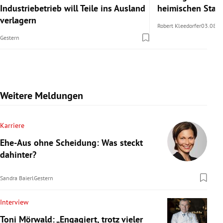
Industriebetrieb will Teile ins Ausland
heimischen Stan
verlagern
Robert Kleedorfer
03.08.2
Gestern
Weitere Meldungen
Karriere
Ehe-Aus ohne Scheidung: Was steckt
dahinter?
Sandra Baierl
Gestern
Interview
Toni Mörwald: „Engagiert, trotz vieler