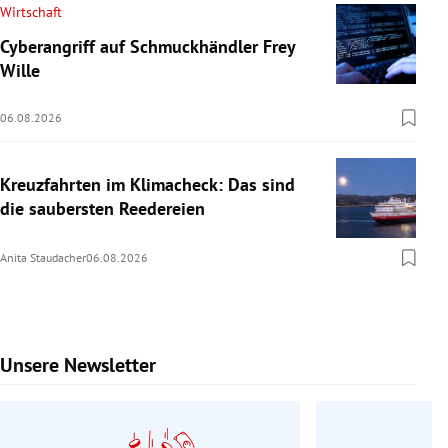
Wirtschaft
Cyberangriff auf Schmuckhändler Frey
Wille
06.08.2026
Kreuzfahrten im Klimacheck: Das sind
die saubersten Reedereien
Anita Staudacher
06.08.2026
Unsere Newsletter
Slide 1 von 9