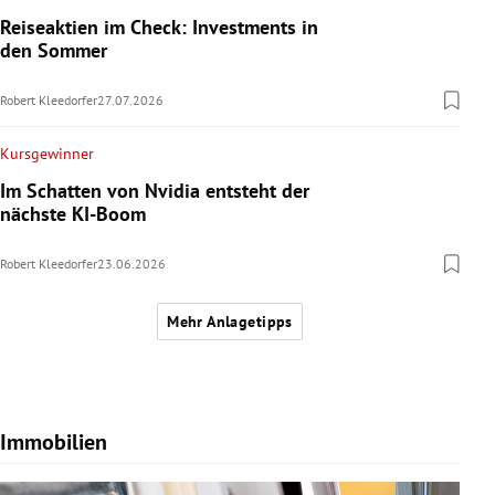
Reiseaktien im Check: Investments in
den Sommer
Robert Kleedorfer
27.07.2026
Kursgewinner
Im Schatten von Nvidia entsteht der
nächste KI-Boom
Robert Kleedorfer
23.06.2026
Mehr Anlagetipps
Immobilien
Slide 1 von 7