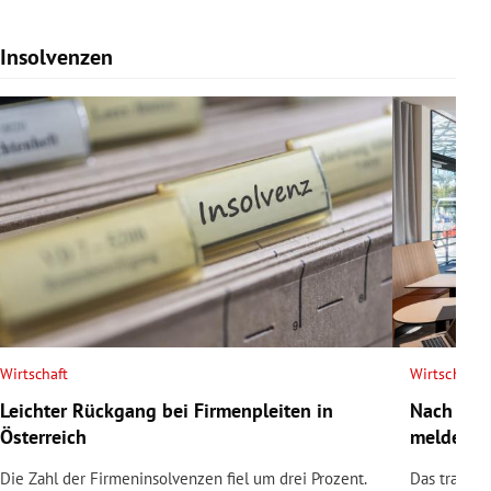
Insolvenzen
Slide 1 von 7
Wirtschaft
Wirtschaft
Leichter Rückgang bei Firmenpleiten in
Nach Tod
Österreich
meldet In
Die Zahl der Firmeninsolvenzen fiel um drei Prozent.
Das traditi