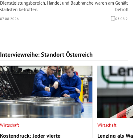
Dienstleistungsbereich, Handel und Baubranche waren am
Gehälter sin
stärksten betroffen.
betroffen.
07.08.2026
03.08.2026
Interviewreihe: Standort Österreich
Slide 1 von 20
Wirtschaft
Wirtschaft
Kostendruck: Jeder vierte
Lenzing als Warn