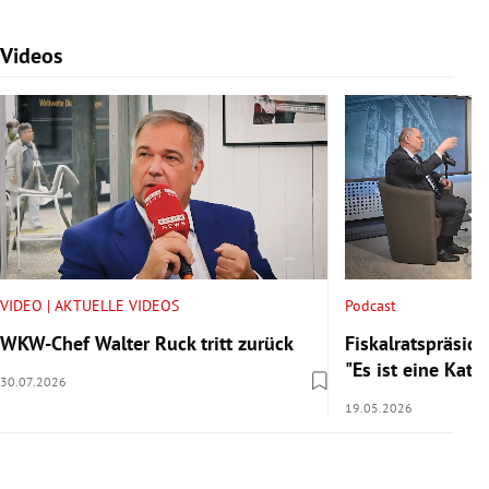
Videos
Slide 1 von 7
VIDEO | AKTUELLE VIDEOS
Podcast
WKW-Chef Walter Ruck tritt zurück
Fiskalratspräside
"Es ist eine Kata
30.07.2026
19.05.2026