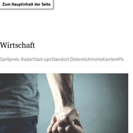
Zum Hauptinhalt der Seite
Wirtschaft
Spritpreis-Radar
Start-ups
Standort Österreich
Immo
Karriere
Pleite
tik Untermenü