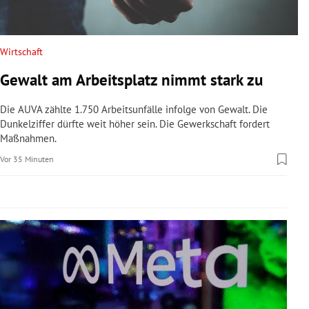
rreich Untermenü
rt Untermenü
Wirtschaft
Gewalt am Arbeitsplatz nimmt stark zu
schaft Untermenü
Die AUVA zählte 1.750 Arbeitsunfälle infolge von Gewalt. Die
s Untermenü
Dunkelziffer dürfte weit höher sein. Die Gewerkschaft fordert
Maßnahmen.
zeit Untermenü
Vor 35 Minuten
undheit Untermenü
tur Untermenü
nung Untermenü
lität Untermenü