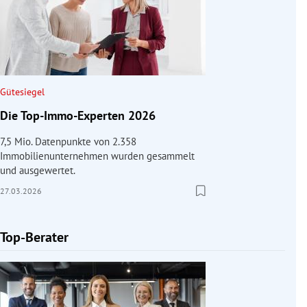
Gütesiegel
Die Top-Immo-Experten 2026
7,5 Mio. Datenpunkte von 2.358
Immobilienunternehmen wurden gesammelt
und ausgewertet.
27.03.2026
Top-Berater
Slide 1 von 1