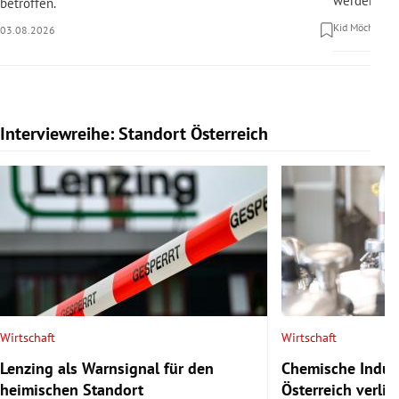
werden.
betroffen.
Kid Möchel
30
03.08.2026
Interviewreihe: Standort Österreich
Slide 1 von 20
Wirtschaft
Wirtschaft
Lenzing als Warnsignal für den
Chemische Indust
heimischen Standort
Österreich verlie