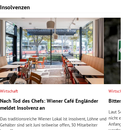
Insolvenzen
Slide 1 von 7
Wirtschaft
Wirtschaft
Nach Tod des Chefs: Wiener Café Engländer
Bittere P
meldet Insolvenz an
Laut Schul
nicht erfül
Das traditionsreiche Wiener Lokal ist insolvent, Löhne und
Anfangsinve
Gehälter sind seit Juni teilweise offen, 30 Mitarbeiter