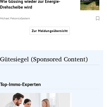
Wie Güssing wieder zur Energie-
Drehscheibe wird
Michael Pekovics
Gestern
Zur Meldungsübersicht
Gütesiegel (Sponsored Content)
Top-Immo-Experten
Slide 1 von 1