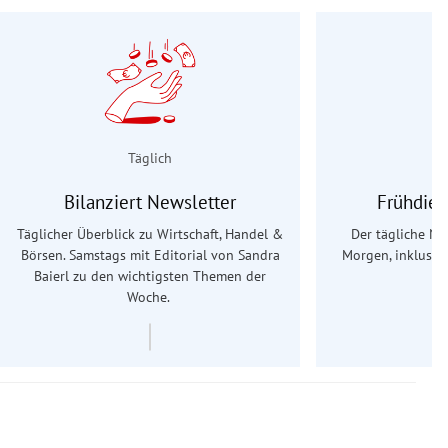
Täglich
Bilanziert Newsletter
Frühdien
Täglicher Überblick zu Wirtschaft, Handel &
Der tägliche Na
Börsen. Samstags mit Editorial von Sandra
Morgen, inklusive
Baierl
zu den wichtigsten Themen der
Ös
Woche.