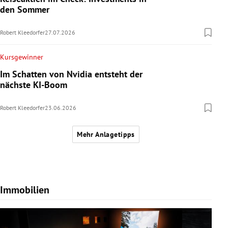
den Sommer
Robert Kleedorfer
27.07.2026
Kursgewinner
Im Schatten von Nvidia entsteht der
nächste KI-Boom
Robert Kleedorfer
23.06.2026
Mehr Anlagetipps
Immobilien
Slide 1 von 7