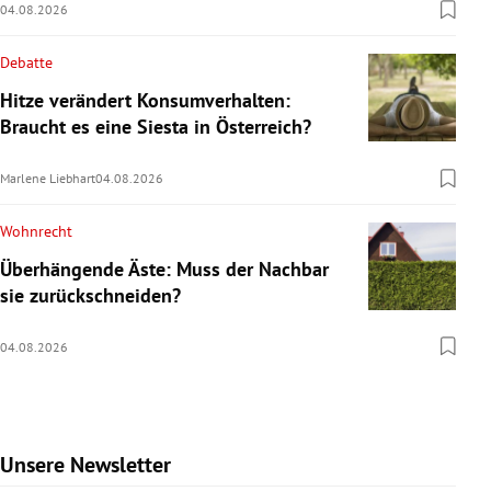
04.08.2026
Debatte
Hitze verändert Konsumverhalten:
Braucht es eine Siesta in Österreich?
Marlene Liebhart
04.08.2026
Wohnrecht
Überhängende Äste: Muss der Nachbar
sie zurückschneiden?
04.08.2026
Unsere Newsletter
Slide 1 von 9