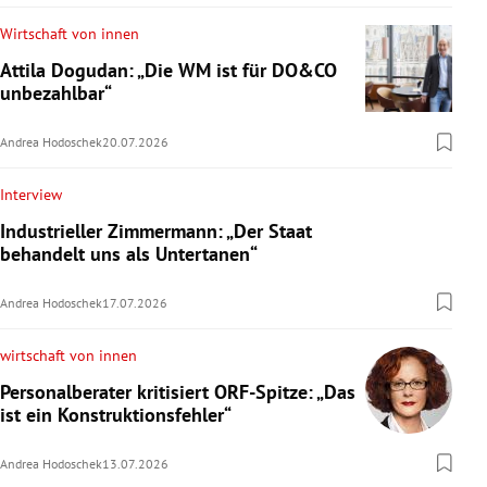
Wirtschaft von innen
Attila Dogudan: „Die WM ist für DO&CO
unbezahlbar“
Andrea Hodoschek
20.07.2026
Interview
Industrieller Zimmermann: „Der Staat
behandelt uns als Untertanen“
Andrea Hodoschek
17.07.2026
wirtschaft von innen
Personalberater kritisiert ORF-Spitze: „Das
ist ein Konstruktionsfehler“
Andrea Hodoschek
13.07.2026