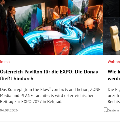
Immo
Wohnrecht
Österreich-Pavillon für die EXPO: Die Donau
Wie kann
fließt hindurch
werden?
Das Konzept „Join the Flow“ von facts and fiction, ZONE
Die Eigent
Media und PLANET architects wird österreichischer
unzufrieden
Beitrag zur EXPO 2027 in Belgrad.
Rechtsanwäl
04.08.2026
Gestern