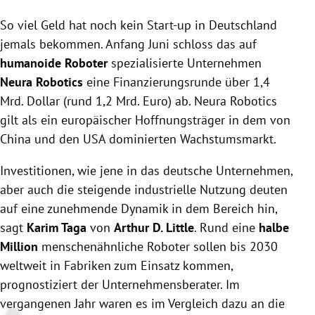
Humanoide Roboter erhalten durch KI und
So viel Geld hat noch kein Start-up in Deutschland
Fortschritte bei der Hardware starken Rückenwind,
weshalb ihr Einsatz in Fabriken bis 2030 laut
jemals bekommen. Anfang Juni schloss das auf
Prognosen von rund 20.000 auf etwa 500.000
humanoide Roboter
spezialisierte Unternehmen
steigen soll.
Neura Robotics
eine Finanzierungsrunde über 1,4
Zum Einsatz kommen sie vor allem für einfache,
Mrd. Dollar (rund 1,2 Mrd. Euro) ab. Neura Robotics
monotone, schmutzige oder gefährliche Tätigkeiten
gilt als ein europäischer Hoffnungsträger in dem von
in Logistik, Lagerhäusern und der Autoindustrie,
China und den USA dominierten Wachstumsmarkt.
auch weil Fachkräfte fehlen.
Besonders attraktiv sind Humanoide, weil sie in
Investitionen, wie jene in das deutsche Unternehmen,
bestehender, auf Menschen ausgelegter
aber auch die steigende industrielle Nutzung deuten
Infrastruktur arbeiten können, wobei China bei der
auf eine zunehmende Dynamik in dem Bereich hin,
Hardware, die USA bei KI und Europa bei
sagt
Karim Taga
industriellen Spezialanwendungen Chancen
von
Arthur D. Little
. Rund eine
halbe
zugeschrieben werden.
Million
menschenähnliche Roboter sollen bis 2030
weltweit in Fabriken zum Einsatz kommen,
prognostiziert der Unternehmensberater. Im
vergangenen Jahr waren es im Vergleich dazu an die