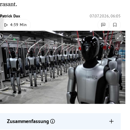
rasant.
rreich Untermenü
Patrick Dax
07.07.2026, 06:05
rt Untermenü
4:39 Min
schaft Untermenü
Copyright-Hinweis öffnen/schließen
s Untermenü
zeit Untermenü
undheit Untermenü
tur Untermenü
nung Untermenü
lität Untermenü
Zusammenfassung