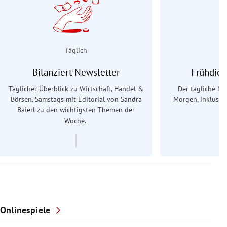
Täglich
Bilanziert Newsletter
Frühdien
Täglicher Überblick zu Wirtschaft, Handel &
Der tägliche Na
Börsen. Samstags mit Editorial von Sandra
Morgen, inklusive
Baierl
zu den wichtigsten Themen der
Ös
Woche.
Onlinespiele