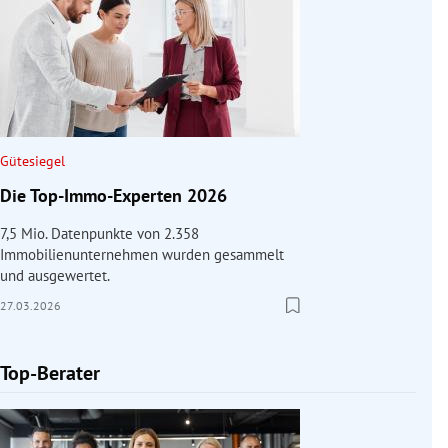
Gütesiegel
Die Top-Immo-Experten 2026
7,5 Mio. Datenpunkte von 2.358
Immobilienunternehmen wurden gesammelt
und ausgewertet.
27.03.2026
Top-Berater
Slide 1 von 1