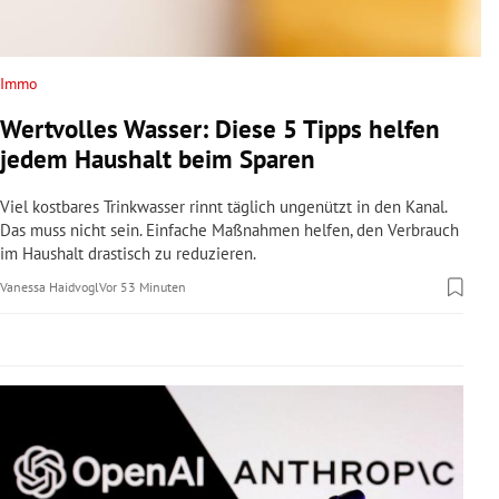
rreich Untermenü
rt Untermenü
Immo
Wertvolles Wasser: Diese 5 Tipps helfen
schaft Untermenü
jedem Haushalt beim Sparen
s Untermenü
Viel kostbares Trinkwasser rinnt täglich ungenützt in den Kanal.
Das muss nicht sein. Einfache Maßnahmen helfen, den Verbrauch
zeit Untermenü
im Haushalt drastisch zu reduzieren.
Vanessa Haidvogl
Vor 53 Minuten
undheit Untermenü
tur Untermenü
nung Untermenü
lität Untermenü