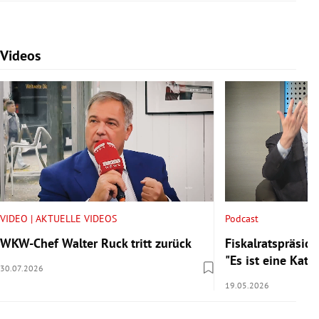
Videos
Slide 1 von 7
VIDEO | AKTUELLE VIDEOS
Podcast
WKW-Chef Walter Ruck tritt zurück
Fiskalratspräside
"Es ist eine Kata
30.07.2026
19.05.2026