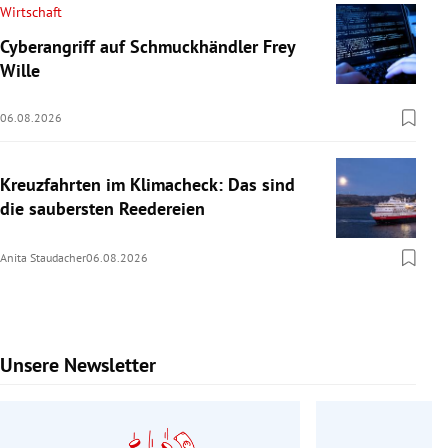
Wirtschaft
Cyberangriff auf Schmuckhändler Frey
Wille
06.08.2026
Kreuzfahrten im Klimacheck: Das sind
die saubersten Reedereien
Anita Staudacher
06.08.2026
Unsere Newsletter
Slide 1 von 9