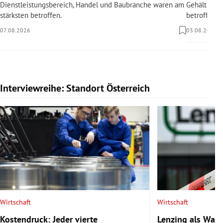
Dienstleistungsbereich, Handel und Baubranche waren am
Gehälter sin
stärksten betroffen.
betroffen.
07.08.2026
03.08.2026
Interviewreihe: Standort Österreich
Slide 1 von 20
Wirtschaft
Wirtschaft
Kostendruck: Jeder vierte
Lenzing als Warn