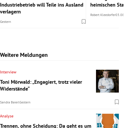
Industriebetrieb will Teile ins Ausland
heimischen Stan
verlagern
Robert Kleedorfer
03.08.2
Gestern
Weitere Meldungen
Interview
Toni Mörwald: „Engagiert, trotz vieler
Widerstände“
Sandra Baierl
Gestern
Analyse
Trennen, ohne Scheidung: Da geht es um