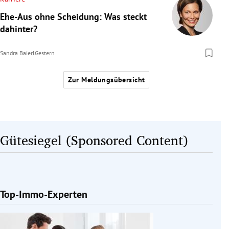
Ehe-Aus ohne Scheidung: Was steckt
dahinter?
Sandra Baierl
Gestern
Zur Meldungsübersicht
Gütesiegel (Sponsored Content)
Top-Immo-Experten
Slide 1 von 1