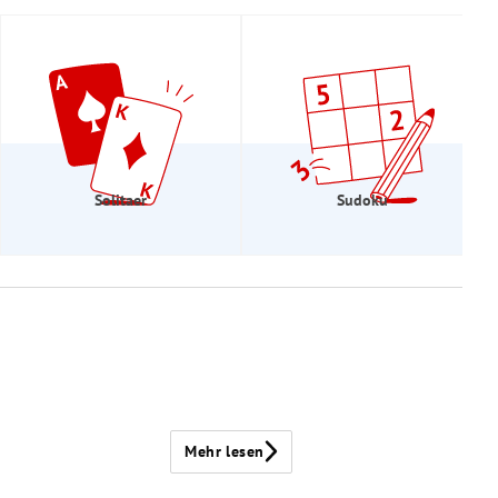
Solitaer
Sudoku
Mehr lesen