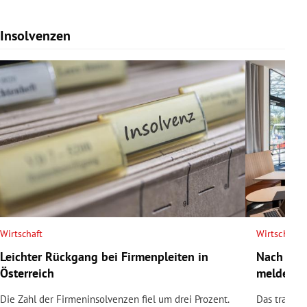
Insolvenzen
Slide 1 von 7
Wirtschaft
Wirtschaft
Leichter Rückgang bei Firmenpleiten in
Nach Tod
Österreich
meldet In
Die Zahl der Firmeninsolvenzen fiel um drei Prozent.
Das traditi