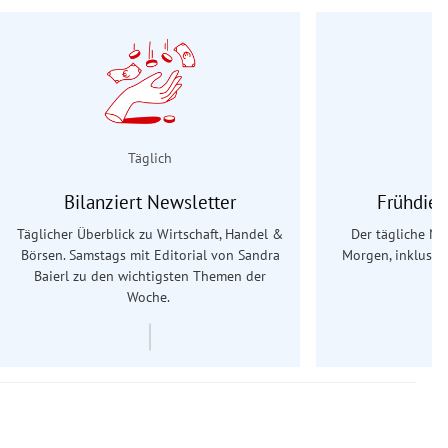
Täglich
Bilanziert Newsletter
Frühdien
Täglicher Überblick zu Wirtschaft, Handel &
Der tägliche Na
Börsen. Samstags mit Editorial von Sandra
Morgen, inklusive
Baierl
zu den wichtigsten Themen der
Ös
Woche.