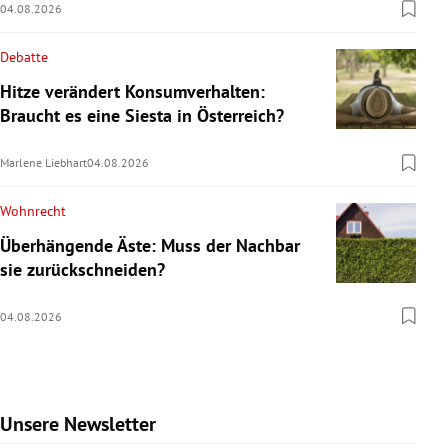
04.08.2026
Debatte
Hitze verändert Konsumverhalten:
Braucht es eine Siesta in Österreich?
Marlene Liebhart
04.08.2026
Wohnrecht
Überhängende Äste: Muss der Nachbar
sie zurückschneiden?
04.08.2026
Unsere Newsletter
Slide 1 von 9