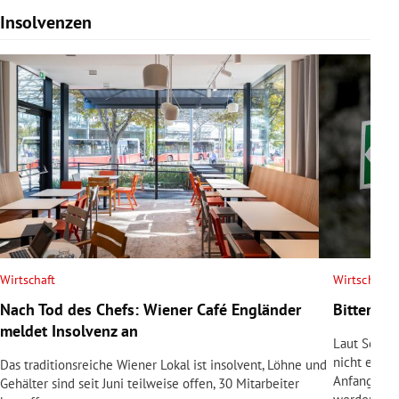
Insolvenzen
Slide 1 von 7
Wirtschaft
Wirtschaft
Nach Tod des Chefs: Wiener Café Engländer
Bittere P
meldet Insolvenz an
Laut Schul
nicht erfül
Das traditionsreiche Wiener Lokal ist insolvent, Löhne und
Anfangsinve
Gehälter sind seit Juni teilweise offen, 30 Mitarbeiter