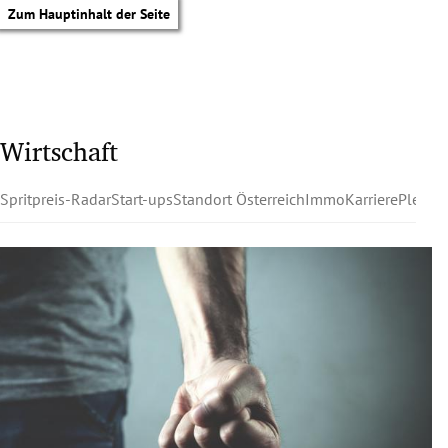
Zum Hauptinhalt der Seite
Wirtschaft
Spritpreis-Radar
Start-ups
Standort Österreich
Immo
Karriere
Pleite
tik Untermenü