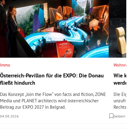
Immo
Wohnrecht
Österreich-Pavillon für die EXPO: Die Donau
Wie kann
fließt hindurch
werden?
Das Konzept „Join the Flow“ von facts and fiction, ZONE
Die Eigent
Media und PLANET architects wird österreichischer
unzufrieden
Beitrag zur EXPO 2027 in Belgrad.
Rechtsanwäl
04.08.2026
Gestern