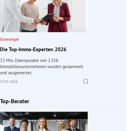
Gütesiegel
Die Top-Immo-Experten 2026
7,5 Mio. Datenpunkte von 2.358
Immobilienunternehmen wurden gesammelt
und ausgewertet.
27.03.2026
Top-Berater
Slide 1 von 1