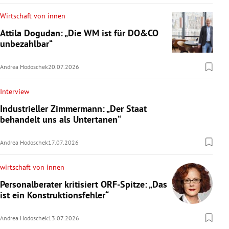
Wirtschaft von innen
Attila Dogudan: „Die WM ist für DO&CO
unbezahlbar“
Andrea Hodoschek
20.07.2026
Interview
Industrieller Zimmermann: „Der Staat
behandelt uns als Untertanen“
Andrea Hodoschek
17.07.2026
wirtschaft von innen
Personalberater kritisiert ORF-Spitze: „Das
ist ein Konstruktionsfehler“
Andrea Hodoschek
13.07.2026