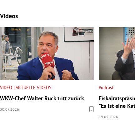
Videos
Slide 1 von 7
VIDEO | AKTUELLE VIDEOS
Podcast
WKW-Chef Walter Ruck tritt zurück
Fiskalratspräside
"Es ist eine Kata
30.07.2026
19.05.2026