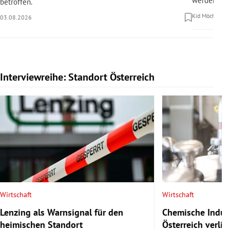
werden.
betroffen.
Kid Möchel
30
03.08.2026
Interviewreihe: Standort Österreich
Slide 1 von 20
Wirtschaft
Wirtschaft
Lenzing als Warnsignal für den
Chemische Indust
heimischen Standort
Österreich verlie