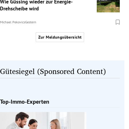
Wie Güssing wieder zur Energie-
Drehscheibe wird
Michael Pekovics
Gestern
Zur Meldungsübersicht
Gütesiegel (Sponsored Content)
Top-Immo-Experten
Slide 1 von 1