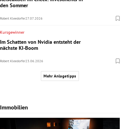
den Sommer
Robert Kleedorfer
27.07.2026
Kursgewinner
Im Schatten von Nvidia entsteht der
nächste KI-Boom
Robert Kleedorfer
23.06.2026
Mehr Anlagetipps
Immobilien
Slide 1 von 7