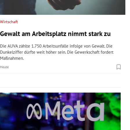
rreich Untermenü
rt Untermenü
Wirtschaft
Gewalt am Arbeitsplatz nimmt stark zu
schaft Untermenü
Die AUVA zählte 1.750 Arbeitsunfälle infolge von Gewalt. Die
s Untermenü
Dunkelziffer dürfte weit höher sein. Die Gewerkschaft fordert
Maßnahmen.
zeit Untermenü
Heute
undheit Untermenü
tur Untermenü
nung Untermenü
lität Untermenü