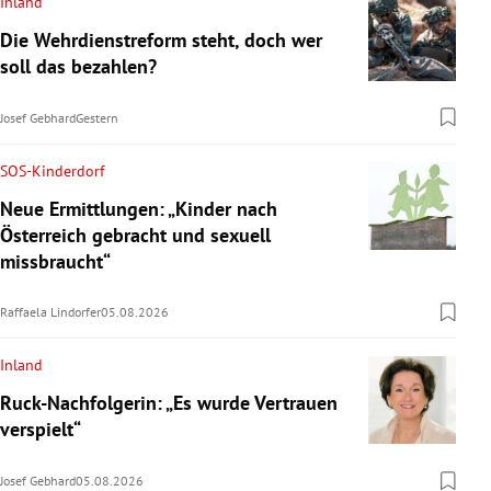
Inland
Die Wehrdienstreform steht, doch wer
soll das bezahlen?
Josef Gebhard
Gestern
SOS-Kinderdorf
Neue Ermittlungen: „Kinder nach
Österreich gebracht und sexuell
missbraucht“
Raffaela Lindorfer
05.08.2026
Inland
Ruck-Nachfolgerin: „Es wurde Vertrauen
verspielt“
Josef Gebhard
05.08.2026