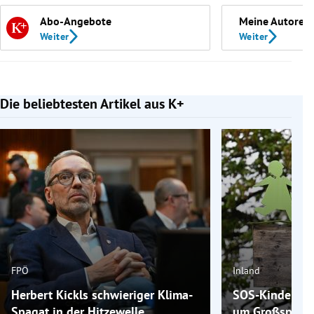
Abo-Angebote
Meine Autoren
Weiter
Weiter
Die beliebtesten Artikel aus K+
Slide 1 von 7
FPÖ
Inland
Herbert Kickls schwieriger Klima-
SOS-Kinderdorf
Spagat in der Hitzewelle
um Großspende