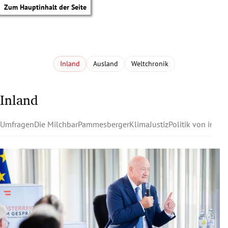
Zum Hauptinhalt der Seite
Inland
Ausland
Weltchronik
Inland
Umfragen
Die Milchbar
Pammesberger
Klima
Justiz
Politik von innen
tik Untermenü