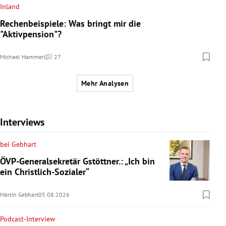
Inland
Rechenbeispiele: Was bringt mir die
"Aktivpension"?
Michael Hammerl
27
Kommentare
Mehr Analysen
Interviews
bei Gebhart
ÖVP-Generalsekretär Gstöttner.: „Ich bin
ein Christlich-Sozialer“
Martin Gebhart
05.08.2026
Podcast-Interview