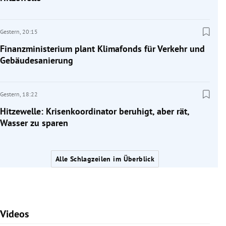
Gestern,
20:15
Finanzministerium plant Klimafonds für Verkehr und
Gebäudesanierung
Gestern,
18:22
Hitzewelle: Krisenkoordinator beruhigt, aber rät,
Wasser zu sparen
Alle Schlagzeilen im Überblick
Videos
Slide 1 von 7