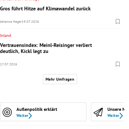
Gros führt Hitze auf Klimawandel zurück
Johanna Hager
19.07.2026
Inland
Vertrauensindex: Meinl-Reisinger verliert
deutlich, Kickl legt zu
17.07.2026
Mehr Umfragen
Außenpolitik erklärt
Unsere Ne
Weiter
Weiter