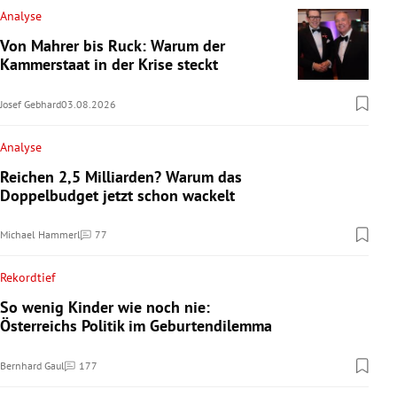
Analyse
Von Mahrer bis Ruck: Warum der
Kammerstaat in der Krise steckt
Josef Gebhard
03.08.2026
Analyse
Reichen 2,5 Milliarden? Warum das
Doppelbudget jetzt schon wackelt
Michael Hammerl
77
Kommentare
Rekordtief
So wenig Kinder wie noch nie:
Österreichs Politik im Geburtendilemma
Bernhard Gaul
177
Kommentare