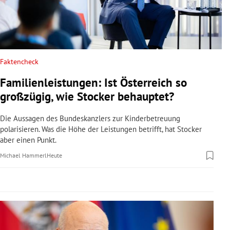
rreich Untermenü
rt Untermenü
schaft Untermenü
Faktencheck
Familienleistungen: Ist Österreich so
s Untermenü
großzügig, wie Stocker behauptet?
zeit Untermenü
Die Aussagen des Bundeskanzlers zur Kinderbetreuung
polarisieren. Was die Höhe der Leistungen betrifft, hat Stocker
undheit Untermenü
aber einen Punkt.
Michael Hammerl
Heute
tur Untermenü
nung Untermenü
lität Untermenü