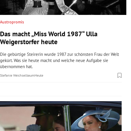
rreich Untermenü
rt Untermenü
Austropromis
Das macht „Miss World 1987“ Ulla
schaft Untermenü
Weigerstorfer heute
s Untermenü
Die gebürtige Steirerin wurde 1987 zur schönsten Frau der Welt
gekürt. Was sie heute macht und welche neue Aufgabe sie
zeit Untermenü
übernommen hat.
Stefanie Weichselbaum
Heute
undheit Untermenü
tur Untermenü
nung Untermenü
lität Untermenü