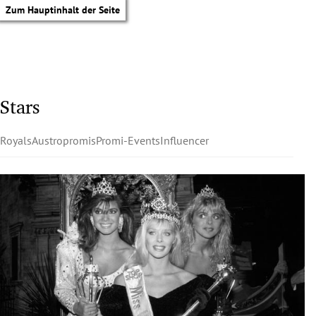
Zum Hauptinhalt der Seite
Stars
Royals
Austropromis
Promi-Events
Influencer
tik Untermenü