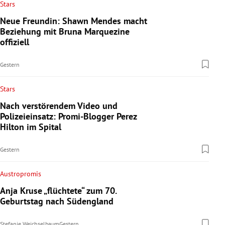
Stars
Neue Freundin: Shawn Mendes macht
Beziehung mit Bruna Marquezine
offiziell
Gestern
Stars
Nach verstörendem Video und
Polizeieinsatz: Promi-Blogger Perez
Hilton im Spital
Gestern
Austropromis
Anja Kruse „flüchtete“ zum 70.
Geburtstag nach Südengland
Stefanie Weichselbaum
Gestern