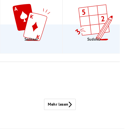
Solitaer
Sudoku
Mehr lesen