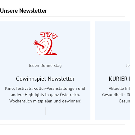
Unsere Newsletter
Slide 1 von 6
Jeden Donnerstag
Jede
Gewinnspiel Newsletter
KURIER Le
Kino, Festivals, Kultur-Veranstaltungen und
Aktuelle Info
andere Highlights in ganz Österreich.
Gesundheit - für S
Wöchentlich mitspielen und gewinnen!
Gesundhe