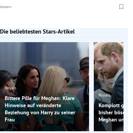
Gestern
Die beliebtesten Stars-Artikel
Slide 1 von 7
Royals
Royals
Bittere Pille für Meghan: Klare
Hinweise auf veränderte
Komplott gegen
Beziehung von Harry zu seiner
bisher böseste
Frau
Meghan und H