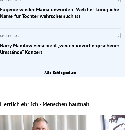
Eugenie wieder Mama geworden: Welcher königliche
Name für Tochter wahrscheinlich ist
Gestern,
10:01
Barry Manilow verschiebt „wegen unvorhergesehener
Umstände“ Konzert
Alle Schlagzeilen
Herrlich ehrlich - Menschen hautnah
Slide 1 von 10