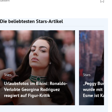
Gestern
Die beliebtesten Stars-Artikel
Slide 1 von 7
Stars
Stars
Urlaubsfotos im Bikini: Ronaldo-
„Peggy Bundy“-
Verlobte Georgina Rodriguez
wurde mit 52 M
reagiert auf Figur-Kritik
Esme ist Katey