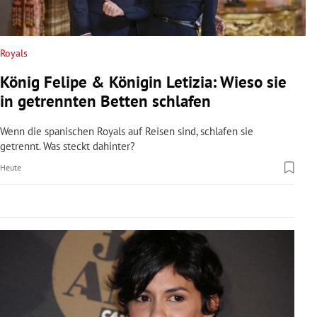
rreich Untermenü
rt Untermenü
Royals
König Felipe & Königin Letizia: Wieso sie
schaft Untermenü
in getrennten Betten schlafen
s Untermenü
Wenn die spanischen Royals auf Reisen sind, schlafen sie
getrennt. Was steckt dahinter?
zeit Untermenü
Heute
undheit Untermenü
tur Untermenü
nung Untermenü
lität Untermenü