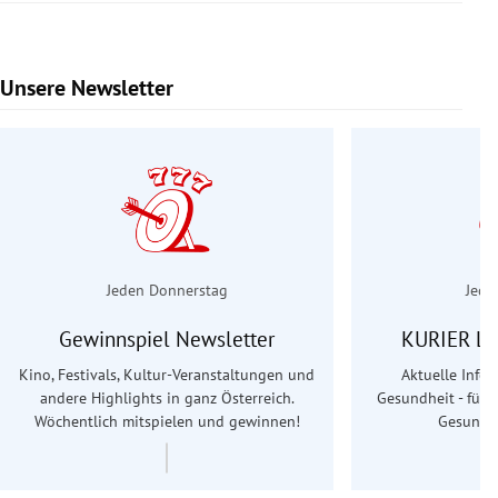
Unsere Newsletter
Slide 1 von 6
Jeden Donnerstag
Jede
Gewinnspiel Newsletter
KURIER Le
Kino, Festivals, Kultur-Veranstaltungen und
Aktuelle Info
andere Highlights in ganz Österreich.
Gesundheit - für S
Wöchentlich mitspielen und gewinnen!
Gesundhe