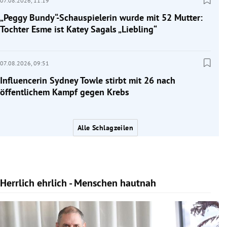
07.08.2026,
11:19
„Peggy Bundy“-Schauspielerin wurde mit 52 Mutter:
Tochter Esme ist Katey Sagals „Liebling“
07.08.2026,
09:51
Influencerin Sydney Towle stirbt mit 26 nach
öffentlichem Kampf gegen Krebs
Alle Schlagzeilen
Herrlich ehrlich - Menschen hautnah
Slide 1 von 10