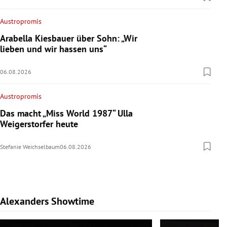
Austropromis
Arabella Kiesbauer über Sohn: „Wir
lieben und wir hassen uns“
06.08.2026
Austropromis
Das macht „Miss World 1987“ Ulla
Weigerstorfer heute
Stefanie Weichselbaum
06.08.2026
Alexanders Showtime
Slide 1 von 10