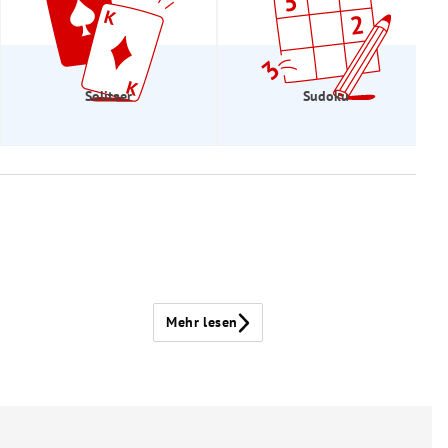
Solitaer
Sudoku
Mehr lesen