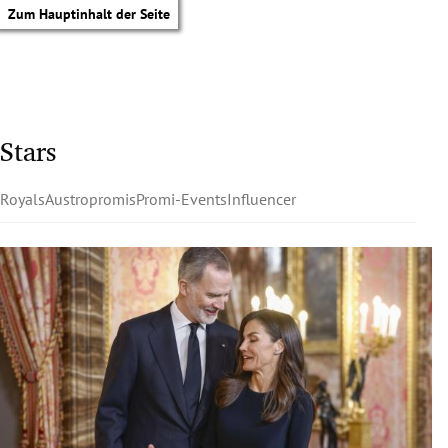
Zum Hauptinhalt der Seite
Stars
Royals
Austropromis
Promi-Events
Influencer
tik Untermenü