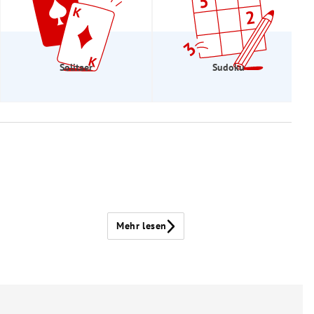
Solitaer
Sudoku
Mehr lesen