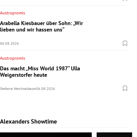
Austropromis
Arabella Kiesbauer über Sohn: „Wir
lieben und wir hassen uns“
06.08.2026
Austropromis
Das macht „Miss World 1987“ Ulla
Weigerstorfer heute
Stefanie Weichselbaum
06.08.2026
Alexanders Showtime
Slide 1 von 10