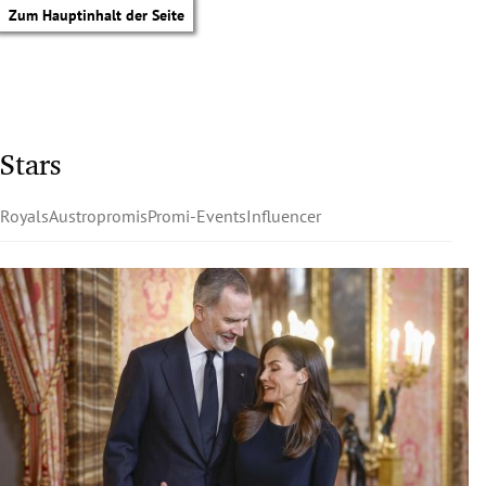
Zum Hauptinhalt der Seite
Stars
Royals
Austropromis
Promi-Events
Influencer
tik Untermenü