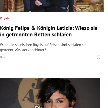
rreich Untermenü
rt Untermenü
Royals
König Felipe & Königin Letizia: Wieso sie
schaft Untermenü
in getrennten Betten schlafen
s Untermenü
Wenn die spanischen Royals auf Reisen sind, schlafen sie
getrennt. Was steckt dahinter?
zeit Untermenü
Heute
undheit Untermenü
tur Untermenü
nung Untermenü
lität Untermenü