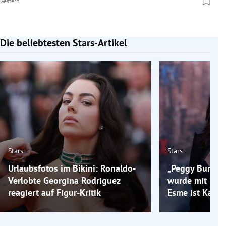
Gestern
Die beliebtesten Stars-Artikel
Slide 1 von 7
Stars
Stars
Urlaubsfotos im Bikini: Ronaldo-
„Peggy Bundy“-
Verlobte Georgina Rodriguez
wurde mit 52 M
reagiert auf Figur-Kritik
Esme ist Katey