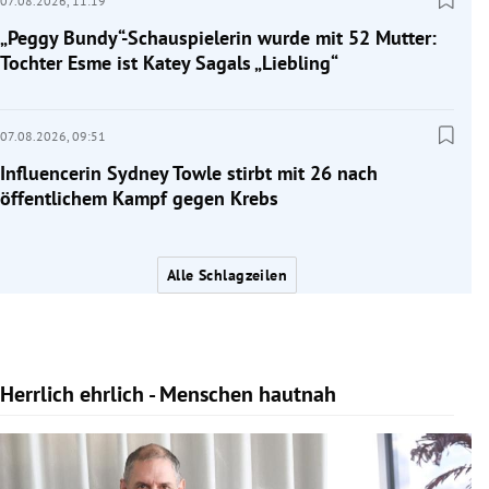
07.08.2026,
11:19
„Peggy Bundy“-Schauspielerin wurde mit 52 Mutter:
Tochter Esme ist Katey Sagals „Liebling“
07.08.2026,
09:51
Influencerin Sydney Towle stirbt mit 26 nach
öffentlichem Kampf gegen Krebs
Alle Schlagzeilen
Herrlich ehrlich - Menschen hautnah
Slide 1 von 10