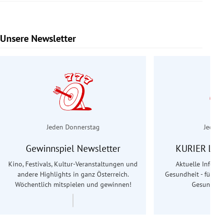
Unsere Newsletter
Slide 1 von 6
Jeden Donnerstag
Jede
Gewinnspiel Newsletter
KURIER Le
Kino, Festivals, Kultur-Veranstaltungen und
Aktuelle Info
andere Highlights in ganz Österreich.
Gesundheit - für S
Wöchentlich mitspielen und gewinnen!
Gesundhe