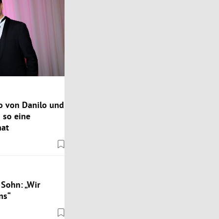
o von Danilo und
 so eine
hat
 Sohn: „Wir
ns“