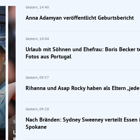
Gestern,
14:40
Anna Adamyan veröffentlicht Geburtsbericht
Gestern,
10:04
Urlaub mit Söhnen und Ehefrau: Boris Becker te
Fotos aus Portugal
Gestern,
09:57
Rihanna und Asap Rocky haben als Eltern „jede
Gestern,
09:20
Nach Bränden: Sydney Sweeney verteilt Essen 
Stars
Spokane
Urlaubsfotos im Bikini: Ronaldo-Verlobte Georgina
Rodriguez reagiert auf Figur-Kritik