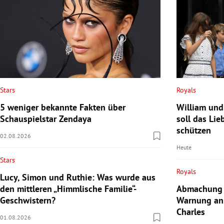
Royals
Stars
William und
5 weniger bekannte Fakten über
soll das Lie
Schauspielstar Zendaya
schützen
02.08.2026
Heute
Stars
Royals
Lucy, Simon und Ruthie: Was wurde aus
Abmachung 
den mittleren „Himmlische Familie“-
Warnung an
Geschwistern?
Charles
01.08.2026