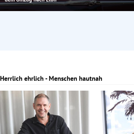
Herrlich ehrlich - Menschen hautnah
Slide 1 von 4