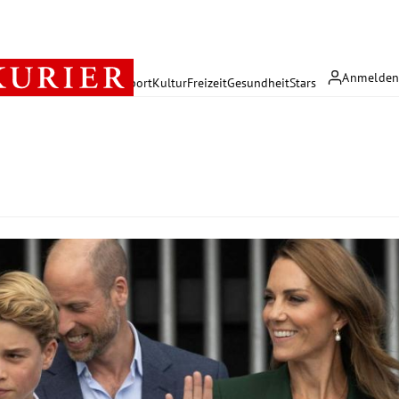
Anmelde
rreich
Politik
Wirtschaft
Sport
Kultur
Freizeit
Gesundheit
Stars