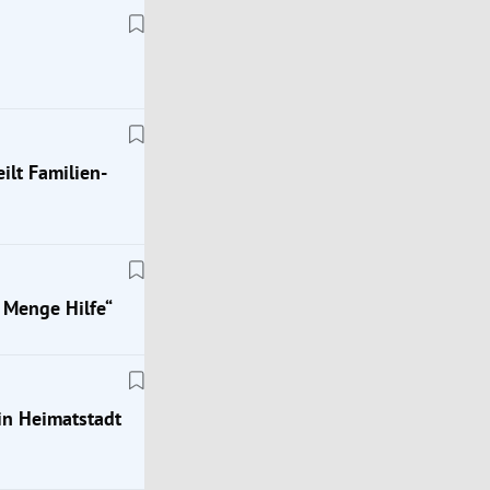
ilt Familien-
 Menge Hilfe“
in Heimatstadt
Austropromis
Profitänzer Andy und Kelly Kainz haben ihr Eheg
erneuert