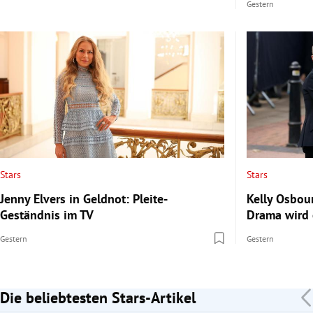
Gestern
Stars
Stars
Jenny Elvers in Geldnot: Pleite-
Kelly Osbou
Geständnis im TV
Drama wird e
Gestern
Gestern
Die beliebtesten Stars-Artikel
Slide 1 von 7