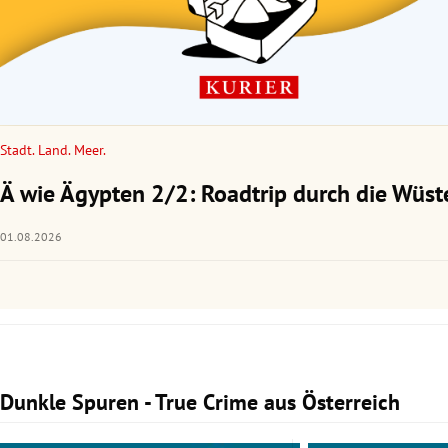
Stadt. Land. Meer.
Ä wie Ägypten 2/2: Roadtrip durch die Wüst
01.08.2026
Dunkle Spuren - True Crime aus Österreich
Slide 1 von 3