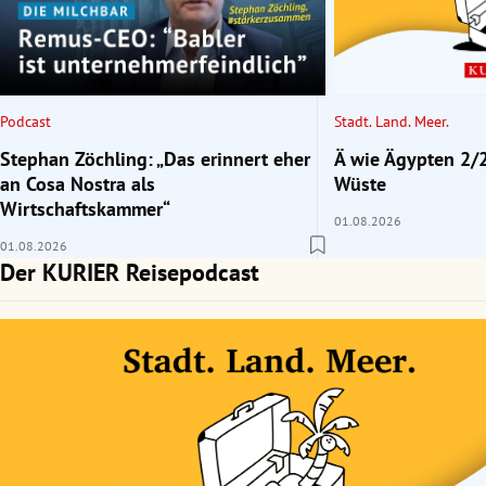
rt Untermenü
schaft Untermenü
Podcast
Stadt. Land. Meer.
s Untermenü
Stephan Zöchling: „Das erinnert eher
Ä wie Ägypten 2/2
an Cosa Nostra als
Wüste
zeit Untermenü
Wirtschaftskammer“
01.08.2026
01.08.2026
undheit Untermenü
Der KURIER Reisepodcast
tur Untermenü
nung Untermenü
lität Untermenü