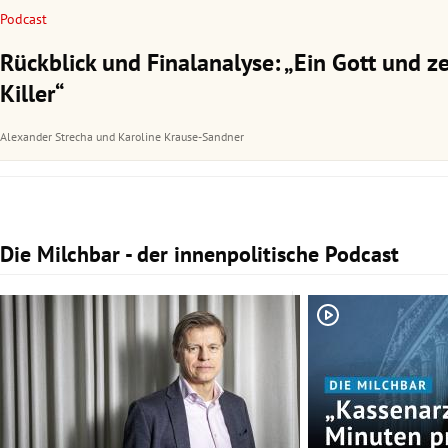
Podcast
Rückblick und Finalanalyse: „Ein Gott und z
Killer“
Alexander Strecha
und
Karoline Krause-Sandner
Die Milchbar - der innenpolitische Podcast
Slide 1 von 3