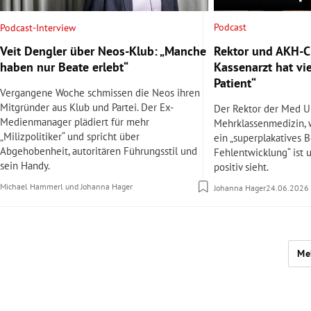
Podcast
Podcast-Interview
Rektor und AKH-Ch
Veit Dengler über Neos-Klub: „Manche
Kassenarzt hat vi
haben nur Beate erlebt“
Patient“
Vergangene Woche schmissen die Neos ihren
Mitgründer aus Klub und Partei. Der Ex-
Der Rektor der Med U
Medienmanager plädiert für mehr
Mehrklassenmedizin,
„Milizpolitiker“ und spricht über
ein „superplakatives B
Abgehobenheit, autoritären Führungsstil und
Fehlentwicklung“ ist 
sein Handy.
positiv sieht.
Michael Hammerl
und
Johanna Hager
Johanna Hager
24.06.2026
Me