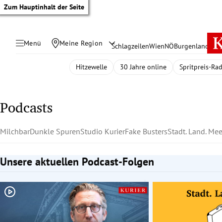
Zum Hauptinhalt der Seite
Menü
Meine Region
Schlagzeilen
Wien
NÖ
Burgenland
Öste
Hitzewelle
30 Jahre online
Spritpreis-Ra
Podcasts
Milchbar
Dunkle Spuren
Studio Kurier
Fake Busters
Stadt. Land. Mee
Unsere aktuellen Podcast-Folgen
Slide 1 von 1
tik Untermenü
rreich Untermenü