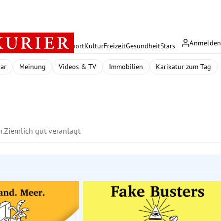
Anmelde
rreich
Politik
Wirtschaft
Sport
Kultur
Freizeit
Gesundheit
Stars
dar
Meinung
Videos & TV
Immobilien
Karikatur zum Tag
r.
Ziemlich gut veranlagt