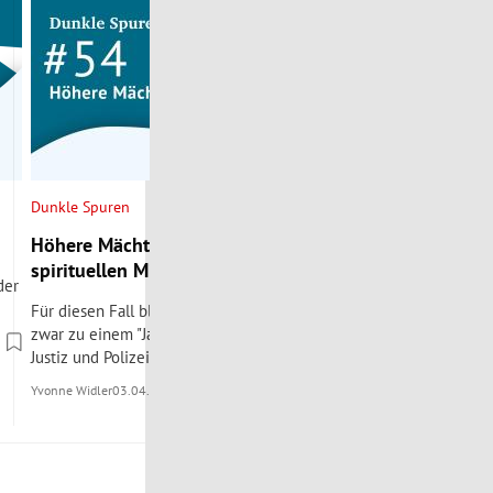
Dunkle Spuren
Dunkle Spuren
Höhere Mächte: Im Bann des
Der Dämon von 
spirituellen Missbrauchs
Werner Knies
der
Für diesen Fall blicken wir nach Kärnten und
Eine Familie wird 
zwar zu einem "Jahrhundertprozess", wie ihn
Yvonne Widler
20.02.
Justiz und Polizei nennen.
Yvonne Widler
03.04.2026