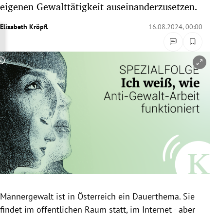
eigenen Gewalttätigkeit auseinanderzusetzen.
rreich Untermenü
Elisabeth Kröpfl
16.08.2024, 00:00
rt Untermenü
schaft Untermenü
Copyright-Hinweis öffnen/schließen
s Untermenü
zeit Untermenü
undheit Untermenü
tur Untermenü
nung Untermenü
Männergewalt ist in Österreich ein Dauerthema. Sie
lität Untermenü
findet im öffentlichen Raum statt, im Internet - aber