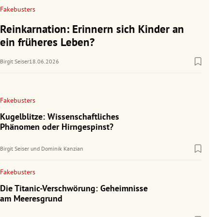
Fakebusters
Reinkarnation: Erinnern sich Kinder an
ein früheres Leben?
Birgit Seiser
18.06.2026
Fakebusters
Kugelblitze: Wissenschaftliches
Phänomen oder Hirngespinst?
Birgit Seiser
und
Dominik Kanzian
Fakebusters
Die Titanic-Verschwörung: Geheimnisse
am Meeresgrund