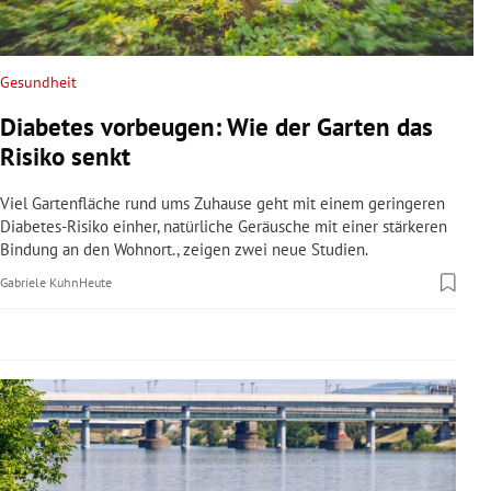
rreich Untermenü
rt Untermenü
Gesundheit
Diabetes vorbeugen: Wie der Garten das
schaft Untermenü
Risiko senkt
s Untermenü
Viel Gartenfläche rund ums Zuhause geht mit einem geringeren
Diabetes-Risiko einher, natürliche Geräusche mit einer stärkeren
zeit Untermenü
Bindung an den Wohnort., zeigen zwei neue Studien.
Gabriele Kuhn
Heute
undheit Untermenü
tur Untermenü
nung Untermenü
lität Untermenü