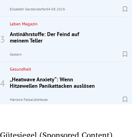
Elisabeth Gerstendorfer
04.08.2026
Leben Magazin
Antinährstoffe: Der Feind auf
meinem Teller
Gestern
Gesundheit
„Heatwave Anxiety“: Wenn
Hitzewellen Panikattacken auslösen
Marlene Patsalidis
Heute
Gütesiegel (Sponsored Content)