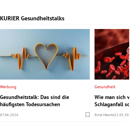
KURIER Gesundheitstalks
Slide 1 von 7
Werbung
Gesundheit
Gesundheitstalk: Das sind die
Wie man sich vor
häufigsten Todesursachen
Schlaganfall sch
07.06.2024
Ernst Mauritz
22.05.2024