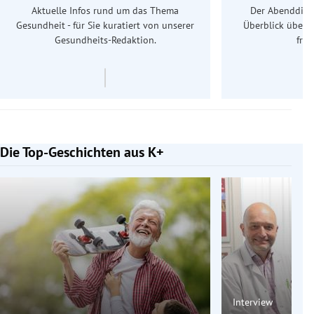
Aktuelle Infos rund um das Thema
Der Abenddiens
Gesundheit - für Sie kuratiert von unserer
Überblick über 
Gesundheits-Redaktion.
frü
Die Top-Geschichten aus K+
Slide 1 von 7
Interview