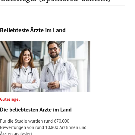
Beliebteste Ärzte im Land
Slide 1 von 1
Gütesiegel
Die beliebtesten Ärzte im Land
Für die Studie wurden rund 670.000
Bewertungen von rund 10.800 Ärztinnen und
Ärzten analysiert.