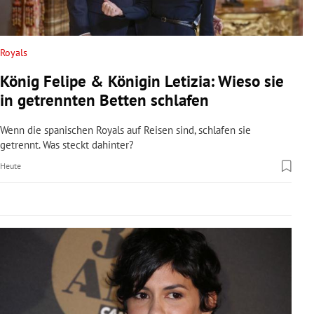
rreich Untermenü
rt Untermenü
Royals
König Felipe & Königin Letizia: Wieso sie
schaft Untermenü
in getrennten Betten schlafen
s Untermenü
Wenn die spanischen Royals auf Reisen sind, schlafen sie
getrennt. Was steckt dahinter?
zeit Untermenü
Heute
undheit Untermenü
tur Untermenü
nung Untermenü
lität Untermenü