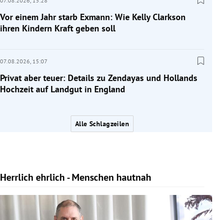
07.08.2026,
15:28
Vor einem Jahr starb Exmann: Wie Kelly Clarkson
ihren Kindern Kraft geben soll
07.08.2026,
15:07
Privat aber teuer: Details zu Zendayas und Hollands
Hochzeit auf Landgut in England
Alle Schlagzeilen
Herrlich ehrlich - Menschen hautnah
Slide 1 von 10