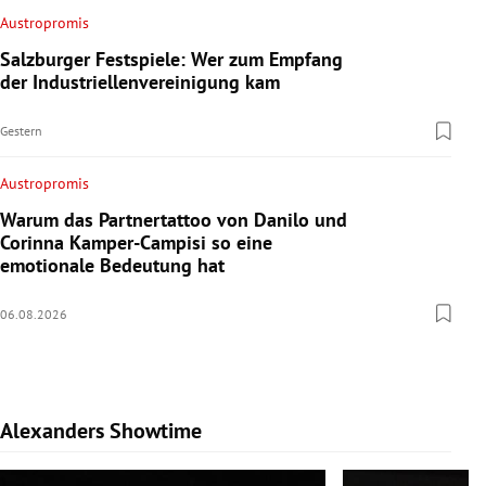
Austropromis
Salzburger Festspiele: Wer zum Empfang
der Industriellenvereinigung kam
Gestern
Austropromis
Warum das Partnertattoo von Danilo und
Corinna Kamper-Campisi so eine
emotionale Bedeutung hat
06.08.2026
Alexanders Showtime
Slide 1 von 10