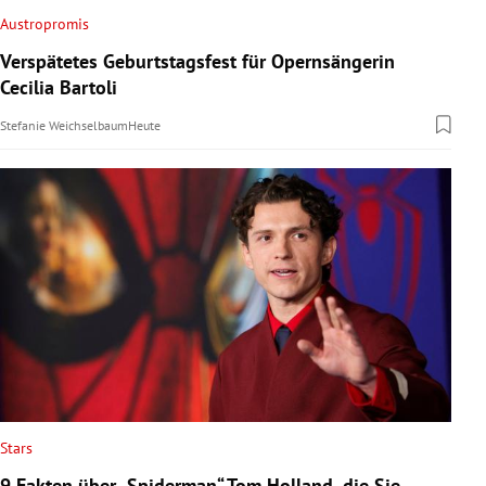
Austropromis
Verspätetes Geburtstagsfest für Opernsängerin
Cecilia Bartoli
Stefanie Weichselbaum
Heute
Stars
9 Fakten über „Spiderman“ Tom Holland, die Sie