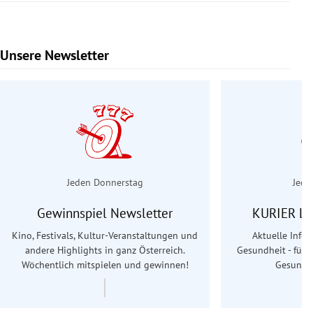
Unsere Newsletter
Slide 1 von 6
Jeden Donnerstag
Jede
Gewinnspiel Newsletter
KURIER Le
Kino, Festivals, Kultur-Veranstaltungen und
Aktuelle Info
andere Highlights in ganz Österreich.
Gesundheit - für S
Wöchentlich mitspielen und gewinnen!
Gesundhe