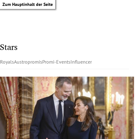
Zum Hauptinhalt der Seite
Stars
Royals
Austropromis
Promi-Events
Influencer
tik Untermenü