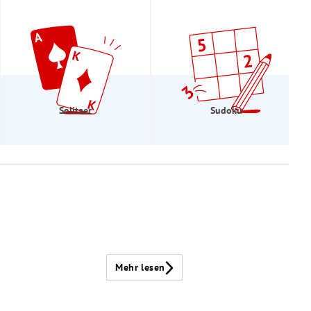
Solitaer
Sudoku
Mehr lesen