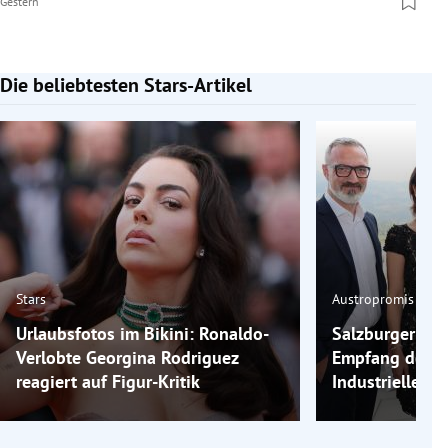
Gestern
Die beliebtesten Stars-Artikel
Slide 1 von 7
Stars
Austropromis
Urlaubsfotos im Bikini: Ronaldo-
Salzburger Fes
Verlobte Georgina Rodriguez
Empfang der
reagiert auf Figur-Kritik
Industriellenv