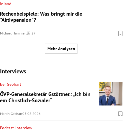
Inland
Rechenbeispiele: Was bringt mir die
"Aktivpension"?
Michael Hammerl
27
Kommentare
Mehr Analysen
Interviews
bei Gebhart
ÖVP-Generalsekretär Gstöttner.: „Ich bin
ein Christlich-Sozialer“
Martin Gebhart
05.08.2026
Podcast-Interview