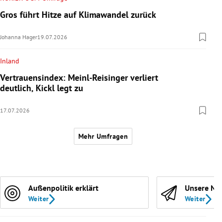
Gros führt Hitze auf Klimawandel zurück
Johanna Hager
19.07.2026
Inland
Vertrauensindex: Meinl-Reisinger verliert
deutlich, Kickl legt zu
17.07.2026
Mehr Umfragen
Außenpolitik erklärt
Unsere Ne
Weiter
Weiter