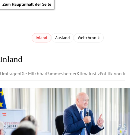
Zum Hauptinhalt der Seite
Inland
Ausland
Weltchronik
Inland
Umfragen
Die Milchbar
Pammesberger
Klima
Justiz
Politik von innen
tik Untermenü