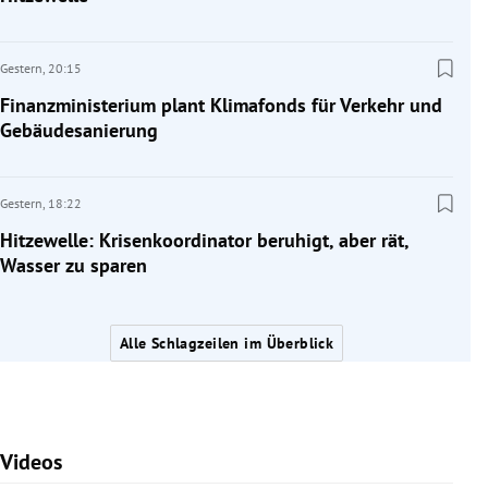
Gestern,
20:15
Finanzministerium plant Klimafonds für Verkehr und
Gebäudesanierung
Gestern,
18:22
Hitzewelle: Krisenkoordinator beruhigt, aber rät,
Wasser zu sparen
Alle Schlagzeilen im Überblick
Videos
Slide 1 von 7