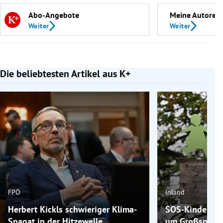
Abo-Angebote
Meine Autoren
Weiter
Weiter
Die beliebtesten Artikel aus K+
Slide 1 von 7
FPÖ
Inland
Herbert Kickls schwieriger Klima-
SOS-Kinderdorf
Spagat in der Hitzewelle
um Großspende