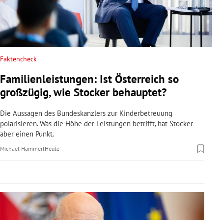
rreich Untermenü
rt Untermenü
schaft Untermenü
Faktencheck
Familienleistungen: Ist Österreich so
s Untermenü
großzügig, wie Stocker behauptet?
zeit Untermenü
Die Aussagen des Bundeskanzlers zur Kinderbetreuung
polarisieren. Was die Höhe der Leistungen betrifft, hat Stocker
undheit Untermenü
aber einen Punkt.
Michael Hammerl
Heute
tur Untermenü
nung Untermenü
lität Untermenü