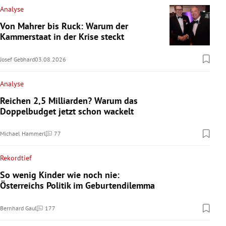
Analyse
Von Mahrer bis Ruck: Warum der
Kammerstaat in der Krise steckt
Josef Gebhard
03.08.2026
Analyse
Reichen 2,5 Milliarden? Warum das
Doppelbudget jetzt schon wackelt
Michael Hammerl
77
Kommentare
Rekordtief
So wenig Kinder wie noch nie:
Österreichs Politik im Geburtendilemma
Bernhard Gaul
177
Kommentare